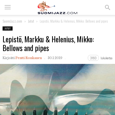
SuomiJazz.com
Jutut
Lepistö, Markku & Helenius, Mikko: Bellows and pipes
JUTUT
Lepistö, Markku & Helenius, Mikko:
Bellows and pipes
3193
lukukertaa
Kirjoitti
Pentti Ronkanen
30.1.2019