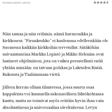
Niin samaa ja niin erilaisia, nämä harmonikka ja
kirkkourut. ”Pirunkeuhko” ei kuulemma edelleenkään ole
Suomessa kaikkiin kirkkoihin tervetullut. Siitäköhän
suivaantuneina Markku Lepistö ja Mikko Helenius ovat
laatineet ohjelmiston, jota on vaikea perustellusti estää
yhtään missään: on taivaan polskaa ja Lakeuden Ristiä,
Rukousta ja Taalainmaan virttä.
Jälleen kerran ollaan tilanteessa, jossa suurta osaa
kappaleista voi kuunnella uskonnollisen lähtökohtansa
kautta, mutta ne toimivat myös erittäin hyvin ihan vain
absoluuttisena ja universaalina säveltaiteena. Levyn