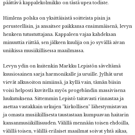
päättävä kappalekolmikko on tästä upea todiste.
Himlens polska on yksittäisistä soitteista pisin ja
perusteellisin, ja ansaitsee paikkansa ensimmäisenä, levyn
henkeen tutustuttajana. Kappaleen vajaa kahdeksan
minuuttia riittää, sen jälkeen kuulija on jo syvällä aivan
uniikissa musiikillisessa maailmassa.
Levyn ydin on kuitenkin Markku Lepistön säveltämä
kuusiosainen sarja harmonikalle ja uruille. Jylhät urut
vievät alkusoiton nimiinsä, ja kyllä vain, tämän biisin
voisi helposti kuvitella myös progebändin massivisena
luukutuksena. Sittemmin Lepistö taitavasti rinnastaa ja
asettaa vastakkain urkujen ”kirkollisen” lähestymistavan
ja omasta musiikillisesta taustastaan kumpuavan haitarin
kansanmusiikillisuuden. Välillä mennään toisen ehdoilla,
välillä toisen, välillä erilaiset maailmat soivat yhtä aikaa,