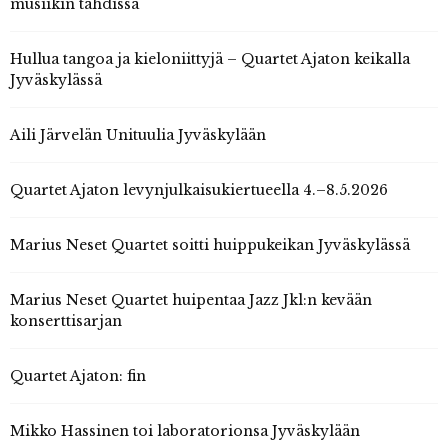
musiikin tahdissa
Hullua tangoa ja kieloniittyjä – Quartet Ajaton keikalla
Jyväskylässä
Aili Järvelän Unituulia Jyväskylään
Quartet Ajaton levynjulkaisukiertueella 4.–8.5.2026
Marius Neset Quartet soitti huippukeikan Jyväskylässä
Marius Neset Quartet huipentaa Jazz Jkl:n kevään
konserttisarjan
Quartet Ajaton: fin
Mikko Hassinen toi laboratorionsa Jyväskylään