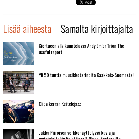
Lisää aiheesta
Samalta kirjoittajalta
Kiertueen alla kuuntelussa Andy Emler Trion The
useful report
Yli 50 tuntia muusikkotarinoita Kaakkois-Suomesta!
Olipa kerran Keitelejazz
Jukka Piiroisen verkkonäyttelyssä kuvia ja
muisteloitakin Kalottjazz & Blues -festareilta