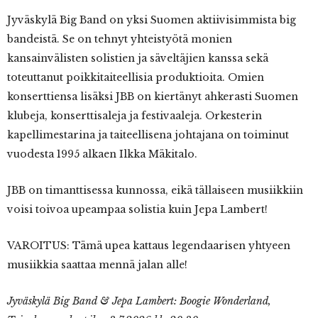
Jyväskylä Big Band on yksi Suomen aktiivisimmista big
bandeistä. Se on tehnyt yhteistyötä monien
kansainvälisten solistien ja säveltäjien kanssa sekä
toteuttanut poikkitaiteellisia produktioita. Omien
konserttiensa lisäksi JBB on kiertänyt ahkerasti Suomen
klubeja, konserttisaleja ja festivaaleja. Orkesterin
kapellimestarina ja taiteellisena johtajana on toiminut
vuodesta 1995 alkaen Ilkka Mäkitalo.
JBB on timanttisessa kunnossa, eikä tällaiseen musiikkiin
voisi toivoa upeampaa solistia kuin Jepa Lambert!
VAROITUS: Tämä upea kattaus legendaarisen yhtyeen
musiikkia saattaa mennä jalan alle!
Jyväskylä Big Band & Jepa Lambert: Boogie Wonderland,