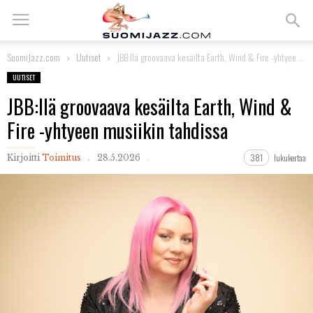
SuomiJazz.com
Uutiset
JBB:llä groovaava kesäilta Earth, Wind & Fire -yhtyeen musiikin tahdissa
UUTISET
JBB:llä groovaava kesäilta Earth, Wind &
Fire -yhtyeen musiikin tahdissa
381
lukukertaa
Kirjoitti
Toimitus
28.5.2026