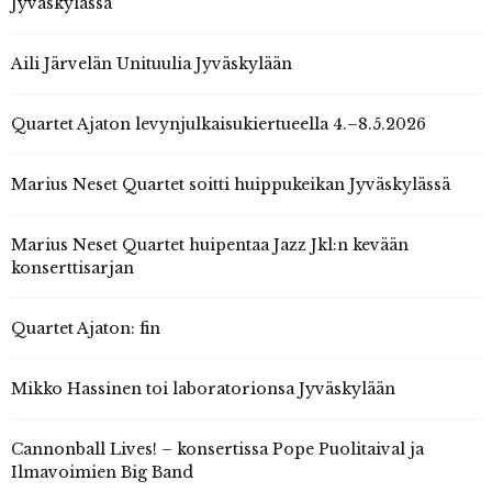
Jyväskylässä
Aili Järvelän Unituulia Jyväskylään
Quartet Ajaton levynjulkaisukiertueella 4.–8.5.2026
Marius Neset Quartet soitti huippukeikan Jyväskylässä
Marius Neset Quartet huipentaa Jazz Jkl:n kevään
konserttisarjan
Quartet Ajaton: fin
Mikko Hassinen toi laboratorionsa Jyväskylään
Cannonball Lives! – konsertissa Pope Puolitaival ja
Ilmavoimien Big Band