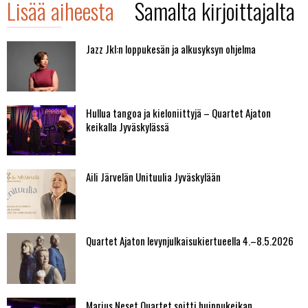
Lisää aiheesta
Samalta kirjoittajalta
Jazz Jkl:n loppukesän ja alkusyksyn ohjelma
Hullua tangoa ja kieloniittyjä – Quartet Ajaton
keikalla Jyväskylässä
Aili Järvelän Unituulia Jyväskylään
Quartet Ajaton levynjulkaisukiertueella 4.–8.5.2026
Marius Neset Quartet soitti huippukeikan