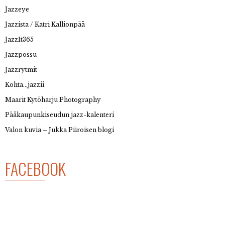
Jazzeye
Jazzista / Katri Kallionpää
JazzIt365
Jazzpossu
Jazzrytmit
Kohta…jazzii
Maarit Kytöharju Photography
Pääkaupunkiseudun jazz-kalenteri
Valon kuvia – Jukka Piiroisen blogi
FACEBOOK