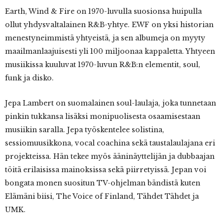
Earth, Wind & Fire on 1970-luvulla suosionsa huipulla
ollut yhdysvaltalainen R&B-yhtye. EWF on yksi historian
menestyneimmistä yhtyeistä, ja sen albumeja on myyty
maailmanlaajuisesti yli 100 miljoonaa kappaletta. Yhtyeen
musiikissa kuuluvat 1970-luvun R&B:n elementit, soul,
funk ja disko.
Jepa Lambert on suomalainen soul-laulaja, joka tunnetaan
pinkin tukkansa lisäksi monipuolisesta osaamisestaan
musiikin saralla. Jepa työskentelee solistina,
sessiomuusikkona, vocal coachina sekä taustalaulajana eri
projekteissa. Hän tekee myös ääninäyttelijän ja dubbaajan
töitä erilaisissa mainoksissa sekä piirretyissä. Jepan voi
bongata monen suositun TV-ohjelman bändistä kuten
Elämäni biisi, The Voice of Finland, Tähdet Tähdet ja
UMK.