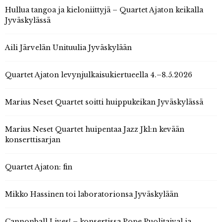
Hullua tangoa ja kieloniittyjä – Quartet Ajaton keikalla
Jyväskylässä
Aili Järvelän Unituulia Jyväskylään
Quartet Ajaton levynjulkaisukiertueella 4.–8.5.2026
Marius Neset Quartet soitti huippukeikan Jyväskylässä
Marius Neset Quartet huipentaa Jazz Jkl:n kevään
konserttisarjan
Quartet Ajaton: fin
Mikko Hassinen toi laboratorionsa Jyväskylään
Cannonball Lives! – konsertissa Pope Puolitaival ja