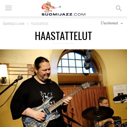
SuomiJazz.com
Haastattelut
Uusimmat
HAASTATTELUT