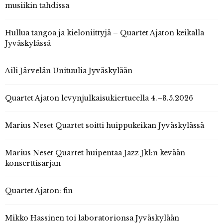
musiikin tahdissa
Hullua tangoa ja kieloniittyjä – Quartet Ajaton keikalla
Jyväskylässä
Aili Järvelän Unituulia Jyväskylään
Quartet Ajaton levynjulkaisukiertueella 4.–8.5.2026
Marius Neset Quartet soitti huippukeikan Jyväskylässä
Marius Neset Quartet huipentaa Jazz Jkl:n kevään
konserttisarjan
Quartet Ajaton: fin
Mikko Hassinen toi laboratorionsa Jyväskylään