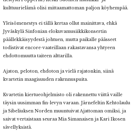
kulttuurielämä olisi mittaamattoman paljon köyhempää.
Yleisömenestys ei tällä kertaa ollut mainittava, ehkä
Jyväskylä Sinfonian elokuvamusiikkikonsertin
päällekkäisyydestä johtuen, mutta paikalle päässeet
todistivat encore-vaateillaan rakastavansa yhtyeen
ehdottomuutta taiteen alttarilla.
Ajaton, peloton, ehdoton ja vielä rajatonkin, siinä
kvartetin maagisuuden rakennuspuita.
Kvartetin kiertueohjelmisto oli rakennettu viittä vaille
täysin uusimman fin-levyn varaan. Järnefeltin Kehtolaulu
ja Sibeliuksen Norden muuntuivat Ajattoman omiksi, ja
saivat vertaistaan seuraa Mia Simanaisen ja Kari Ikosen
sävellyksistä.