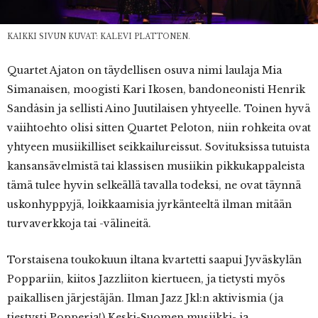
KAIKKI SIVUN KUVAT: KALEVI PLATTONEN.
Quartet Ajaton on täydellisen osuva nimi laulaja Mia
Simanaisen, moogisti Kari Ikosen, bandoneonisti Henrik
Sandåsin ja sellisti Aino Juutilaisen yhtyeelle. Toinen hyvä
vaiihtoehto olisi sitten Quartet Peloton, niin rohkeita ovat
yhtyeen musiikilliset seikkailureissut. Sovituksissa tutuista
kansansävelmistä tai klassisen musiikin pikkukappaleista
tämä tulee hyvin selkeällä tavalla todeksi, ne ovat täynnä
uskonhyppyjä, loikkaamisia jyrkänteeltä ilman mitään
turvaverkkoja tai -välineitä.
Torstaisena toukokuun iltana kvartetti saapui Jyväskylän
Poppariin, kiitos Jazzliiton kiertueen, ja tietysti myös
paikallisen järjestäjän. Ilman Jazz Jkl:n aktivismia (ja
tiestysti Popperia!) Keski-Suomen musiikki- ja