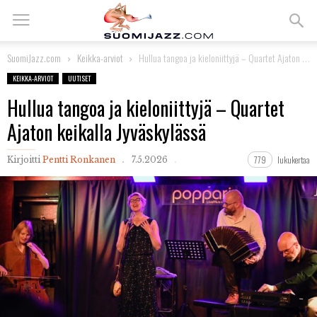
SuomiJazz.com
Keikka-arviot
Hullua tangoa ja kieloniittyjä – Quartet Ajaton keikalla Jyväskylässä
KEIKKA-ARVIOT
UUTISET
Hullua tangoa ja kieloniittyjä – Quartet
Ajaton keikalla Jyväskylässä
779
lukukertaa
Kirjoitti
Pentti Ronkanen
7.5.2026