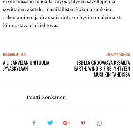
ei ole missään muualla, myös yhtyeen säveltäjien ja
sovittajien ajattelu, musiikillisten kokonaisuuksien
rakentaminen ja dramatisointi, on hyvin omaleimaista,
kiinnostavaa ja kiehtovaa.
EDELLINEN ARTIKKELI
SEURAAVA ARTIKKELI
AILI JÄRVELÄN UNITUULIA
JBB:LLÄ GROOVAAVA KESÄILTA
JYVÄSKYLÄÄN
EARTH, WIND & FIRE -YHTYEEN
MUSIIKIN TAHDISSA
Pentti Ronkanen