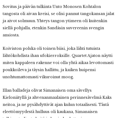
Sovitus ja päivän tulkinta Unto Monosen Kohtalon
tangosta oli aivan kreisi, se olisi pannut tangokansan jalat
ja aivot solmuun. Yhteys tangon ytimeen oli kuitenkin
siellä pohjalla, etenkin Sandåsin suvereenin svengin
ansiosta.
Koiviston polska oli toinen biisi, joka lähti tutuista
lähtökohdista ihan ufokierroksille. Quartet Ajaton näytti
miten kappaleen rakenne voi olla yhtä aikaa levottomasti
poukkoileva ja täysin hallittu, ja kaiken huipensi
unohtumattomasti vikuroinut moog.
Illan balladeja olivat Simanaisen oma sävellys
Kieloniityllä ja ahvenanmaalainen perinnesävelmä Kaks
neitoa, ja ne pysähdyttivät ajan kulun totaalisesti. Tästä
eleettömyydestä hulluus oli kaukana, Simanaisen