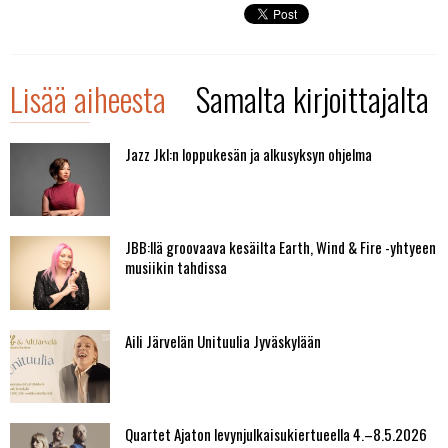
Lisää aiheesta
Samalta kirjoittajalta
Jazz Jkl:n loppukesän ja alkusyksyn ohjelma
JBB:llä groovaava kesäilta Earth, Wind & Fire -yhtyeen
musiikin tahdissa
Aili Järvelän Unituulia Jyväskylään
Quartet Ajaton levynjulkaisukiertueella 4.–8.5.2026