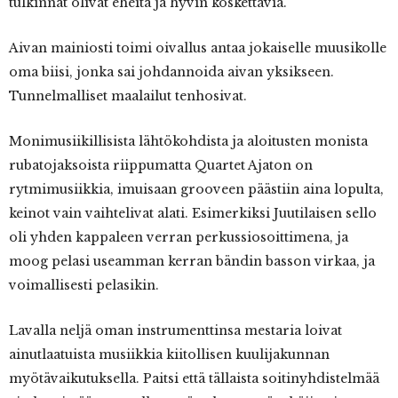
tulkinnat olivat eheitä ja hyvin koskettavia.
Aivan mainiosti toimi oivallus antaa jokaiselle muusikolle
oma biisi, jonka sai johdannoida aivan yksikseen.
Tunnelmalliset maalailut tenhosivat.
Monimusiikillisista lähtökohdista ja aloitusten monista
rubatojaksoista riippumatta Quartet Ajaton on
rytmimusiikkia, imuisaan grooveen päästiin aina lopulta,
keinot vain vaihtelivat alati. Esimerkiksi Juutilaisen sello
oli yhden kappaleen verran perkussiosoittimena, ja
moog pelasi useamman kerran bändin basson virkaa, ja
voimallisesti pelasikin.
Lavalla neljä oman instrumenttinsa mestaria loivat
ainutlaatuista musiikkia kiitollisen kuulijakunnan
myötävaikutuksella. Paitsi että tällaista soitinyhdistelmää