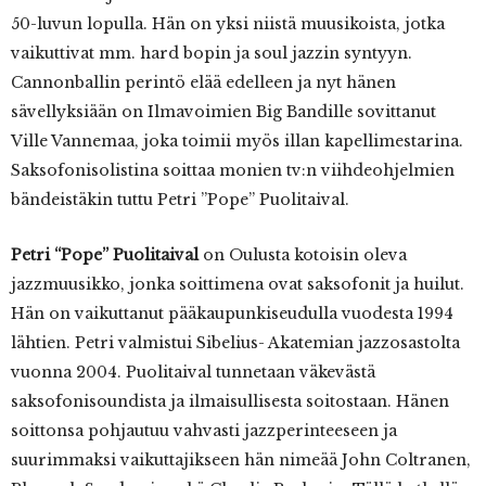
50-luvun lopulla. Hän on yksi niistä muusikoista, jotka
vaikuttivat mm. hard bopin ja soul jazzin syntyyn.
Cannonballin perintö elää edelleen ja nyt hänen
sävellyksiään on Ilmavoimien Big Bandille sovittanut
Ville Vannemaa, joka toimii myös illan kapellimestarina.
Saksofonisolistina soittaa monien tv:n viihdeohjelmien
bändeistäkin tuttu Petri ”Pope” Puolitaival.
Petri “Pope” Puolitaival
on Oulusta kotoisin oleva
jazzmuusikko, jonka soittimena ovat saksofonit ja huilut.
Hän on vaikuttanut pääkaupunkiseudulla vuodesta 1994
lähtien. Petri valmistui Sibelius- Akatemian jazzosastolta
vuonna 2004. Puolitaival tunnetaan väkevästä
saksofonisoundista ja ilmaisullisesta soitostaan. Hänen
soittonsa pohjautuu vahvasti jazzperinteeseen ja
suurimmaksi vaikuttajikseen hän nimeää John Coltranen,