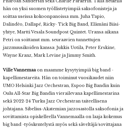
Pharoah Sandersin sekä Charlie Parkerin. Tällä hetkellä
hän on yksi suomen työllistetyimpiä saksofonisteja ja
soittaa useissa kokoonpanoissa mm. Juha Tapio,
Dalindèo, Dallapé, Ricky- Tick Big Band, Elämäni Biisi-
yhtye, Martti Vesala Soundpost Quintet. Uransa aikana
Petri on soittanut mm. seuraavien tunnettujen
jazzmuusikoiden kanssa: Jukkis Uotila, Peter Erskine,
Wayne Kranz, Mark Levine ja Jimmy Smith.
Ville Vannemaa
on maamme kysytyimpiä big band -
kapellimestareita. Hän on toiminut vuosikaudet niin
UMO Helsinki Jazz Orchestran, Espoo Big Bandin kuin
Oulu All-Star Big Bandin vierailevana kapellimestarina
sekä 2022-24 Turku Jazz Orchestran taiteellisena
johtajana. Sibelius-Akatemian jazzosastolla saksofonia ja
sovittamista opiskelleella Vannemaalla on laaja kokemus
big band -työskentelystä myös sekä säveltäjä/sovittajana