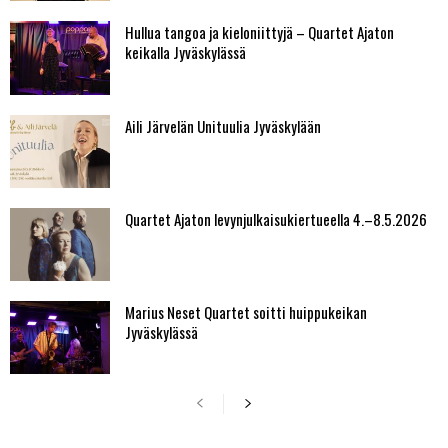
Hullua tangoa ja kieloniittyjä – Quartet Ajaton
keikalla Jyväskylässä
Aili Järvelän Unituulia Jyväskylään
Quartet Ajaton levynjulkaisukiertueella 4.–8.5.2026
Marius Neset Quartet soitti huippukeikan
Jyväskylässä