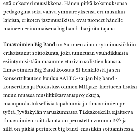
että orkesterimuusikkona. Hänen pitkä kokemuksensa
pedagogina sekä vahva ymmärryksensä eri musiikin
lajeista, eritoten jazzmusiikista, ovat tuoneet hänelle
maineen erinomaisena big band -harjoituttajana.
Ilmavoimien Big Band
on Suomen ainoa rytmimusiikkiin
erikoistunut soittokunta, joka tunnetaan vauhdikkaista
esiintymisistään maamme eturivin solistien kanssa.
Ilmavoimien Big Band koostuu 21 henkilöstä ja sen
konserttikauteen kuuluu AALTO-sarjan big band -
konserttien ja Puolustusvoimien MILjazz-kiertueen lisäksi
muun muassa musiikkikasvatusprojekteja,
maanpuolustuksellisia tapahtumia ja Ilmavoimien pr-
työtä. Jyväskylän varuskunnassa Tikkakoskella sijaitseva
Ilmavoimien soittokunta on perustettu vuonna 1977 ja
sillä on pitkät perinteet big band -musiikin soittamisessa.