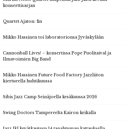
konserttisarjan
Quartet Ajaton: fin
Mikko Hassinen toi laboratorionsa Jyväskylään
Cannonball Lives! – konsertissa Pope Puolitaival ja
Ilmavoimien Big Band
Mikko Hassinen Future Food Factory Jazzliiton
kiertueella huhtikuussa
Sibis Jazz Camp Seinäjoella kesäkuussa 2026
Swing Doctors Tampereelta Kairon keikalla
Jazz Jkl kevätkauteen 14 tapahtuman kattauksella