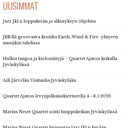
UUSIMMAT
Jazz Jkl:n loppukesän ja alkusyksyn ohjelma
JBB:llä groovaava kesäilta Earth, Wind & Fire -yhtyeen
musiikin tahdissa
Hullua tangoa ja kieloniittyjä – Quartet Ajaton keikalla
Jyväskylässä
Aili Järvelän Unituulia Jyväskylään
Quartet Ajaton levynjulkaisukiertueella 4.–8.5.2026
Marius Neset Quartet soitti huippukeikan Jyväskylässä
Marius Neset Quartet huipentaa Jazz Jkl:n kevään