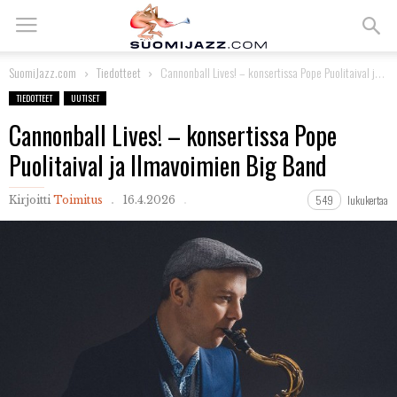
SuomiJazz.com
Tiedotteet
Cannonball Lives! – konsertissa Pope Puolitaival ja Ilmavoimien Big Band
TIEDOTTEET
UUTISET
Cannonball Lives! – konsertissa Pope
Puolitaival ja Ilmavoimien Big Band
549
lukukertaa
Kirjoitti
Toimitus
16.4.2026