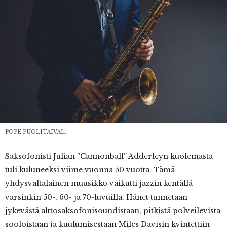
POPE PUOLITAIVAL.
Saksofonisti Julian ”Cannonball” Adderleyn kuolemasta
tuli kuluneeksi viime vuonna 50 vuotta. Tämä
yhdysvaltalainen muusikko vaikutti jazzin kentällä
varsinkin 50-, 60- ja 70-luvuilla. Hänet tunnetaan
jykevästä alttosaksofonisoundistaan, pitkistä polveilevista
sooloistaan ja kuulumisestaan Miles Davisin kvintettiin