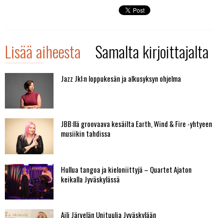
Lisää aiheesta
Samalta kirjoittajalta
Jazz Jkl:n loppukesän ja alkusyksyn ohjelma
JBB:llä groovaava kesäilta Earth, Wind & Fire -yhtyeen
musiikin tahdissa
Hullua tangoa ja kieloniittyjä – Quartet Ajaton
keikalla Jyväskylässä
Aili Järvelän Unituulia Jyväskylään