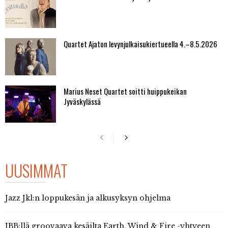
Quartet Ajaton levynjulkaisukiertueella 4.–8.5.2026
Marius Neset Quartet soitti huippukeikan
Jyväskylässä
UUSIMMAT
Jazz Jkl:n loppukesän ja alkusyksyn ohjelma
JBB:llä groovaava kesäilta Earth, Wind & Fire -yhtyeen