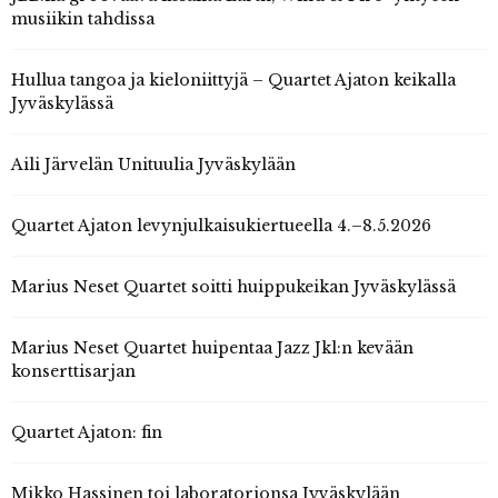
musiikin tahdissa
Hullua tangoa ja kieloniittyjä – Quartet Ajaton keikalla
Jyväskylässä
Aili Järvelän Unituulia Jyväskylään
Quartet Ajaton levynjulkaisukiertueella 4.–8.5.2026
Marius Neset Quartet soitti huippukeikan Jyväskylässä
Marius Neset Quartet huipentaa Jazz Jkl:n kevään
konserttisarjan
Quartet Ajaton: fin
Mikko Hassinen toi laboratorionsa Jyväskylään