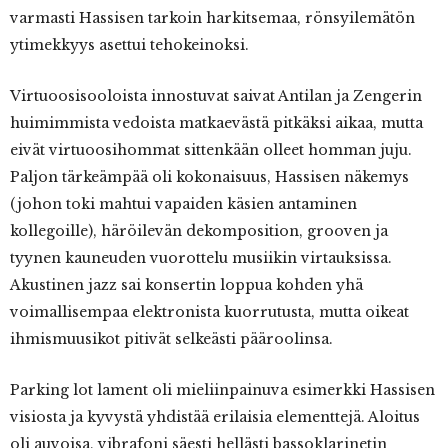
varmasti Hassisen tarkoin harkitsemaa, rönsyilemätön
ytimekkyys asettui tehokeinoksi.
Virtuoosisooloista innostuvat saivat Antilan ja Zengerin
huimimmista vedoista matkaevästä pitkäksi aikaa, mutta
eivät virtuoosihommat sittenkään olleet homman juju.
Paljon tärkeämpää oli kokonaisuus, Hassisen näkemys
(johon toki mahtui vapaiden käsien antaminen
kollegoille), häröilevän dekomposition, grooven ja
tyynen kauneuden vuorottelu musiikin virtauksissa.
Akustinen jazz sai konsertin loppua kohden yhä
voimallisempaa elektronista kuorrutusta, mutta oikeat
ihmismuusikot pitivät selkeästi pääroolinsa.
Parking lot lament oli mieliinpainuva esimerkki Hassisen
visiosta ja kyvystä yhdistää erilaisia elementtejä. Aloitus
oli auvoisa, vibrafoni säesti hellästi bassoklarinetin