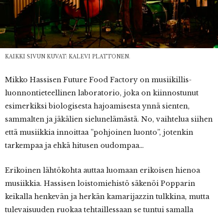
KAIKKI SIVUN KUVAT: KALEVI PLATTONEN.
Mikko Hassisen Future Food Factory on musiikillis-
luonnontieteellinen laboratorio, joka on kiinnostunut
esimerkiksi biologisesta hajoamisesta ynnä sienten,
sammalten ja jäkälien sielunelämästä. No, vaihtelua siihen
että musiikkia innoittaa ”pohjoinen luonto”, jotenkin
tarkempaa ja ehkä hitusen oudompaa…
Erikoinen lähtökohta auttaa luomaan erikoisen hienoa
musiikkia. Hassisen loistomiehistö säkenöi Popparin
keikalla henkevän ja herkän kamarijazzin tulkkina, mutta
tulevaisuuden ruokaa tehtaillessaan se tuntui samalla