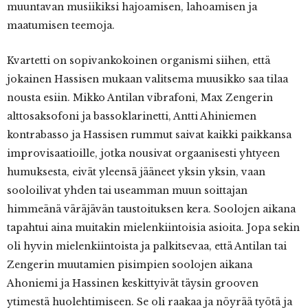
muuntavan musiikiksi hajoamisen, lahoamisen ja
maatumisen teemoja.
Kvartetti on sopivankokoinen organismi siihen, että
jokainen Hassisen mukaan valitsema muusikko saa tilaa
nousta esiin. Mikko Antilan vibrafoni, Max Zengerin
alttosaksofoni ja bassoklarinetti, Antti Ahiniemen
kontrabasso ja Hassisen rummut saivat kaikki paikkansa
improvisaatioille, jotka nousivat orgaanisesti yhtyeen
humuksesta, eivät yleensä jääneet yksin yksin, vaan
sooloilivat yhden tai useamman muun soittajan
himmeänä väräjävän taustoituksen kera. Soolojen aikana
tapahtui aina muitakin mielenkiintoisia asioita. Jopa sekin
oli hyvin mielenkiintoista ja palkitsevaa, että Antilan tai
Zengerin muutamien pisimpien soolojen aikana
Ahoniemi ja Hassinen keskittyivät täysin grooven
ytimestä huolehtimiseen. Se oli raakaa ja nöyrää työtä ja