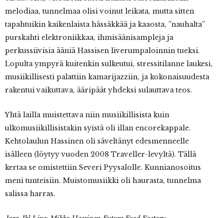
melodiaa, tunnelmaa olisi voinut leikata, mutta sitten
tapahtuikin kaikenlaista hässäkkää ja kaaosta, ”nauhalta”
purskahti elektroniikkaa, ihmisäänisampleja ja
perkussiivisia ääniä Hassisen liverumpaloinnin tueksi.
Lopulta ympyrä kuitenkin sulkeutui, stressitilanne laukesi,
musiikillisesti palattiin kamarijazziin, ja kokonaisuudesta
rakentui vaikuttava, ääripäät yhdeksi sulauttava teos.
Yhtä lailla muistettava niin musiikillisista kuin
ulkomusiikillisistakin syistä oli illan encorekappale.
Kehtolaulun Hassinen oli säveltänyt edesmenneelle
isälleen (löytyy vuoden 2008 Traveller-levyltä). Tällä
kertaa se omistettiin Severi Pyysalolle. Kunnianosoitus
meni tunteisiin. Muistomusiikki oli haurasta, tunnelma
salissa harras.