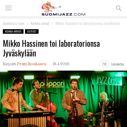
SuomiJazz.com
Keikka-arviot
Mikko Hassinen toi laboratorionsa Jyväskylään
KEIKKA-ARVIOT
UUTISET
Mikko Hassinen toi laboratorionsa
Jyväskylään
718
lukukertaa
Kirjoitti
Pentti Ronkanen
18.4.2026