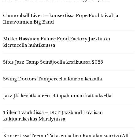
Cannonball Lives! – konsertissa Pope Puolitaival ja
Ilmavoimien Big Band
Mikko Hassinen Future Food Factory Jazzliiton
kiertueella huhtikuussa
Sibis Jazz Camp Seinäjoella kesäkuussa 2026
Swing Doctors Tampereelta Kairon keikalla
Jazz Jkl kevätkauteen 14 tapahtuman kattauksella
Tiikerit vauhdissa – DDT Jazzband Loviisan
kulttuurikeskus Marilynissa
Konsertissa Teemu Takasen ja Iiro Rantalan suurtyö All