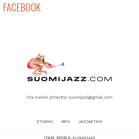
FACEBOOK
Ota meihin yhteyttä:
suomijazz@gmail.com
ETUSIVU
INFO
JAZZAKTIIVI!
URN: NBN:fi-fe19991443