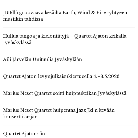
JBB:llä groovaava kesäilta Earth, Wind & Fire -yhtyeen
musiikin tahdissa
Hullua tangoa ja kieloniittyjä – Quartet Ajaton keikalla
Jyväskylässä
Aili Järvelän Unituulia Jyväskylään
Quartet Ajaton levynjulkaisukiertueella 4.–8.5.2026
Marius Neset Quartet soitti huippukeikan Jyväskylässä
Marius Neset Quartet huipentaa Jazz Jkl:n kevään
konserttisarjan
Quartet Ajaton: fin