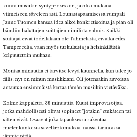
kiinni musiikin syntyprosessiin, ja olisi mukana
viimeiseen säveleen asti. Lounastapaamisessa rumpali
Janne Tuomen kanssa idea alkoi konkretisoitua ja pian oli
bändiin haluttujen soittajien nimilista valmis. Kaikki
soittajat eivät todellakaan ole Tahmelasta, eivätkä edes
Tampereelta, vaan myös turkulaisia ja helsinkiläisiä
kelpuutettiin mukaan.
Montaa minuuttia ei tarvitse levyä kuunnella, kun tulee jo
fiilis: nyt on minun musiikkiani. Oli jotensakin auvoisaa
antautua ensimmäistä kertaa tämän musiikin vietäväksi.
Kolme kappaletta, 38 minuuttia. Kuusi improvisoijaa,
jotka mahdollisesti olivat sopineet ”jotakin” etukäteen tai
sitten eivät. Osaavat joka tapauksessa rakentaa
mielenkiintoisia sävelkertomuksia, näissä tarinoissa
jännite pitää.