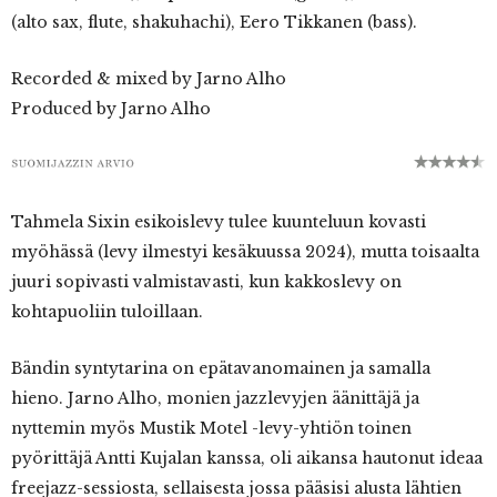
(alto sax, flute, shakuhachi), Eero Tikkanen (bass).
Recorded & mixed by Jarno Alho
Produced by Jarno Alho
Tahmela Sixin esikoislevy tulee kuunteluun kovasti
myöhässä (levy ilmestyi kesäkuussa 2024), mutta toisaalta
juuri sopivasti valmistavasti, kun kakkoslevy on
kohtapuoliin tuloillaan.
Bändin syntytarina on epätavanomainen ja samalla
hieno. Jarno Alho, monien jazzlevyjen äänittäjä ja
nyttemin myös Mustik Motel -levy-yhtiön toinen
pyörittäjä Antti Kujalan kanssa, oli aikansa hautonut ideaa
freejazz-sessiosta, sellaisesta jossa pääsisi alusta lähtien