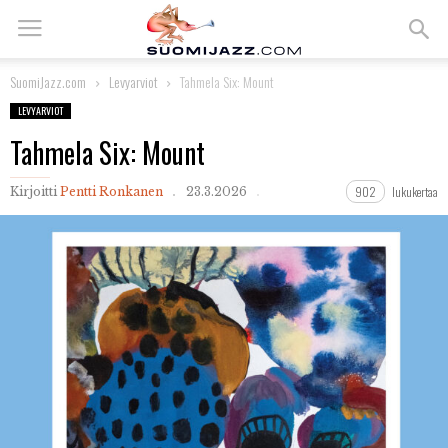
SuomiJazz.com
Levyarviot
Tahmela Six: Mount
LEVYARVIOT
Tahmela Six: Mount
902
lukukertaa
Kirjoitti
Pentti Ronkanen
23.3.2026