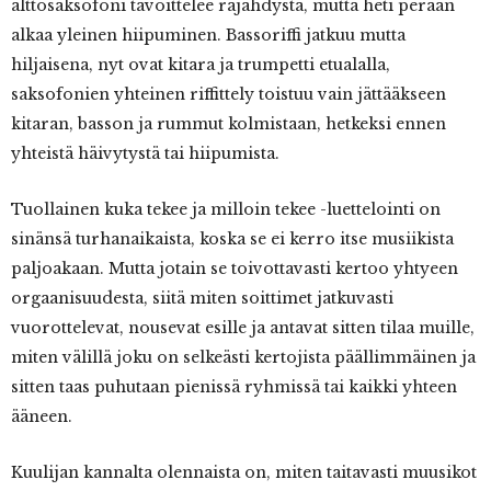
alttosaksofoni tavoittelee räjähdystä, mutta heti perään
alkaa yleinen hiipuminen. Bassoriffi jatkuu mutta
hiljaisena, nyt ovat kitara ja trumpetti etualalla,
saksofonien yhteinen riffittely toistuu vain jättääkseen
kitaran, basson ja rummut kolmistaan, hetkeksi ennen
yhteistä häivytystä tai hiipumista.
Tuollainen kuka tekee ja milloin tekee -luettelointi on
sinänsä turhanaikaista, koska se ei kerro itse musiikista
paljoakaan. Mutta jotain se toivottavasti kertoo yhtyeen
orgaanisuudesta, siitä miten soittimet jatkuvasti
vuorottelevat, nousevat esille ja antavat sitten tilaa muille,
miten välillä joku on selkeästi kertojista päällimmäinen ja
sitten taas puhutaan pienissä ryhmissä tai kaikki yhteen
ääneen.
Kuulijan kannalta olennaista on, miten taitavasti muusikot