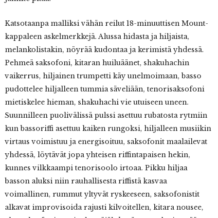
Katsotaanpa malliksi vähän reilut 18-minuuttisen Mount-
kappaleen askelmerkkejä. Alussa hidasta ja hiljaista,
melankolistakin, nöyrää kudontaa ja kerimistä yhdessä.
Pehmeä saksofoni, kitaran huiluäänet, shakuhachin
vaikerrus, hiljainen trumpetti käy unelmoimaan, basso
pudottelee hiljalleen tummia säveliään, tenorisaksofoni
mietiskelee hieman, shakuhachi vie utuiseen uneen.
Suunnilleen puolivälissä pulssi asettuu rubatosta rytmiin
kun bassoriffi asettuu kaiken rungoksi, hiljalleen musiikin
virtaus voimistuu ja energisoituu, saksofonit maalailevat
yhdessä, löytävät jopa yhteisen riffintapaisen hekin,
kunnes vilkkaampi tenorisoolo irtoaa. Pikku hiljaa
basson aluksi niin rauhallisesta riffistä kasvaa
voimallinen, rummut yltyvät ryskeeseen, saksofonistit
alkavat improvisoida rajusti kilvoitellen, kitara nousee,