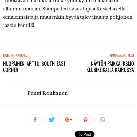
Innostavaa musiikkia riittää yllin kyllin muuallakin
albumin mittaan. Stampeden avaus lupaa Koskelaiselle
omaleimaista ja muutenkin hyvää tulevaisuutta pohjoisen
jazzin kentillä.
EDELLINEN ARTIKKELI
SEURAAVA ARTIKKELI
HUOPAINEN, ARTTU: SOUTH-EAST
NÄYTÖN PAIKKA! KSMO
CORNER
KLUBIKEIKALLA KAIROSSA
Pentti Ronkanen