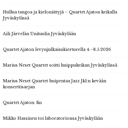
Hullua tangoa ja kieloniittyjä – Quartet Ajaton keikalla
Jyväskylässä
Aili Järvelän Unituulia Jyväskylään
Quartet Ajaton levynjulkaisukiertueella 4.–8.5.2026
Marius Neset Quartet soitti huippukeikan Jyväskylässä
Marius Neset Quartet huipentaa Jazz Jkl:n kevään
konserttisarjan
Quartet Ajaton: fin
Mikko Hassinen toi laboratorionsa Jyväskylään