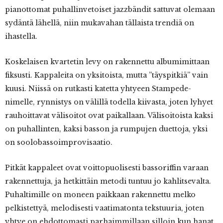
pianottomat puhallinvetoiset jazzbändit sattuvat olemaan
sydäntä lähellä, niin mukavahan tällaista trendiä on
ihastella.
Koskelaisen kvartetin levy on rakennettu albumimittaan
fiksusti. Kappaleita on yksitoista, mutta ”täyspitkiä” vain
kuusi. Niissä on rutkasti katetta yhtyeen Stampede-
nimelle, rynnistys on välillä todella kiivasta, joten lyhyet
rauhoittavat välisoitot ovat paikallaan. Välisoitoista kaksi
on puhallinten, kaksi basson ja rumpujen duettoja, yksi
on soolobassoimprovisaatio.
Pitkät kappaleet ovat voittopuolisesti bassoriffin varaan
rakennettuja, ja hetkittäin metodi tuntuu jo kahlitsevalta.
Puhaltimille on moneen paikkaan rakennettu melko
pelkistettyä, melodisesti vaatimatonta tekstuuria, joten
yhtye on ehdottomasti parhaimmillaan silloin kun hanat