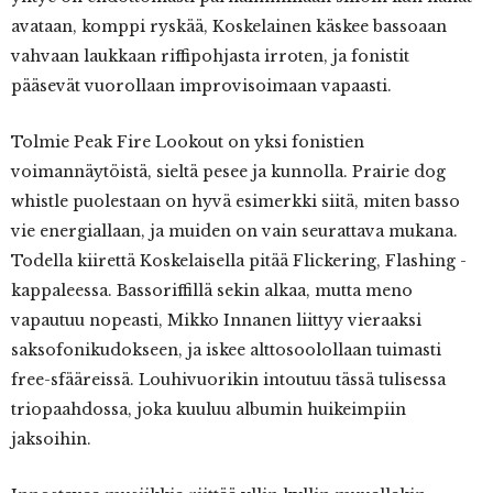
avataan, komppi ryskää, Koskelainen käskee bassoaan
vahvaan laukkaan riffipohjasta irroten, ja fonistit
pääsevät vuorollaan improvisoimaan vapaasti.
Tolmie Peak Fire Lookout on yksi fonistien
voimannäytöistä, sieltä pesee ja kunnolla. Prairie dog
whistle puolestaan on hyvä esimerkki siitä, miten basso
vie energiallaan, ja muiden on vain seurattava mukana.
Todella kiirettä Koskelaisella pitää Flickering, Flashing -
kappaleessa. Bassoriffillä sekin alkaa, mutta meno
vapautuu nopeasti, Mikko Innanen liittyy vieraaksi
saksofonikudokseen, ja iskee alttosoolollaan tuimasti
free-sfääreissä. Louhivuorikin intoutuu tässä tulisessa
triopaahdossa, joka kuuluu albumin huikeimpiin
jaksoihin.