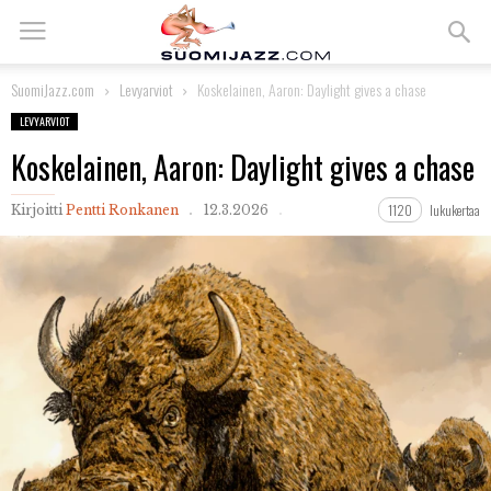
SuomiJazz.com
Levyarviot
Koskelainen, Aaron: Daylight gives a chase
LEVYARVIOT
Koskelainen, Aaron: Daylight gives a chase
1120
lukukertaa
Kirjoitti
Pentti Ronkanen
12.3.2026