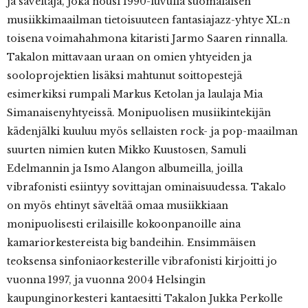
ja säveltäjä, joka nousi 1990-luvulla suomalaisen
musiikkimaailman tietoisuuteen fantasiajazz-yhtye XL:n
toisena voimahahmona kitaristi Jarmo Saaren rinnalla.
Takalon mittavaan uraan on omien yhtyeiden ja
sooloprojektien lisäksi mahtunut soittopestejä
esimerkiksi rumpali Markus Ketolan ja laulaja Mia
Simanaisenyhtyeissä. Monipuolisen musiikintekijän
kädenjälki kuuluu myös sellaisten rock- ja pop-maailman
suurten nimien kuten Mikko Kuustosen, Samuli
Edelmannin ja Ismo Alangon albumeilla, joilla
vibrafonisti esiintyy sovittajan ominaisuudessa. Takalo
on myös ehtinyt säveltää omaa musiikkiaan
monipuolisesti erilaisille kokoonpanoille aina
kamariorkestereista big bandeihin. Ensimmäisen
teoksensa sinfoniaorkesterille vibrafonisti kirjoitti jo
vuonna 1997, ja vuonna 2004 Helsingin
kaupunginorkesteri kantaesitti Takalon Jukka Perkolle