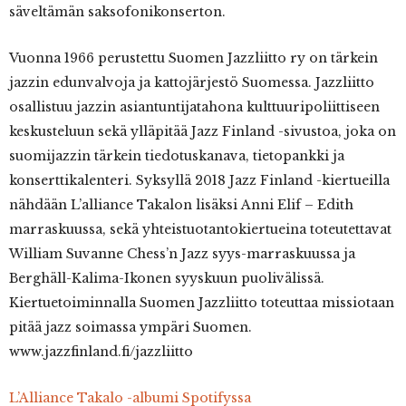
säveltämän saksofonikonserton.
Vuonna 1966 perustettu Suomen Jazzliitto ry on tärkein
jazzin edunvalvoja ja kattojärjestö Suomessa. Jazzliitto
osallistuu jazzin asiantuntijatahona kulttuuripoliittiseen
keskusteluun sekä ylläpitää Jazz Finland -sivustoa, joka on
suomijazzin tärkein tiedotuskanava, tietopankki ja
konserttikalenteri. Syksyllä 2018 Jazz Finland -kiertueilla
nähdään L’alliance Takalon lisäksi Anni Elif – Edith
marraskuussa, sekä yhteistuotantokiertueina toteutettavat
William Suvanne Chess’n Jazz syys-marraskuussa ja
Berghäll-Kalima-Ikonen syyskuun puolivälissä.
Kiertuetoiminnalla Suomen Jazzliitto toteuttaa missiotaan
pitää jazz soimassa ympäri Suomen.
www.jazzfinland.fi/jazzliitto
L’Alliance Takalo -albumi Spotifyssa