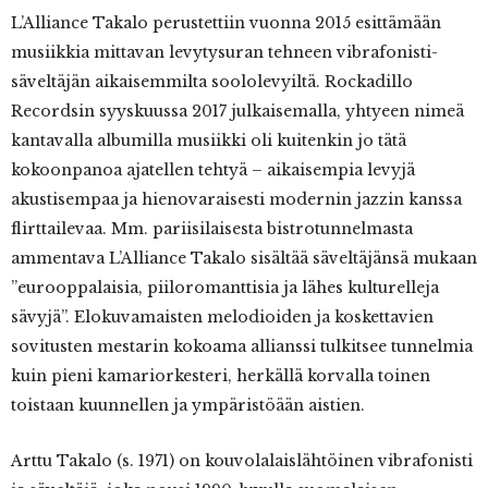
L’Alliance Takalo perustettiin vuonna 2015 esittämään
musiikkia mittavan levytysuran tehneen vibrafonisti-
säveltäjän aikaisemmilta soololevyiltä. Rockadillo
Recordsin syyskuussa 2017 julkaisemalla, yhtyeen nimeä
kantavalla albumilla musiikki oli kuitenkin jo tätä
kokoonpanoa ajatellen tehtyä – aikaisempia levyjä
akustisempaa ja hienovaraisesti modernin jazzin kanssa
flirttailevaa. Mm. pariisilaisesta bistrotunnelmasta
ammentava L’Alliance Takalo sisältää säveltäjänsä mukaan
”eurooppalaisia, piiloromanttisia ja lähes kulturelleja
sävyjä”. Elokuvamaisten melodioiden ja koskettavien
sovitusten mestarin kokoama allianssi tulkitsee tunnelmia
kuin pieni kamariorkesteri, herkällä korvalla toinen
toistaan kuunnellen ja ympäristöään aistien.
Arttu Takalo (s. 1971) on kouvolalaislähtöinen vibrafonisti