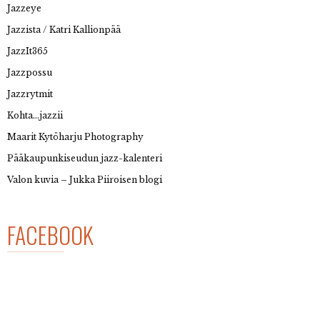
Jazzeye
Jazzista / Katri Kallionpää
JazzIt365
Jazzpossu
Jazzrytmit
Kohta…jazzii
Maarit Kytöharju Photography
Pääkaupunkiseudun jazz-kalenteri
Valon kuvia – Jukka Piiroisen blogi
FACEBOOK