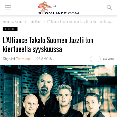
SuomiJazz.com
Tiedotteet
L’Alliance Takalo Suomen Jazzliiton kiertueella syyskuussa
TIEDOTTEET
L’Alliance Takalo Suomen Jazzliiton
kiertueella syyskuussa
1919
lukukertaa
Kirjoitti
Toimitus
26.8.2018