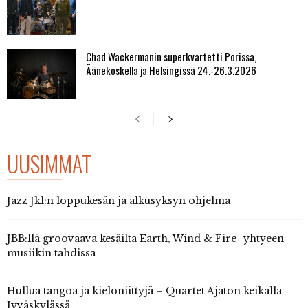
Chad Wackermanin superkvartetti Porissa,
Äänekoskella ja Helsingissä 24.-26.3.2026
UUSIMMAT
Jazz Jkl:n loppukesän ja alkusyksyn ohjelma
JBB:llä groovaava kesäilta Earth, Wind & Fire -yhtyeen
musiikin tahdissa
Hullua tangoa ja kieloniittyjä – Quartet Ajaton keikalla
Jyväskylässä