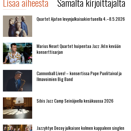
Lisää aiheesta
Samalta kirjoittajalta
Quartet Ajaton levynjulkaisukiertueella 4.–8.5.2026
Marius Neset Quartet huipentaa Jazz Jkl:n kevään
konserttisarjan
Cannonball Lives! – konsertissa Pope Puolitaival ja
Ilmavoimien Big Band
Sibis Jazz Camp Seinäjoella kesäkuussa 2026
Jazzyhtye Decoy julkaisee kolmen kappaleen singlen