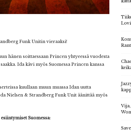
katt
Tiik
Lovi
Kons
randberg Funk Unitin vieraaksi!
Rant
suun hänen soittaessaan Princen yhtyeessä vuodesta
Chad
 saakka. Ida kävi myös Suomessa Princen kanssa
keik
Jazz
erteissa kuullaan muun muassa Idan uutta
kapp
. Ida Nielsen & Strandberg Funk Unit äänittää myös
.
Vija
Won
 esiintymiset Suomessa:
Save