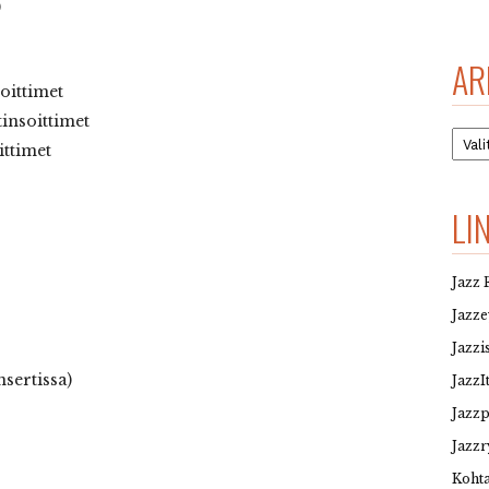
)
AR
soittimet
insoittimet
Arkis
ittimet
LI
Jazz 
Jazz
Jazzi
nsertissa)
JazzI
Jazz
Jazzr
Kohta