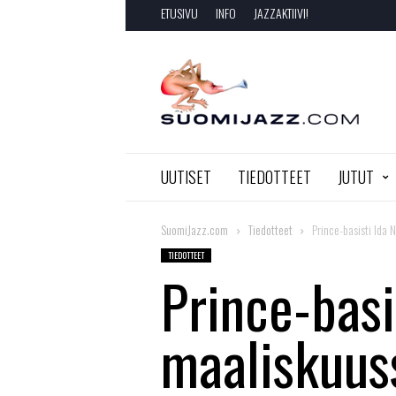
ETUSIVU
INFO
JAZZAKTIIVI!
SuomiJazz.com
UUTISET
TIEDOTTEET
JUTUT
SuomiJazz.com
Tiedotteet
Prince-basisti Ida
TIEDOTTEET
Prince-basi
maaliskuu