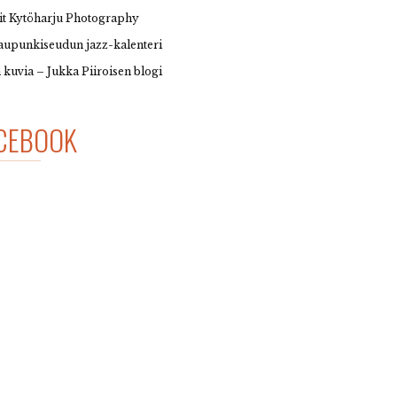
it Kytöharju Photography
upunkiseudun jazz-kalenteri
 kuvia – Jukka Piiroisen blogi
CEBOOK