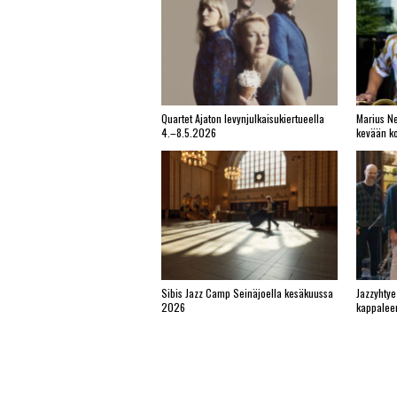
Quartet Ajaton levynjulkaisukiertueella
Marius Ne
4.–8.5.2026
kevään ko
Sibis Jazz Camp Seinäjoella kesäkuussa
Jazzyhtye
2026
kappalee