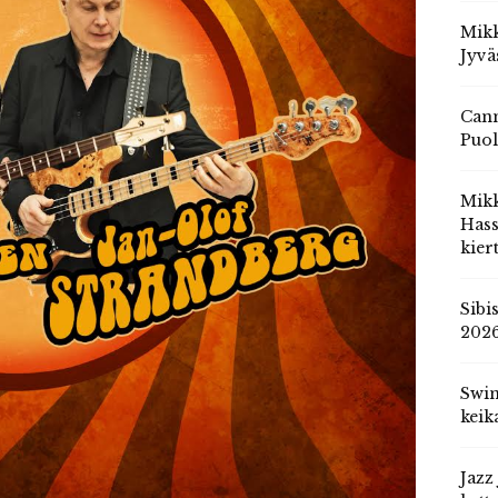
Mikk
Jyvä
Cann
Puol
Mik
Hass
kier
Sibi
202
Swin
keik
Jazz