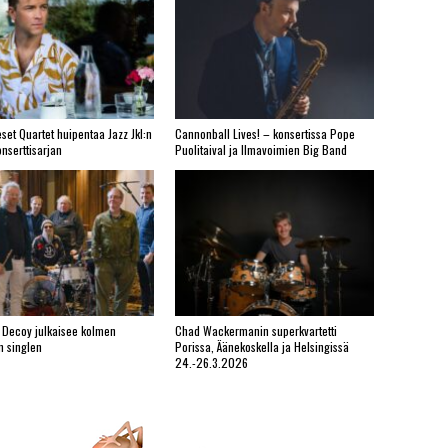
set Quartet huipentaa Jazz Jkl:n
Cannonball Lives! – konsertissa Pope
nserttisarjan
Puolitaival ja Ilmavoimien Big Band
 Decoy julkaisee kolmen
Chad Wackermanin superkvartetti
n singlen
Porissa, Äänekoskella ja Helsingissä
24.-26.3.2026