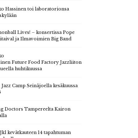
o Hassinen toi laboratorionsa
skylään
onball Lives! – konsertissa Pope
itaival ja Ilmavoimien Big Band
ko
inen Future Food Factory Jazzliiton
tueella huhtikuussa
s Jazz Camp Seinäjoella kesäkuussa
6
g Doctors Tampereelta Kairon
alla
 Jkl kevätkauteen 14 tapahtuman