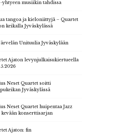
 -yhtyeen musiikin tahdissa
ua tangoa ja kieloniittyjä – Quartet
on keikalla Jyväskylässä
 Järvelän Unituulia Jyväskylään
tet Ajaton levynjulkaisukiertueella
.5.2026
us Neset Quartet soitti
pukeikan Jyväskylässä
us Neset Quartet huipentaa Jazz
n kevään konserttisarjan
tet Ajaton: fin