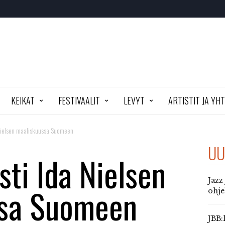
KEIKAT
FESTIVAALIT
LEVYT
ARTISTIT JA YH
 Nielsen maaliskuussa Suomeen
UU
sti Ida Nielsen
Jazz
ssa Suomeen
ohj
JBB: