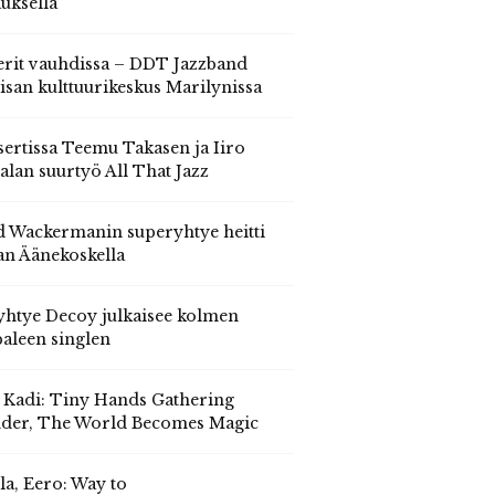
auksella
erit vauhdissa – DDT Jazzband
isan kulttuurikeskus Marilynissa
ertissa Teemu Takasen ja Iiro
alan suurtyö All That Jazz
 Wackermanin superyhtye heitti
an Äänekoskella
yhtye Decoy julkaisee kolmen
aleen singlen
, Kadi: Tiny Hands Gathering
der, The World Becomes Magic
la, Eero: Way to