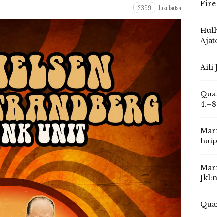
Fire
2399
lukukertaa
Hull
Ajat
Aili
Quar
4.–8
Mari
huip
Mari
Jkl:
Quar