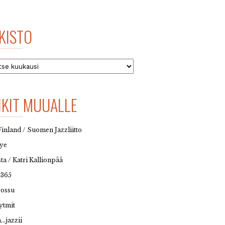
KISTO
to
NKIT MUUALLE
Finland / Suomen Jazzliitto
eye
sta / Katri Kallionpää
t365
possu
ytmit
…jazzii