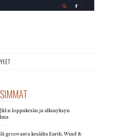
TYEET
SIMMAT
 Jkl:n loppukesän ja alkusyksyn
elma
llä groovaava kesäilta Earth, Wind &