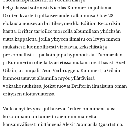
Suomalaispianisti Alexi Tuomarilan ja
belgialaissaksofonisti Nicolas Kummertin johtama
Drifter-kvartetti julkaisee uuden albuminsa Flow 28.
elokuuta nousevan brittilevymerkki Edition Recordsin
kautta. Drifter tarjoilee tuoreella albumillaan yhdeksän
uutta kappaletta, joilla yhtyeen ilmaisu on levyn nimen
mukaisesti luonnollisesti virtaavaa, kekseliästä ja
persoonallista – paikoin jopa hypnoottista. Tuomarilan
ja Kummertin ohella kvartetissa mukana ovat basisti Axel
Gilain ja rumpali Teun Verbruggen. Kummert ja Gilain
kunnostautuvat albumilla myös yllättävissä
vokaaliosuuksissa, jotkat tuovat Drifterin ilmaisuun oman
erityisen ulottuvuutensa.
Vaikka nyt levynsä julkaiseva Drifter on nimenä uusi,
kokoonpano on tunnettu aiemmin mainetta
kansainvälisesti niittäneenä Alexi Tuomarila Quartetina.