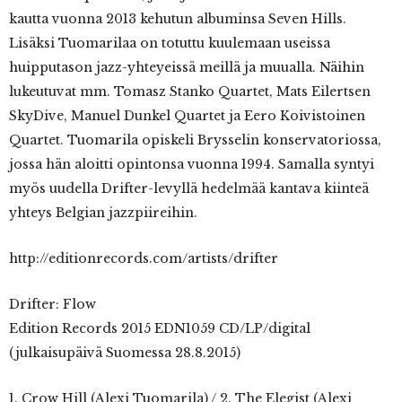
kautta vuonna 2013 kehutun albuminsa Seven Hills.
Lisäksi Tuomarilaa on totuttu kuulemaan useissa
huipputason jazz-yhteyeissä meillä ja muualla. Näihin
lukeutuvat mm. Tomasz Stanko Quartet, Mats Eilertsen
SkyDive, Manuel Dunkel Quartet ja Eero Koivistoinen
Quartet. Tuomarila opiskeli Brysselin konservatoriossa,
jossa hän aloitti opintonsa vuonna 1994. Samalla syntyi
myös uudella Drifter-levyllä hedelmää kantava kiinteä
yhteys Belgian jazzpiireihin.
http://editionrecords.com/artists/drifter
Drifter: Flow
Edition Records 2015 EDN1059 CD/LP/digital
(julkaisupäivä Suomessa 28.8.2015)
1. Crow Hill (Alexi Tuomarila) / 2. The Elegist (Alexi