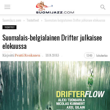
SuomiJazz.com
Tiedotteet
Suomalais-belgialainen Drifter julkaisee elokuussa
TIEDOTTEET
Suomalais-belgialainen Drifter julkaisee
elokuussa
1349
lukukertaa
Kirjoitti
Pentti Ronkanen
13.8.2015