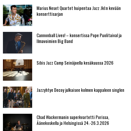
Marius Neset Quartet huipentaa Jazz Jkl:n kevään
konserttisarjan
Cannonball Lives! – konsertissa Pope Puolitaival ja
Ilmavoimien Big Band
Sibis Jazz Camp Seinäjoella kesäkuussa 2026
Jazzyhtye Decoy julkaisee kolmen kappaleen singlen
Chad Wackermanin superkvartetti Porissa,
Äänekoskella ja Helsingissä 24.-26.3.2026