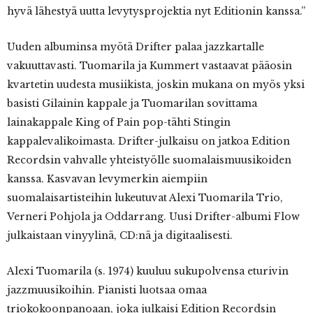
hyvä lähestyä uutta levytysprojektia nyt Editionin kanssa.”
Uuden albuminsa myötä Drifter palaa jazzkartalle
vakuuttavasti. Tuomarila ja Kummert vastaavat pääosin
kvartetin uudesta musiikista, joskin mukana on myös yksi
basisti Gilainin kappale ja Tuomarilan sovittama
lainakappale King of Pain pop-tähti Stingin
kappalevalikoimasta. Drifter-julkaisu on jatkoa Edition
Recordsin vahvalle yhteistyölle suomalaismuusikoiden
kanssa. Kasvavan levymerkin aiempiin
suomalaisartisteihin lukeutuvat Alexi Tuomarila Trio,
Verneri Pohjola ja Oddarrang. Uusi Drifter-albumi Flow
julkaistaan vinyylinä, CD:nä ja digitaalisesti.
Alexi Tuomarila (s. 1974) kuuluu sukupolvensa eturivin
jazzmuusikoihin. Pianisti luotsaa omaa
triokokoonpanoaan, joka julkaisi Edition Recordsin