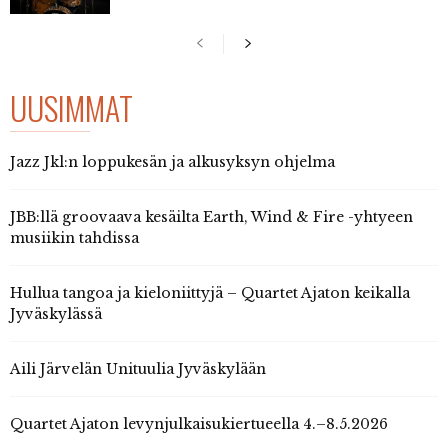
UUSIMMAT
Jazz Jkl:n loppukesän ja alkusyksyn ohjelma
JBB:llä groovaava kesäilta Earth, Wind & Fire -yhtyeen
musiikin tahdissa
Hullua tangoa ja kieloniittyjä – Quartet Ajaton keikalla
Jyväskylässä
Aili Järvelän Unituulia Jyväskylään
Quartet Ajaton levynjulkaisukiertueella 4.–8.5.2026