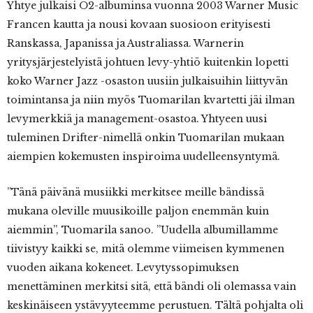
Yhtye julkaisi O2-albuminsa vuonna 2003 Warner Music
Francen kautta ja nousi kovaan suosioon erityisesti
Ranskassa, Japanissa ja Australiassa. Warnerin
yritysjärjestelyistä johtuen levy-yhtiö kuitenkin lopetti
koko Warner Jazz -osaston uusiin julkaisuihin liittyvän
toimintansa ja niin myös Tuomarilan kvartetti jäi ilman
levymerkkiä ja management-osastoa. Yhtyeen uusi
tuleminen Drifter-nimellä onkin Tuomarilan mukaan
aiempien kokemusten inspiroima uudelleensyntymä.
”Tänä päivänä musiikki merkitsee meille bändissä
mukana oleville muusikoille paljon enemmän kuin
aiemmin”, Tuomarila sanoo. ”Uudella albumillamme
tiivistyy kaikki se, mitä olemme viimeisen kymmenen
vuoden aikana kokeneet. Levytyssopimuksen
menettäminen merkitsi sitä, että bändi oli olemassa vain
keskinäiseen ystävyyteemme perustuen. Tältä pohjalta oli