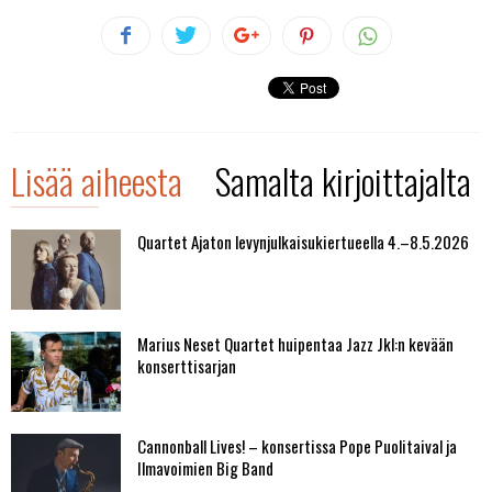
Lisää aiheesta
Samalta kirjoittajalta
Quartet Ajaton levynjulkaisukiertueella 4.–8.5.2026
Marius Neset Quartet huipentaa Jazz Jkl:n kevään
konserttisarjan
Cannonball Lives! – konsertissa Pope Puolitaival ja
Ilmavoimien Big Band