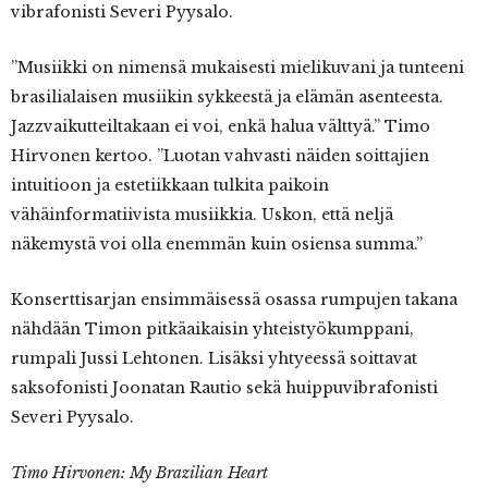
vibrafonisti Severi Pyysalo.
”Musiikki on nimensä mukaisesti mielikuvani ja tunteeni
brasilialaisen musiikin sykkeestä ja elämän asenteesta.
Jazzvaikutteiltakaan ei voi, enkä halua välttyä.” Timo
Hirvonen kertoo. ”Luotan vahvasti näiden soittajien
intuitioon ja estetiikkaan tulkita paikoin
vähäinformatiivista musiikkia. Uskon, että neljä
näkemystä voi olla enemmän kuin osiensa summa.”
Konserttisarjan ensimmäisessä osassa rumpujen takana
nähdään Timon pitkäaikaisin yhteistyökumppani,
rumpali Jussi Lehtonen. Lisäksi yhtyeessä soittavat
saksofonisti Joonatan Rautio sekä huippuvibrafonisti
Severi Pyysalo.
Timo Hirvonen: My Brazilian Heart