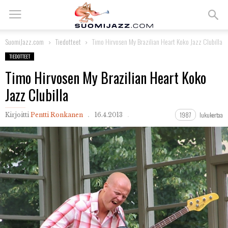
SuomiJazz.com
Tiedotteet
Timo Hirvosen My Brazilian Heart Koko Jazz Clubilla
TIEDOTTEET
Timo Hirvosen My Brazilian Heart Koko
Jazz Clubilla
1987
lukukertaa
Kirjoitti
Pentti Ronkanen
16.4.2013