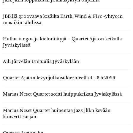
Jazz Jkl:n loppukesän ja alkusyksyn ohjelma
JBB:llä groovaava kesäilta Earth, Wind & Fire -yhtyeen
musiikin tahdissa
Hullua tangoa ja kieloniittyjä – Quartet Ajaton keikalla
Jyväskylässä
Aili Järvelän Unituulia Jyväskylään
Quartet Ajaton levynjulkaisukiertueella 4.–8.5.2026
Marius Neset Quartet soitti huippukeikan Jyväskylässä
Marius Neset Quartet huipentaa Jazz Jkl:n kevään
konserttisarjan