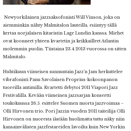
Newyorkilainen jazzsaksofonisti Will Vinson, joka on
aiemminkin nähty Malmitalon lauteilla, esiintyy tällä
kertaa norjalaisen kitaristin Lage Lundin kanssa. Miehet
ovat koonneet yhteen kvartetin ja keikkailleet Atlantin
molemmin puolin. Tiistaina 23.4.2013 vuorossa on sitten
Malmitalo.
Huhtikuun viimeisen sunnuntain Jazz’n Jam herkuttelee
vibrafonisti Panu Savolaisen Proprius-kokoonpanon
tuoreilla antimilla. Kvartetti debytoi 2011 Viapori Jazz
Festivalilla. Kevään viimeinen jazzsarjan konsertti
toukokuussa 26.5. esittelee Suomen nuorta jazzvoimaa –
Olli Hirvonen trio. Pori Jazzin vuoden 2011 taiteilija Olli
Hirvonen on nuoresta iästään huolimatta tuttu näky niin
kansainvälisten jazzfestareiden lavoilta kuin New Yorkin