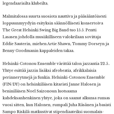
legendaarisilta klubeilta.
Malmitalossa suurta suosiota nauttiva ja pääsääntöisesti
loppuunmyydyin esityksin säännöllisesti konsertoiva
The Great Helsinki Swing Big Band tuo 15.5. Pentti
Lasasen johdolla musiikilliseen valokeilaan sovittaja
Eddie Sauterin, miehen Artie Shawn, Tommy Dorseyn ja
Benny Goodmanin kappaleiden takaa.
Helsinki-Cotonou Ensemble värittää talon jazzantia 22.5..
Yhtye esittää jazzin lisäksi afrobeatia, afrikkalaisia
perinnerytmejä ja funkia. Helsinki-Cotonou Ensemble
(FIN/DY) on helsinkiläisen kitaristi Janne Halosen ja
beniniläisen Noel Saizonoun luotsaama
kahdeksanhenkinen yhtye, joka on saanut alkunsa runsas
vuosi sitten, kun Halonen, rumpali Juha Räsänen ja basisti
Sampo Riskilä matkustivat stipendiaateiksi suomalais-