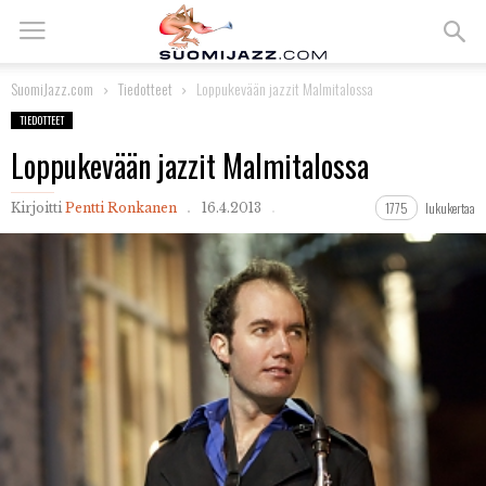
SuomiJazz.com
Tiedotteet
Loppukevään jazzit Malmitalossa
TIEDOTTEET
Loppukevään jazzit Malmitalossa
1775
lukukertaa
Kirjoitti
Pentti Ronkanen
16.4.2013