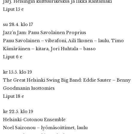
Järj. Helsingin kulttuurikeskus ja Ilkka Rantamäki
Liput 15 e
su 28.4. klo 17
Jazz’n Jam: Panu Savolainen Proprius
Panu Savolainen – vibrafoni, Aili Ikonen – laulu, Timo
Kämäräinen – kitara, Jori Huhtala – basso
Liput 6 e
ke 15.5. klo 19
The Great Helsinki Swing Big Band: Eddie Sauter – Benny
Goodmanin luottomies
Liput 18 e
ke 22.5. klo 19
Helsinki-Cotonou Ensemble
Noel Saizonou – lyömäsoittimet, laulu