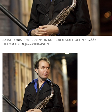
SAKSOFONISTI WILL VINSON KUULUU MALMITALON KEVÄÄN
ULKOMAISIIN JAZZVIERAISIIN.