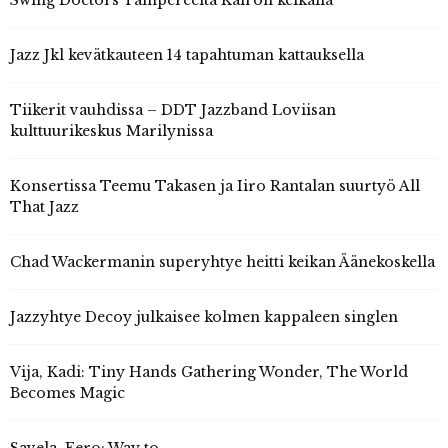
Jazz Jkl kevätkauteen 14 tapahtuman kattauksella
Tiikerit vauhdissa – DDT Jazzband Loviisan
kulttuurikeskus Marilynissa
Konsertissa Teemu Takasen ja Iiro Rantalan suurtyö All
That Jazz
Chad Wackermanin superyhtye heitti keikan Äänekoskella
Jazzyhtye Decoy julkaisee kolmen kappaleen singlen
Vija, Kadi: Tiny Hands Gathering Wonder, The World
Becomes Magic
Savela, Eero: Way to