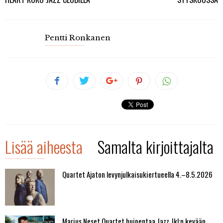
Pentti Ronkanen
Lisää aiheesta
Samalta kirjoittajalta
Quartet Ajaton levynjulkaisukiertueella 4.–8.5.2026
Marius Neset Quartet huipentaa Jazz Jkl:n kevään