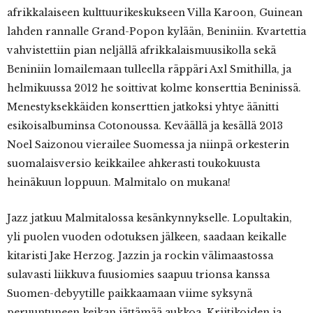
afrikkalaiseen kulttuurikeskukseen Villa Karoon, Guinean
lahden rannalle Grand-Popon kylään, Beniniin. Kvartettia
vahvistettiin pian neljällä afrikkalaismuusikolla sekä
Beniniin lomailemaan tulleella räppäri Axl Smithilla, ja
helmikuussa 2012 he soittivat kolme konserttia Beninissä.
Menestyksekkäiden konserttien jatkoksi yhtye äänitti
esikoisalbuminsa Cotonoussa. Keväällä ja kesällä 2013
Noel Saizonou vierailee Suomessa ja niinpä orkesterin
suomalaisversio keikkailee ahkerasti toukokuusta
heinäkuun loppuun. Malmitalo on mukana!
Jazz jatkuu Malmitalossa kesänkynnykselle. Lopultakin,
yli puolen vuoden odotuksen jälkeen, saadaan keikalle
kitaristi Jake Herzog. Jazzin ja rockin välimaastossa
sulavasti liikkuva fuusiomies saapuu trionsa kanssa
Suomen-debyytille paikkaamaan viime syksynä
peruuntuneen keikan jättämää aukkoa. Kriitikoiden ja