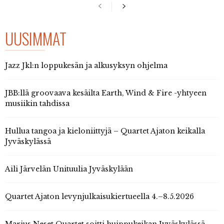
UUSIMMAT
Jazz Jkl:n loppukesän ja alkusyksyn ohjelma
JBB:llä groovaava kesäilta Earth, Wind & Fire -yhtyeen
musiikin tahdissa
Hullua tangoa ja kieloniittyjä – Quartet Ajaton keikalla
Jyväskylässä
Aili Järvelän Unituulia Jyväskylään
Quartet Ajaton levynjulkaisukiertueella 4.–8.5.2026
Marius Neset Quartet soitti huippukeikan Jyväskylässä