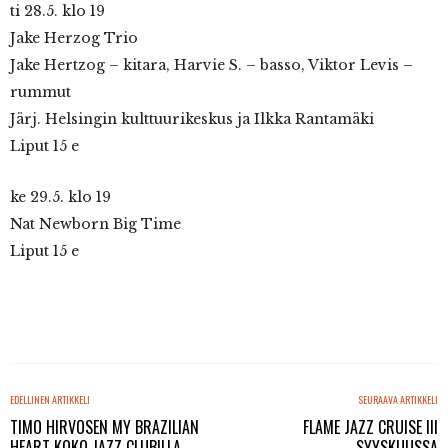
ti 28.5. klo 19
Jake Herzog Trio
Jake Hertzog – kitara, Harvie S. – basso, Viktor Levis –
rummut
Järj. Helsingin kulttuurikeskus ja Ilkka Rantamäki
Liput 15 e
ke 29.5. klo 19
Nat Newborn Big Time
Liput 15 e
EDELLINEN ARTIKKELI
SEURAAVA ARTIKKELI
TIMO HIRVOSEN MY BRAZILIAN
FLAME JAZZ CRUISE III
HEART KOKO JAZZ CLUBILLA
SYYSKUUSSA