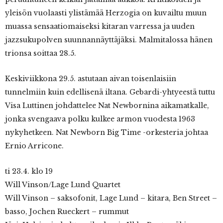
yleisön vuolaasti ylistämää Herzogia on kuvailtu muun
muassa sensaatiomaiseksi kitaran varressa ja uuden
jazzsukupolven suunnannäyttäjäksi. Malmitalossa hänen
trionsa soittaa 28.5.
Keskiviikkona 29.5. astutaan aivan toisenlaisiin
tunnelmiin kuin edellisenä iltana. Gebardi-yhtyeestä tuttu
Visa Luttinen johdattelee Nat Newbornina aikamatkalle,
jonka svengaava polku kulkee armon vuodesta 1963
nykyhetkeen. Nat Newborn Big Time -orkesteria johtaa
Ernio Arricone.
ti 23.4. klo 19
Will Vinson/Lage Lund Quartet
Will Vinson – saksofonit, Lage Lund – kitara, Ben Street –
basso, Jochen Rueckert – rummut