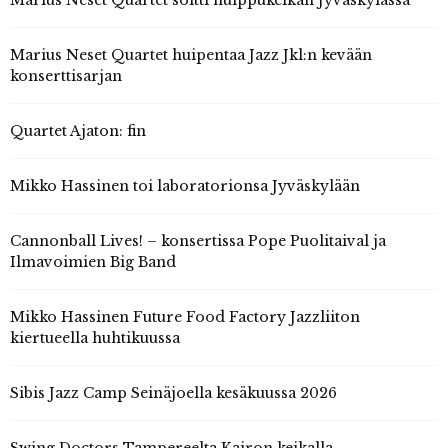
Marius Neset Quartet huipentaa Jazz Jkl:n kevään
konserttisarjan
Quartet Ajaton: fin
Mikko Hassinen toi laboratorionsa Jyväskylään
Cannonball Lives! – konsertissa Pope Puolitaival ja
Ilmavoimien Big Band
Mikko Hassinen Future Food Factory Jazzliiton
kiertueella huhtikuussa
Sibis Jazz Camp Seinäjoella kesäkuussa 2026
Swing Doctors Tampereelta Kairon keikalla