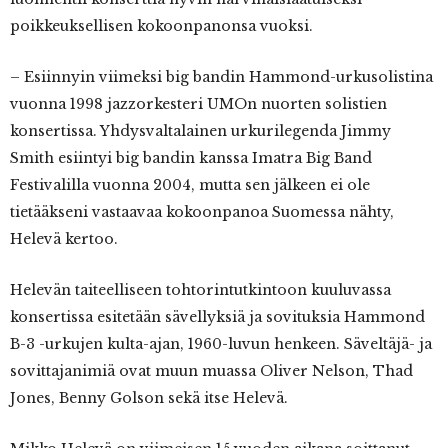
poikkeuksellisen kokoonpanonsa vuoksi.
– Esiinnyin viimeksi big bandin Hammond-urkusolistina
vuonna 1998 jazzorkesteri UMOn nuorten solistien
konsertissa. Yhdysvaltalainen urkurilegenda Jimmy
Smith esiintyi big bandin kanssa Imatra Big Band
Festivalilla vuonna 2004, mutta sen jälkeen ei ole
tietääkseni vastaavaa kokoonpanoa Suomessa nähty,
Helevä kertoo.
Helevän taiteelliseen tohtorintutkintoon kuuluvassa
konsertissa esitetään sävellyksiä ja sovituksia Hammond
B-3 -urkujen kulta-ajan, 1960-luvun henkeen. Säveltäjä- ja
sovittajanimiä ovat muun muassa Oliver Nelson, Thad
Jones, Benny Golson sekä itse Helevä.