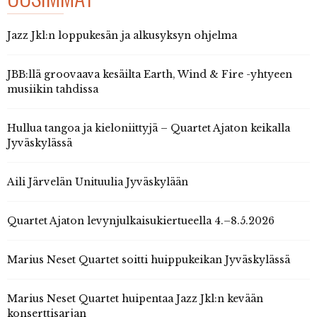
Jazz Jkl:n loppukesän ja alkusyksyn ohjelma
JBB:llä groovaava kesäilta Earth, Wind & Fire -yhtyeen
musiikin tahdissa
Hullua tangoa ja kieloniittyjä – Quartet Ajaton keikalla
Jyväskylässä
Aili Järvelän Unituulia Jyväskylään
Quartet Ajaton levynjulkaisukiertueella 4.–8.5.2026
Marius Neset Quartet soitti huippukeikan Jyväskylässä
Marius Neset Quartet huipentaa Jazz Jkl:n kevään
konserttisarjan