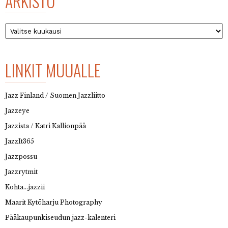
ARKISTO
Arkisto
LINKIT MUUALLE
Jazz Finland / Suomen Jazzliitto
Jazzeye
Jazzista / Katri Kallionpää
JazzIt365
Jazzpossu
Jazzrytmit
Kohta…jazzii
Maarit Kytöharju Photography
Pääkaupunkiseudun jazz-kalenteri