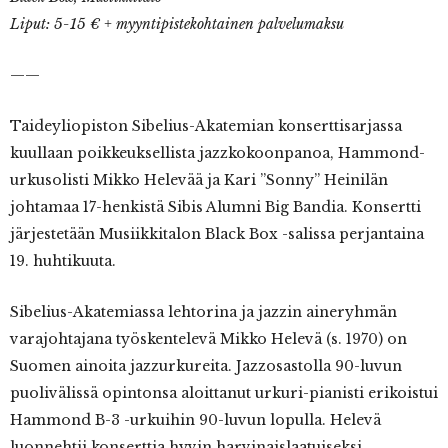
Liput: 5-15 € + myyntipistekohtainen palvelumaksu
——
Taideyliopiston Sibelius-Akatemian konserttisarjassa
kuullaan poikkeuksellista jazzkokoonpanoa, Hammond-
urkusolisti Mikko Helevää ja Kari ”Sonny” Heinilän
johtamaa 17-henkistä Sibis Alumni Big Bandia. Konsertti
järjestetään Musiikkitalon Black Box -salissa perjantaina
19. huhtikuuta.
Sibelius-Akatemiassa lehtorina ja jazzin aineryhmän
varajohtajana työskentelevä Mikko Helevä (s. 1970) on
Suomen ainoita jazzurkureita. Jazzosastolla 90-luvun
puolivälissä opintonsa aloittanut urkuri-pianisti erikoistui
Hammond B-3 -urkuihin 90-luvun lopulla. Helevä
luonnehtii konserttia hyvin harvinaislaatuiseksi