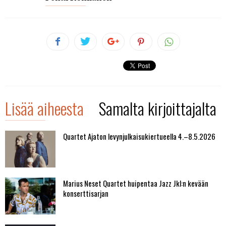
Lisää aiheesta
Samalta kirjoittajalta
Quartet Ajaton levynjulkaisukiertueella 4.–8.5.2026
Marius Neset Quartet huipentaa Jazz Jkl:n kevään
konserttisarjan