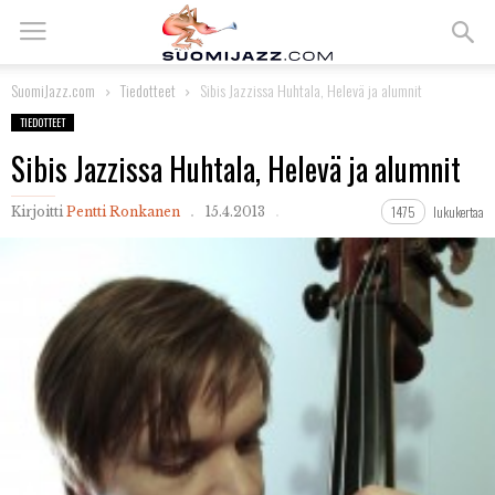
SuomiJazz.com
Tiedotteet
Sibis Jazzissa Huhtala, Helevä ja alumnit
TIEDOTTEET
Sibis Jazzissa Huhtala, Helevä ja alumnit
1475
lukukertaa
Kirjoitti
Pentti Ronkanen
15.4.2013