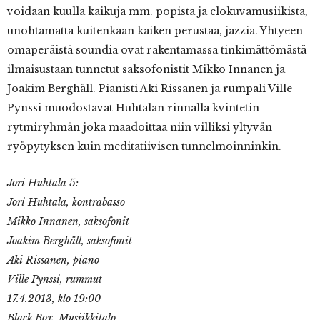
voidaan kuulla kaikuja mm. popista ja elokuvamusiikista,
unohtamatta kuitenkaan kaiken perustaa, jazzia. Yhtyeen
omaperäistä soundia ovat rakentamassa tinkimättömästä
ilmaisustaan tunnetut saksofonistit Mikko Innanen ja
Joakim Berghäll. Pianisti Aki Rissanen ja rumpali Ville
Pynssi muodostavat Huhtalan rinnalla kvintetin
rytmiryhmän joka maadoittaa niin villiksi yltyvän
ryöpytyksen kuin meditatiivisen tunnelmoinninkin.
Jori Huhtala 5:
Jori Huhtala, kontrabasso
Mikko Innanen, saksofonit
Joakim Berghäll, saksofonit
Aki Rissanen, piano
Ville Pynssi, rummut
17.4.2013, klo 19:00
Black Box, Musiikkitalo