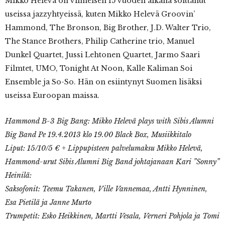
Mikko Helevä on viimeisen 15 vuoden aikana soittanut
useissa jazzyhtyeissä, kuten Mikko Helevä Groovin’
Hammond, The Bronson, Big Brother, J.D. Walter Trio,
The Stance Brothers, Philip Catherine trio, Manuel
Dunkel Quartet, Jussi Lehtonen Quartet, Jarmo Saari
Filmtet, UMO, Tonight At Noon, Kalle Kaliman Soi
Ensemble ja So-So. Hän on esiintynyt Suomen lisäksi
useissa Euroopan maissa.
Hammond B-3 Big Bang: Mikko Helevä plays with Sibis Alumni
Big Band Pe 19.4.2013 klo 19.00 Black Box, Musiikkitalo
Liput: 15/10/5 € + Lippupisteen palvelumaksu Mikko Helevä,
Hammond-urut Sibis Alumni Big Band johtajanaan Kari ”Sonny”
Heinilä:
Saksofonit: Teemu Takanen, Ville Vannemaa, Antti Hynninen,
Esa Pietilä ja Janne Murto
Trumpetit: Esko Heikkinen, Martti Vesala, Verneri Pohjola ja Tomi