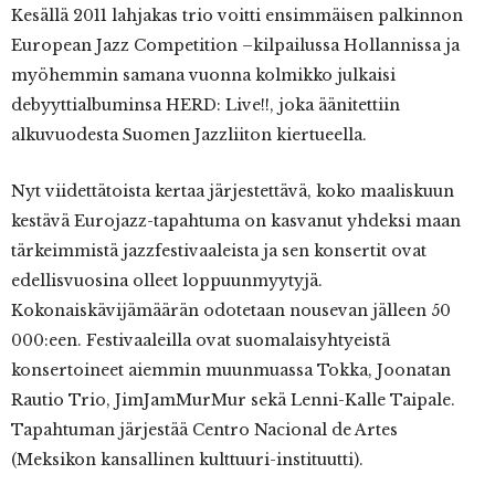
Kesällä 2011 lahjakas trio voitti ensimmäisen palkinnon
European Jazz Competition –kilpailussa Hollannissa ja
myöhemmin samana vuonna kolmikko julkaisi
debyyttialbuminsa HERD: Live!!, joka äänitettiin
alkuvuodesta Suomen Jazzliiton kiertueella.
Nyt viidettätoista kertaa järjestettävä, koko maaliskuun
kestävä Eurojazz-tapahtuma on kasvanut yhdeksi maan
tärkeimmistä jazzfestivaaleista ja sen konsertit ovat
edellisvuosina olleet loppuunmyytyjä.
Kokonaiskävijämäärän odotetaan nousevan jälleen 50
000:een. Festivaaleilla ovat suomalaisyhtyeistä
konsertoineet aiemmin muunmuassa Tokka, Joonatan
Rautio Trio, JimJamMurMur sekä Lenni-Kalle Taipale.
Tapahtuman järjestää Centro Nacional de Artes
(Meksikon kansallinen kulttuuri-instituutti).