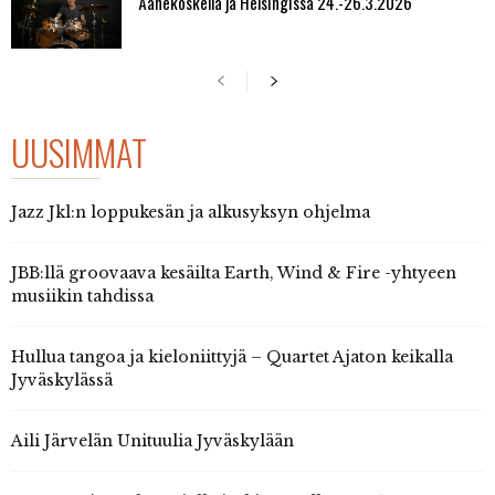
Äänekoskella ja Helsingissä 24.-26.3.2026
UUSIMMAT
Jazz Jkl:n loppukesän ja alkusyksyn ohjelma
JBB:llä groovaava kesäilta Earth, Wind & Fire -yhtyeen
musiikin tahdissa
Hullua tangoa ja kieloniittyjä – Quartet Ajaton keikalla
Jyväskylässä
Aili Järvelän Unituulia Jyväskylään