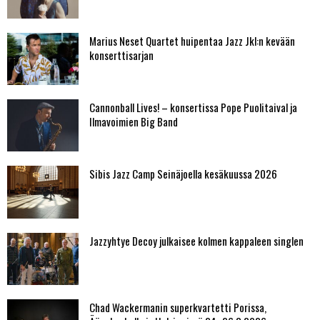
Marius Neset Quartet huipentaa Jazz Jkl:n kevään
konserttisarjan
Cannonball Lives! – konsertissa Pope Puolitaival ja
Ilmavoimien Big Band
Sibis Jazz Camp Seinäjoella kesäkuussa 2026
Jazzyhtye Decoy julkaisee kolmen kappaleen singlen
Chad Wackermanin superkvartetti Porissa,