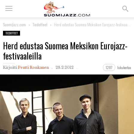
SuomiJazz.com
Tiedotteet
Herd edustaa Suomea Meksikon Eurojazz-festivaaleilla
TIEDOTTEET
Herd edustaa Suomea Meksikon Eurojazz-
festivaaleilla
1287
lukukertaa
Kirjoitti
Pentti Ronkanen
28.2.2012