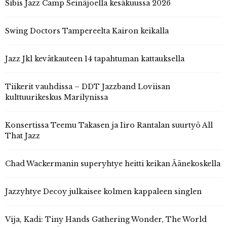
Sibis Jazz Camp Seinäjoella kesäkuussa 2026
Swing Doctors Tampereelta Kairon keikalla
Jazz Jkl kevätkauteen 14 tapahtuman kattauksella
Tiikerit vauhdissa – DDT Jazzband Loviisan
kulttuurikeskus Marilynissa
Konsertissa Teemu Takasen ja Iiro Rantalan suurtyö All
That Jazz
Chad Wackermanin superyhtye heitti keikan Äänekoskella
Jazzyhtye Decoy julkaisee kolmen kappaleen singlen
Vija, Kadi: Tiny Hands Gathering Wonder, The World