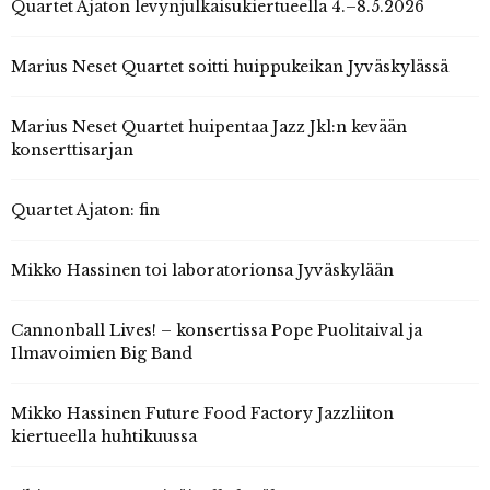
Quartet Ajaton levynjulkaisukiertueella 4.–8.5.2026
Marius Neset Quartet soitti huippukeikan Jyväskylässä
Marius Neset Quartet huipentaa Jazz Jkl:n kevään
konserttisarjan
Quartet Ajaton: fin
Mikko Hassinen toi laboratorionsa Jyväskylään
Cannonball Lives! – konsertissa Pope Puolitaival ja
Ilmavoimien Big Band
Mikko Hassinen Future Food Factory Jazzliiton
kiertueella huhtikuussa