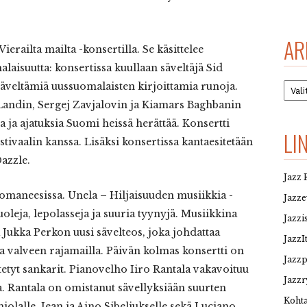
AR
ierailta mailta -konsertilla. Se käsittelee
laisuutta: konsertissa kuullaan säveltäjä Sid
Arkis
äveltämiä uussuomalaisten kirjoittamia runoja.
andin, Sergej Zavjalovin ja Kiamars Baghbanin
ia ja ajatuksia Suomi heissä herättää. Konsertti
LI
tivaalin kanssa. Lisäksi konsertissa kantaesitetään
Dazzle.
Jazz 
maneesissa. Unela – Hiljaisuuden musiikkia -
Jazz
uoleja, lepolasseja ja suuria tyynyjä. Musiikkina
Jazzi
Jukka Perkon uusi sävelteos, joka johdattaa
JazzI
a valveen rajamailla. Päivän kolmas konsertti on
Jazz
tyt sankarit. Pianovelho Iiro Rantala vakavoituu
Jazzr
. Rantala on omistanut sävellyksiään suurten
Kohta
jolalle, Jean ja Aino Sibeliukselle sekä Luciano