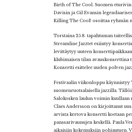
Birth of The Cool. Suomen eturivin 
Davisin ja Gil Evansin legendaarise
Killing The Cool! osoittaa ryhmän 
Torstaina 25.8. tapahtuman taiteelli
Streamline Jazztet esiintyy konsertis
levittäytyy uuteen konserttipaikkaan
klubimaisen tilan avauskonserttina t
Konsertti esittelee uuden polven ja
Festivaalin viikonloppu käynnistyy 
suomenruotsalaisella jazzilla. Täl
Salokosken laulun voimin kuullaan 
Claes Andersson on kirjoittanut uusi
arvista kertova konsertti koetaan 
panssarivaunujen keskellä. Paula Vesa
aikaisiin kokemuksiin pohjautuen. Vi