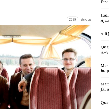
Fire
Hull
2329
lukukertaa
Ajat
Aili
Quar
4.–8
Mari
huip
Mari
Jkl:
Quar