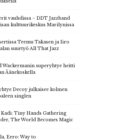
auksella
erit vauhdissa – DDT Jazzband
isan kulttuurikeskus Marilynissa
ertissa Teemu Takasen ja Iiro
alan suurtyö All That Jazz
 Wackermanin superyhtye heitti
an Äänekoskella
yhtye Decoy julkaisee kolmen
aleen singlen
, Kadi: Tiny Hands Gathering
der, The World Becomes Magic
la, Eero: Way to