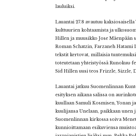
lauluiksi.
Lauantai 27.8 avautuu kaksiosaisella V
kulttuurien kohtaamista ja ulkosuoma
Hillen ja muusikko Jose Mäenpään s
Roman Schatzin, Farzaneh Hatami L
tekstit kertovat, millaisia tuntemuks
toteutetaan yhteistyössä Runokuu-fes
Sid Hillen uusi teos Frizzle, Sizzle, 
Lauantai jatkuu Suomenlinnan Kunto
esityksen aikana salissa on aurinkot
kuullaan Samuli Kosmisen, Yonan ja 
kuulijansa Unelaan, paikkaan unen j
Suomenlinnan kirkossa soiva Menete
kunnioittamaan esikuviensa muistoa
jazzpianistien lisäksi mm. Pekka Poh