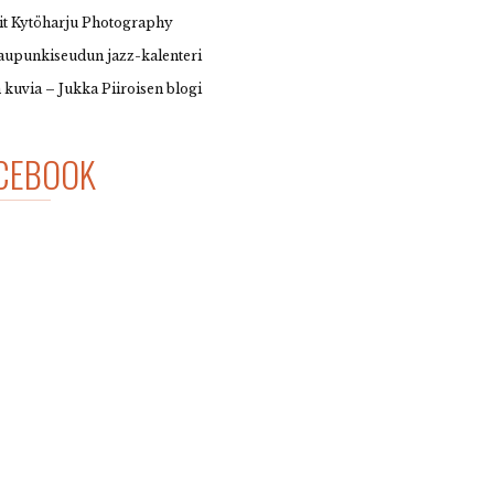
it Kytöharju Photography
upunkiseudun jazz-kalenteri
 kuvia – Jukka Piiroisen blogi
CEBOOK