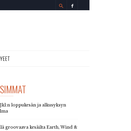
TYEET
SIMMAT
 Jkl:n loppukesän ja alkusyksyn
elma
llä groovaava kesäilta Earth, Wind &