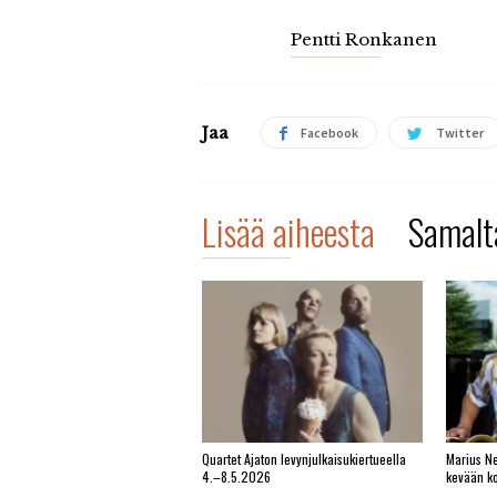
Pentti Ronkanen
Jaa
Facebook
Twitter
Lisää aiheesta
Samalta
Quartet Ajaton levynjulkaisukiertueella
Marius Ne
4.–8.5.2026
kevään ko