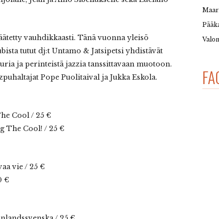
Maar
Pääka
ätetty vauhdikkaasti. Tänä vuonna yleisö
Valon
ista tutut dj:t Untamo & Jatsipetsi yhdistävät
uria ja perinteistä jazzia tanssittavaan muotoon.
FA
puhaltajat Pope Puolitaival ja Jukka Eskola.
The Cool / 25 €
ng The Cool! / 25 €
vaa vie / 25 €
0 €
finlandssvenska / 25 €