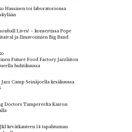
o Hassinen toi laboratorionsa
skylään
onball Lives! – konsertissa Pope
itaival ja Ilmavoimien Big Band
ko
inen Future Food Factory Jazzliiton
tueella huhtikuussa
s Jazz Camp Seinäjoella kesäkuussa
6
g Doctors Tampereelta Kairon
alla
 Jkl kevätkauteen 14 tapahtuman