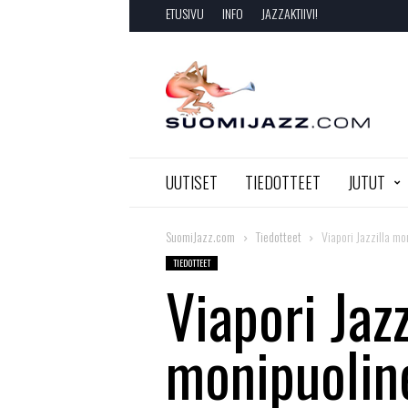
ETUSIVU
INFO
JAZZAKTIIVI!
SuomiJazz.com
UUTISET
TIEDOTTEET
JUTUT
SuomiJazz.com
Tiedotteet
Viapori Jazzilla m
TIEDOTTEET
Viapori Jazz
monipuolin