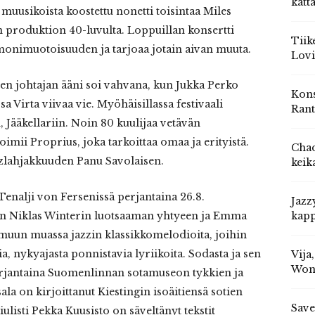
katt
muusikoista koostettu nonetti toisintaa Miles
n produktion 40-luvulta. Loppuillan konsertti
Tiik
monimuotoisuuden ja tarjoaa jotain aivan muuta.
Lovi
sen johtajan ääni soi vahvana, kun Jukka Perko
Kons
sa Virta viivaa vie. Myöhäisillassa festivaali
Rant
, Jääkellariin. Noin 80 kuulijaa vetävän
oimii Proprius, joka tarkoittaa omaa ja erityistä.
Chad
zzlahjakkuuden Panu Savolaisen.
keik
Tenalji von Fersenissä perjantaina 26.8.
Jazz
löin Niklas Winterin luotsaaman yhtyeen ja Emma
kapp
muun muassa jazzin klassikkomelodioita, joihin
a, nykyajasta ponnistavia lyriikoita. Sodasta ja sen
Vija
Won
perjantaina Suomenlinnan sotamuseon tykkien ja
la on kirjoittanut Kiestingin isoäitiensä sotien
Save
ulisti Pekka Kuusisto on säveltänyt tekstit