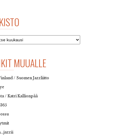
KISTO
to
NKIT MUUALLE
Finland / Suomen Jazzliitto
eye
sta / Katri Kallionpää
t365
possu
ytmit
…jazzii