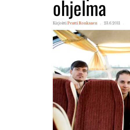
ohjelma
Kirjoitti
Pentti Ronkanen
23.6.2011