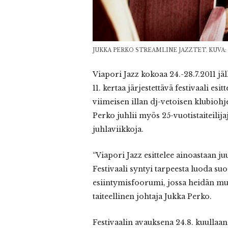
JUKKA PERKO STREAMLINE JAZZTET. KUVA:
Viapori
Jazz kokoaa 24.-28.7.2011 
11. kertaa järjestettävä festivaali es
viimeisen illan dj-vetoisen klubioh
Perko juhlii myös 25-vuotistaiteilija
juhlaviikkoja.
“Viapori Jazz esittelee ainoastaan ju
Festivaali syntyi tarpeesta luoda su
esiintymisfoorumi, jossa heidän mus
taiteellinen johtaja Jukka Perko.
Festivaalin avauksena 24.8. kuullaa