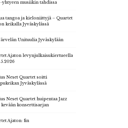
 -yhtyeen musiikin tahdissa
ua tangoa ja kieloniittyjä – Quartet
on keikalla Jyväskylässä
 Järvelän Unituulia Jyväskylään
tet Ajaton levynjulkaisukiertueella
.5.2026
us Neset Quartet soitti
pukeikan Jyväskylässä
us Neset Quartet huipentaa Jazz
n kevään konserttisarjan
tet Ajaton: fin