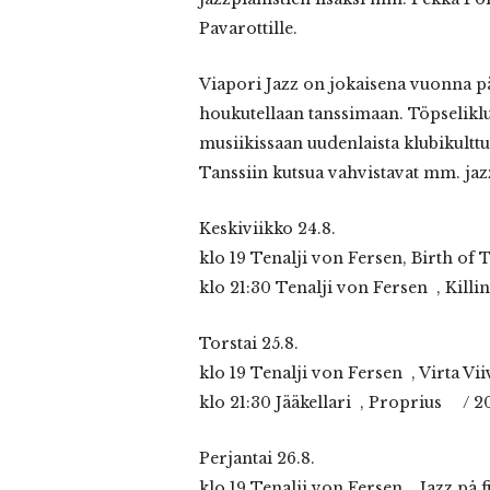
Pavarottille.
Viapori Jazz on jokaisena vuonna pä
houkutellaan tanssimaan. Töpseliklub
musiikissaan uudenlaista klubikulttu
Tanssiin kutsua vahvistavat mm. jazz
Keskiviikko 24.8.
klo 19 Tenalji von Fersen, Birth of 
klo 21:30 Tenalji von Fersen , Killi
Torstai 25.8.
klo 19 Tenalji von Fersen , Virta Vii
klo 21:30 Jääkellari , Proprius / 2
Perjantai 26.8.
klo 19 Tenalji von Fersen , Jazz på 