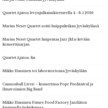
Quartet Ajaton levynjulkaisukiertueella 4.–8.5.2026
Marius Neset Quartet soitti huippukeikan Jyväskylässä
Marius Neset Quartet huipentaa Jazz Jkl:n kevään
konserttisarjan
Quartet Ajaton: fin
Mikko Hassinen toi laboratorionsa Jyväskylään
Cannonball Lives! – konsertissa Pope Puolitaival ja
Ilmavoimien Big Band
Mikko Hassinen Future Food Factory Jazzliiton
kiertueella huhtikuussa