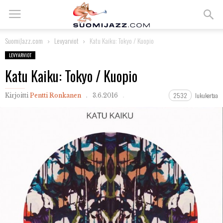
SuomiJazz.com
Levyarviot
Katu Kaiku: Tokyo / Kuopio
LEVYARVIOT
Katu Kaiku: Tokyo / Kuopio
2532
lukukertaa
Kirjoitti
Pentti Ronkanen
3.6.2016