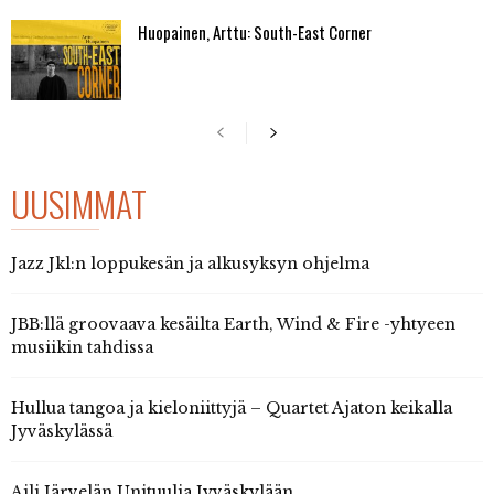
Huopainen, Arttu: South-East Corner
UUSIMMAT
Jazz Jkl:n loppukesän ja alkusyksyn ohjelma
JBB:llä groovaava kesäilta Earth, Wind & Fire -yhtyeen
musiikin tahdissa
Hullua tangoa ja kieloniittyjä – Quartet Ajaton keikalla
Jyväskylässä
Aili Järvelän Unituulia Jyväskylään