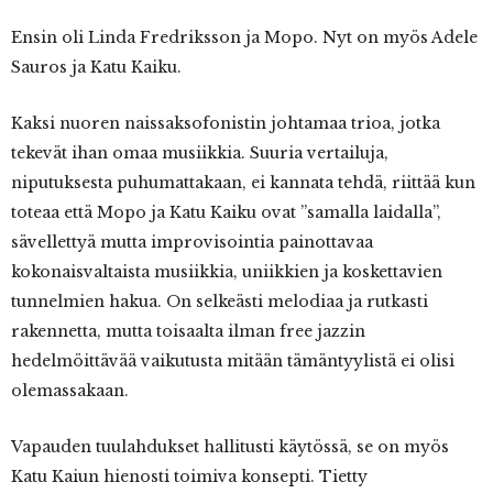
Ensin oli Linda Fredriksson ja Mopo. Nyt on myös Adele
Sauros ja Katu Kaiku.
Kaksi nuoren naissaksofonistin johtamaa trioa, jotka
tekevät ihan omaa musiikkia. Suuria vertailuja,
niputuksesta puhumattakaan, ei kannata tehdä, riittää kun
toteaa että Mopo ja Katu Kaiku ovat ”samalla laidalla”,
sävellettyä mutta improvisointia painottavaa
kokonaisvaltaista musiikkia, uniikkien ja koskettavien
tunnelmien hakua. On selkeästi melodiaa ja rutkasti
rakennetta, mutta toisaalta ilman free jazzin
hedelmöittävää vaikutusta mitään tämäntyylistä ei olisi
olemassakaan.
Vapauden tuulahdukset hallitusti käytössä, se on myös
Katu Kaiun hienosti toimiva konsepti. Tietty