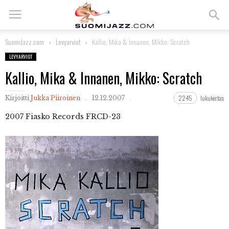
SuomiJazz.com
Levyarviot
Kallio, Mika & Innanen, Mikko: Scratch
LEVYARVIOT
Kallio, Mika & Innanen, Mikko: Scratch
2245
lukukertaa
Kirjoitti
Jukka Piiroinen
12.12.2007
2007 Fiasko Records FRCD-23