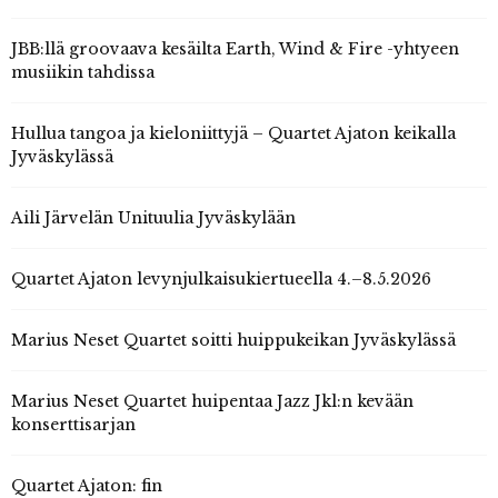
JBB:llä groovaava kesäilta Earth, Wind & Fire -yhtyeen
musiikin tahdissa
Hullua tangoa ja kieloniittyjä – Quartet Ajaton keikalla
Jyväskylässä
Aili Järvelän Unituulia Jyväskylään
Quartet Ajaton levynjulkaisukiertueella 4.–8.5.2026
Marius Neset Quartet soitti huippukeikan Jyväskylässä
Marius Neset Quartet huipentaa Jazz Jkl:n kevään
konserttisarjan
Quartet Ajaton: fin