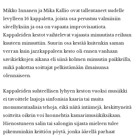
Mikko Innanen ja Mika Kallio ovat tallentaneet uudelle
levylleen 16 kappaletta, joista osa perustuu valmiisiin
sävellyksiin ja osa on vapaata improvisaatiota.
Kappaleiden kestot vaihtelevat vajaasta minuutista reiluun
kuuteen minuuttiin. Suurin osa kestää kuitenkin saman
verran kuin jazzkappaleen kesto oli ennen vanhaan
savikiekkojen aikana eli siinä kolmen minuutin paikkeilla,
mikä pakottaa soittajat pelkistämään ilmaisunsa
olennaiseen.
Kappaleiden suhteellisen lyhyen keston vuoksi musiikki
ei tavoittele laajoja sinfonisia kaaria tai muita
monumentaalisia tehoja, eikä näitä intiimejä, keskittyneitä
soitteita oikein voi luonnehtia kamarimusiikiksikaan.
Hienostuneen salin tai salongin sijasta mieleen tulee
pikemminkin keittiön pöytä, jonka äärellä parhaat