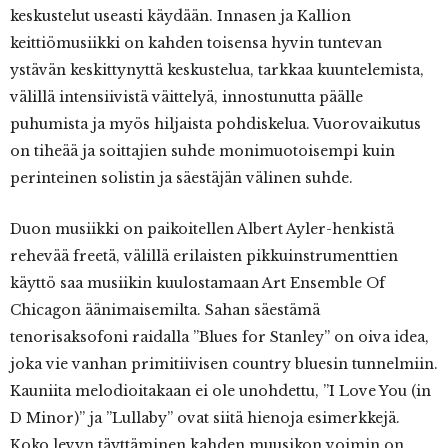
keskustelut useasti käydään. Innasen ja Kallion
keittiömusiikki on kahden toisensa hyvin tuntevan
ystävän keskittynyttä keskustelua, tarkkaa kuuntelemista,
välillä intensiivistä väittelyä, innostunutta päälle
puhumista ja myös hiljaista pohdiskelua. Vuorovaikutus
on tiheää ja soittajien suhde monimuotoisempi kuin
perinteinen solistin ja säestäjän välinen suhde.
Duon musiikki on paikoitellen Albert Ayler-henkistä
rehevää freetä, välillä erilaisten pikkuinstrumenttien
käyttö saa musiikin kuulostamaan Art Ensemble Of
Chicagon äänimaisemilta. Sahan säestämä
tenorisaksofoni raidalla ”Blues for Stanley” on oiva idea,
joka vie vanhan primitiivisen country bluesin tunnelmiin.
Kauniita melodioitakaan ei ole unohdettu, ”I Love You (in
D Minor)” ja ”Lullaby” ovat siitä hienoja esimerkkejä.
Koko levyn täyttäminen kahden muusikon voimin on