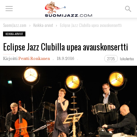
SuomiJazz.com
Keikka-arviot
Eclipse Jazz Clubilla upea avauskonsertti
KEIKKA-ARVIOT
Eclipse Jazz Clubilla upea avauskonsertti
2735
lukukertaa
Kirjoitti
Pentti Ronkanen
18.9.2016