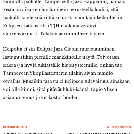
kunnolla paikalle. Tampereella Jazz Happening hämää.
Festarin aikaisen hurlumhein perusteella luulisi, että
paikallista yleisöä riittäisi tuosta vain klubikeikoillekin.
Eclipsen kattaus olisi TJH:n aikana vetänyt
vuorenvarmasti Telakan äärimmilleen täyteen.
Helpolta ei siis Eclipse Jazz Clubin murtautuminen
laatumusiikin pienille markkinoille näytä. Toivotaan
sitkoa (ja hyviä tukia) tälle klubisysteemille, onhan tuo
Tampereen Yliopilasteatterin tilakin aivan mainio
oivallus. Musiikin tasosta ei Eclipsen tulevaisuus ainakaan
voi olla kiinni, siitä pitävät klubi-isäntä Tapio Ylisen
asiantuntemus ja verkostot huolen.
EDELLINEN ARTIKKELI
SEURAAVA ARTIKKELI