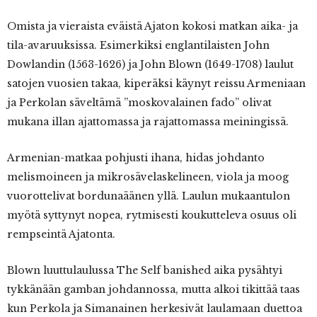
Omista ja vieraista eväistä Ajaton kokosi matkan aika- ja
tila-avaruuksissa. Esimerkiksi englantilaisten John
Dowlandin (1563-1626) ja John Blown (1649-1708) laulut
satojen vuosien takaa, kiperäksi käynyt reissu Armeniaan
ja Perkolan säveltämä ”moskovalainen fado” olivat
mukana illan ajattomassa ja rajattomassa meiningissä.
Armenian-matkaa pohjusti ihana, hidas johdanto
melismoineen ja mikrosävelaskelineen, viola ja moog
vuorottelivat bordunaäänen yllä. Laulun mukaantulon
myötä syttynyt nopea, rytmisesti koukutteleva osuus oli
rempseintä Ajatonta.
Blown luuttulaulussa The Self banished aika pysähtyi
tykkänään gamban johdannossa, mutta alkoi tikittää taas
kun Perkola ja Simanainen herkesivät laulamaan duettoa