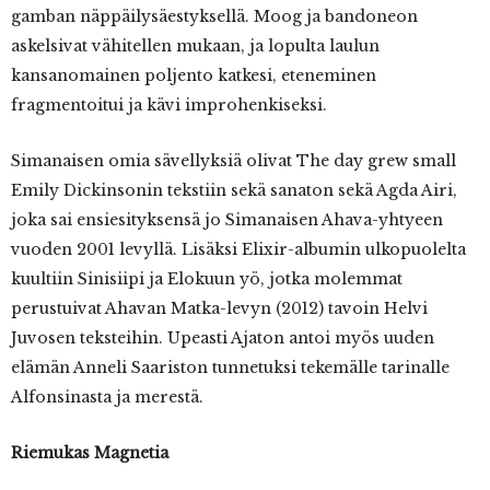
gamban näppäilysäestyksellä. Moog ja bandoneon
askelsivat vähitellen mukaan, ja lopulta laulun
kansanomainen poljento katkesi, eteneminen
fragmentoitui ja kävi improhenkiseksi.
Simanaisen omia sävellyksiä olivat The day grew small
Emily Dickinsonin tekstiin sekä sanaton sekä Agda Airi,
joka sai ensiesityksensä jo Simanaisen Ahava-yhtyeen
vuoden 2001 levyllä. Lisäksi Elixir-albumin ulkopuolelta
kuultiin Sinisiipi ja Elokuun yö, jotka molemmat
perustuivat Ahavan Matka-levyn (2012) tavoin Helvi
Juvosen teksteihin. Upeasti Ajaton antoi myös uuden
elämän Anneli Saariston tunnetuksi tekemälle tarinalle
Alfonsinasta ja merestä.
Riemukas Magnetia