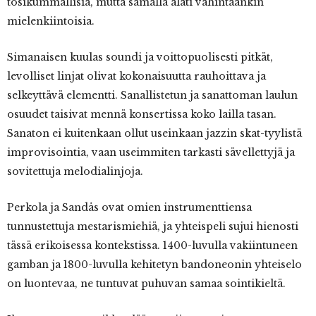
tosikummallisia, mutta samalla alati vähintäänkin
mielenkiintoisia.
Simanaisen kuulas soundi ja voittopuolisesti pitkät,
levolliset linjat olivat kokonaisuutta rauhoittava ja
selkeyttävä elementti. Sanallistetun ja sanattoman laulun
osuudet taisivat mennä konsertissa koko lailla tasan.
Sanaton ei kuitenkaan ollut useinkaan jazzin skat-tyylistä
improvisointia, vaan useimmiten tarkasti sävellettyjä ja
sovitettuja melodialinjoja.
Perkola ja Sandås ovat omien instrumenttiensa
tunnustettuja mestarismiehiä, ja yhteispeli sujui hienosti
tässä erikoisessa kontekstissa. 1400-luvulla vakiintuneen
gamban ja 1800-luvulla kehitetyn bandoneonin yhteiselo
on luontevaa, ne tuntuvat puhuvan samaa sointikieltä.