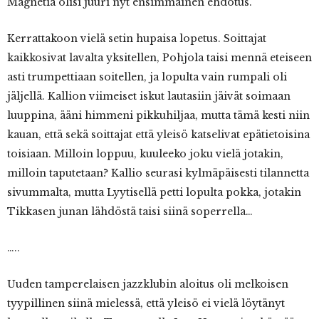
Magnetia olisi juuri nyt ensimmäinen ehdotus.
Kerrattakoon vielä setin hupaisa lopetus. Soittajat
kaikkosivat lavalta yksitellen, Pohjola taisi mennä eteiseen
asti trumpettiaan soitellen, ja lopulta vain rumpali oli
jäljellä. Kallion viimeiset iskut lautasiin jäivät soimaan
luuppina, ääni himmeni pikkuhiljaa, mutta tämä kesti niin
kauan, että sekä soittajat että yleisö katselivat epätietoisina
toisiaan. Milloin loppuu, kuuleeko joku vielä jotakin,
milloin taputetaan? Kallio seurasi kylmäpäisesti tilannetta
sivummalta, mutta Lyytisellä petti lopulta pokka, jotakin
Tikkasen junan lähdöstä taisi siinä soperrella…
…..
Uuden tamperelaisen jazzklubin aloitus oli melkoisen
tyypillinen siinä mielessä, että yleisö ei vielä löytänyt