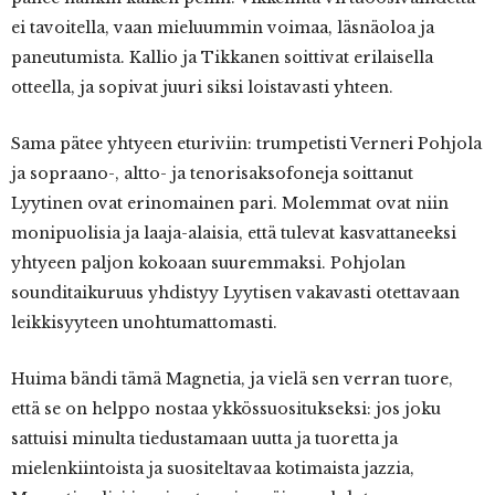
ei tavoitella, vaan mieluummin voimaa, läsnäoloa ja
paneutumista. Kallio ja Tikkanen soittivat erilaisella
otteella, ja sopivat juuri siksi loistavasti yhteen.
Sama pätee yhtyeen eturiviin: trumpetisti Verneri Pohjola
ja sopraano-, altto- ja tenorisaksofoneja soittanut
Lyytinen ovat erinomainen pari. Molemmat ovat niin
monipuolisia ja laaja-alaisia, että tulevat kasvattaneeksi
yhtyeen paljon kokoaan suuremmaksi. Pohjolan
sounditaikuruus yhdistyy Lyytisen vakavasti otettavaan
leikkisyyteen unohtumattomasti.
Huima bändi tämä Magnetia, ja vielä sen verran tuore,
että se on helppo nostaa ykkössuositukseksi: jos joku
sattuisi minulta tiedustamaan uutta ja tuoretta ja
mielenkiintoista ja suositeltavaa kotimaista jazzia,