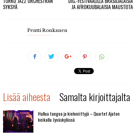
TURKU JAZZ ORCHESTRAN
DIG.-FESTIVAALILLA BRASILIALAISIA
SYKSYÄ
JA AFROKUUBALAISIA MAUSTEITA
Pentti Ronkanen
Lisää aiheesta
Samalta kirjoittajalta
Hullua tangoa ja kieloniittyjä – Quartet Ajaton
keikalla Jyväskylässä