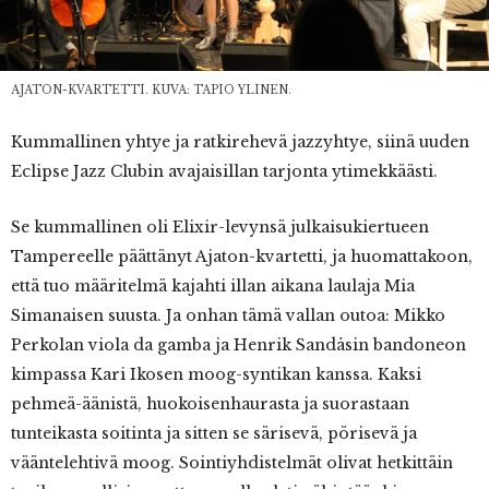
AJATON-KVARTETTI. KUVA: TAPIO YLINEN.
Kummallinen yhtye ja ratkirehevä jazzyhtye, siinä uuden
Eclipse Jazz Clubin avajaisillan tarjonta ytimekkäästi.
Se kummallinen oli Elixir-levynsä julkaisukiertueen
Tampereelle päättänyt Ajaton-kvartetti, ja huomattakoon,
että tuo määritelmä kajahti illan aikana laulaja Mia
Simanaisen suusta. Ja onhan tämä vallan outoa: Mikko
Perkolan viola da gamba ja Henrik Sandåsin bandoneon
kimpassa Kari Ikosen moog-syntikan kanssa. Kaksi
pehmeä-äänistä, huokoisenhaurasta ja suorastaan
tunteikasta soitinta ja sitten se särisevä, pörisevä ja
vääntelehtivä moog. Sointiyhdistelmät olivat hetkittäin