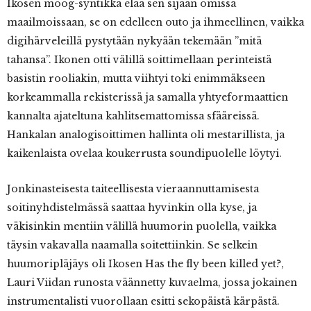
Ikosen moog-syntikka elää sen sijaan omissa
maailmoissaan, se on edelleen outo ja ihmeellinen, vaikka
digihärveleillä pystytään nykyään tekemään ”mitä
tahansa”. Ikonen otti välillä soittimellaan perinteistä
basistin rooliakin, mutta viihtyi toki enimmäkseen
korkeammalla rekisterissä ja samalla yhtyeformaattien
kannalta ajateltuna kahlitsemattomissa sfääreissä.
Hankalan analogisoittimen hallinta oli mestarillista, ja
kaikenlaista ovelaa koukerrusta soundipuolelle löytyi.
Jonkinasteisesta taiteellisesta vieraannuttamisesta
soitinyhdistelmässä saattaa hyvinkin olla kyse, ja
väkisinkin mentiin välillä huumorin puolella, vaikka
täysin vakavalla naamalla soitettiinkin. Se selkein
huumoripläjäys oli Ikosen Has the fly been killed yet?,
Lauri Viidan runosta väännetty kuvaelma, jossa jokainen
instrumentalisti vuorollaan esitti sekopäistä kärpästä.