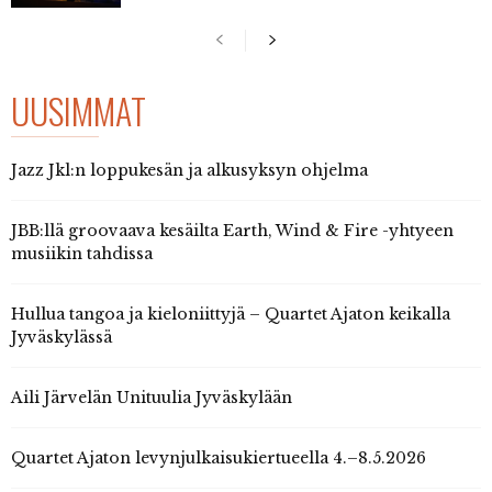
UUSIMMAT
Jazz Jkl:n loppukesän ja alkusyksyn ohjelma
JBB:llä groovaava kesäilta Earth, Wind & Fire -yhtyeen
musiikin tahdissa
Hullua tangoa ja kieloniittyjä – Quartet Ajaton keikalla
Jyväskylässä
Aili Järvelän Unituulia Jyväskylään
Quartet Ajaton levynjulkaisukiertueella 4.–8.5.2026