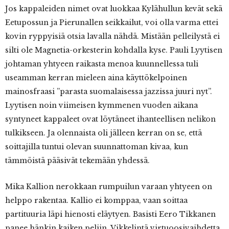
Jos kappaleiden nimet ovat luokkaa Kylähullun kevät sekä
Eetupossun ja Pierunallen seikkailut, voi olla varma ettei
kovin ryppyisiä otsia lavalla nähdä. Mistään pelleilystä ei
silti ole Magnetia-orkesterin kohdalla kyse. Pauli Lyytisen
johtaman yhtyeen raikasta menoa kuunnellessa tuli
useamman kerran mieleen aina käyttökelpoinen
mainosfraasi ”parasta suomalaisessa jazzissa juuri nyt”.
Lyytisen noin viimeisen kymmenen vuoden aikana
syntyneet kappaleet ovat löytäneet ihanteellisen nelikon
tulkikseen. Ja olennaista oli jälleen kerran on se, että
soittajilla tuntui olevan suunnattoman kivaa, kun
tämmöistä pääsivät tekemään yhdessä.
Mika Kallion nerokkaan rumpuilun varaan yhtyeen on
helppo rakentaa. Kallio ei komppaa, vaan soittaa
partituuria läpi hienosti eläytyen. Basisti Eero Tikkanen
panee hänkin kaiken peliin. Vikkelintä virtuoosivaihdetta