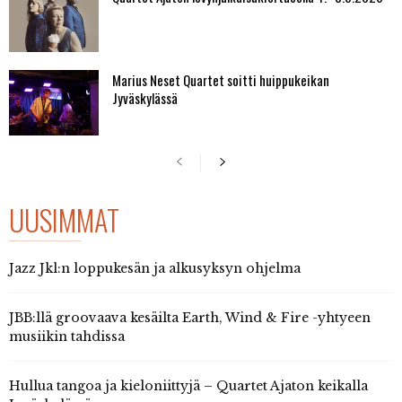
Marius Neset Quartet soitti huippukeikan
Jyväskylässä
UUSIMMAT
Jazz Jkl:n loppukesän ja alkusyksyn ohjelma
JBB:llä groovaava kesäilta Earth, Wind & Fire -yhtyeen
musiikin tahdissa
Hullua tangoa ja kieloniittyjä – Quartet Ajaton keikalla