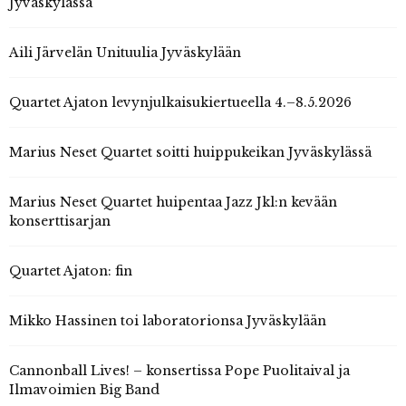
Jyväskylässä
Aili Järvelän Unituulia Jyväskylään
Quartet Ajaton levynjulkaisukiertueella 4.–8.5.2026
Marius Neset Quartet soitti huippukeikan Jyväskylässä
Marius Neset Quartet huipentaa Jazz Jkl:n kevään
konserttisarjan
Quartet Ajaton: fin
Mikko Hassinen toi laboratorionsa Jyväskylään
Cannonball Lives! – konsertissa Pope Puolitaival ja
Ilmavoimien Big Band