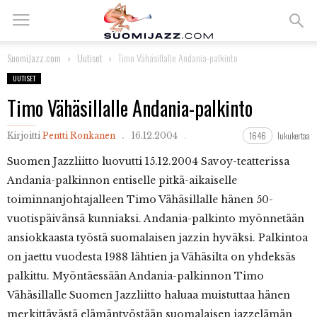
SuomiJazz.com
Uutiset
Timo Vähäsillalle Andania-palkinto
UUTISET
Timo Vähäsillalle Andania-palkinto
1646
lukukertaa
Kirjoitti
Pentti Ronkanen
16.12.2004
Suomen
Jazzliitto luovutti 15.12.2004 Savoy-teatterissa
Andania-palkinnon entiselle pitkä-aikaiselle
toiminnanjohtajalleen Timo Vähäsillalle hänen 50-
vuotispäivänsä kunniaksi. Andania-palkinto myönnetään
ansiokkaasta työstä suomalaisen jazzin hyväksi. Palkintoa
on jaettu vuodesta 1988 lähtien ja Vähäsilta on yhdeksäs
palkittu. Myöntäessään Andania-palkinnon Timo
Vähäsillalle Suomen Jazzliitto haluaa muistuttaa hänen
merkittävästä elämäntyöstään suomalaisen jazzelämän