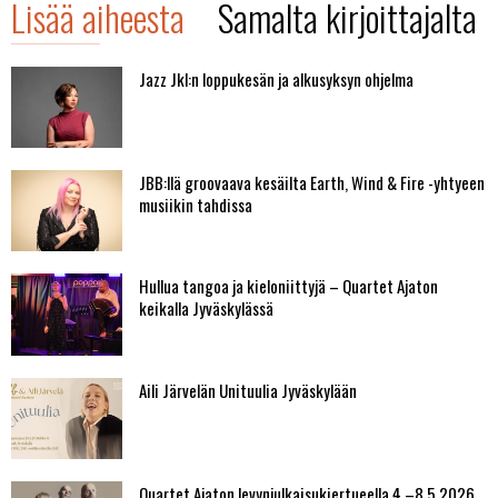
Lisää aiheesta
Samalta kirjoittajalta
Jazz Jkl:n loppukesän ja alkusyksyn ohjelma
JBB:llä groovaava kesäilta Earth, Wind & Fire -yhtyeen
musiikin tahdissa
Hullua tangoa ja kieloniittyjä – Quartet Ajaton
keikalla Jyväskylässä
Aili Järvelän Unituulia Jyväskylään
Quartet Ajaton levynjulkaisukiertueella 4.–8.5.2026