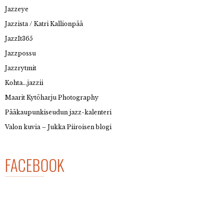
Jazzeye
Jazzista / Katri Kallionpää
JazzIt365
Jazzpossu
Jazzrytmit
Kohta…jazzii
Maarit Kytöharju Photography
Pääkaupunkiseudun jazz-kalenteri
Valon kuvia – Jukka Piiroisen blogi
FACEBOOK