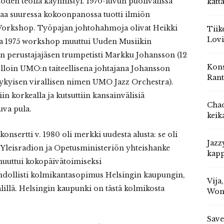
den teolla käynnistyi. 1970-luvun puolivälissä
katt
taa suuressa kokoonpanossa tuotti ilmiön
Workshop. Työpajan johtohahmoja olivat Heikki
Tiik
Lovi
na 1975 workshop muuttui Uuden Musiikin
rin perustajajäsen trumpetisti Markku Johansson (12
Kons
loin UMO:n taiteellisena johtajana Johansson
Rant
nykyisen virallisen nimen UMO Jazz Orchestra).
iin korkealla ja kutsuttiin kansainvälisiä
Chad
kuva pula.
keik
nsertti v. 1980 oli merkki uudesta alusta: se oli
Jazz
Yleisradion ja Opetusministeriön yhteishanke
kapp
uttui kokopäivätoimiseksi
hdollisti kolmikantasopimus Helsingin kaupungin,
Vija
lillä. Helsingin kaupunki on tästä kolmikosta
Won
Save