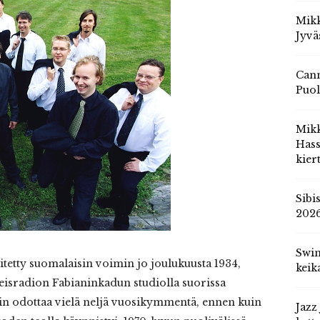
Mikk
Jyvä
Cann
Puol
Mik
Hass
kier
Sibi
202
Swin
itetty suomalaisin voimin jo joulukuusta 1934,
keik
Yleisradion Fabianinkadun studiolla suorissa
kin odottaa vielä neljä vuosikymmentä, ennen kuin
Jazz