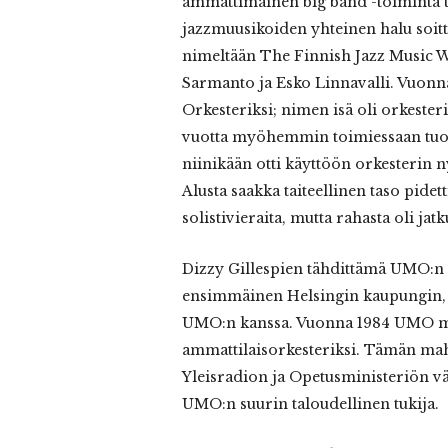
ammattimainen big band -toiminta to
jazzmuusikoiden yhteinen halu soit
nimeltään The Finnish Jazz Music 
Sarmanto ja Esko Linnavalli. Vuon
Orkesteriksi; nimen isä oli orkeste
vuotta myöhemmin toimiessaan tuol
niinikään otti käyttöön orkesterin 
Alusta saakka taiteellinen taso pidett
solistivieraita, mutta rahasta oli jat
Dizzy Gillespien tähdittämä UMO:n ko
ensimmäinen Helsingin kaupungin, 
UMO:n kanssa. Vuonna 1984 UMO mu
ammattilaisorkesteriksi. Tämän ma
Yleisradion ja Opetusministeriön vä
UMO:n suurin taloudellinen tukija.