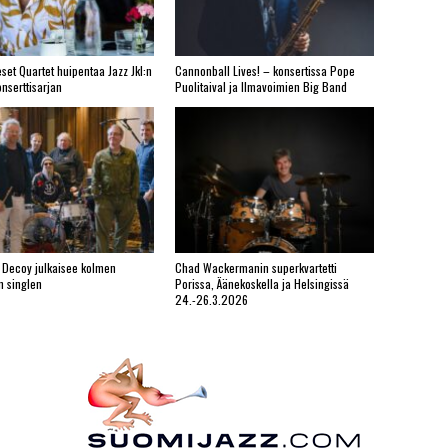
set Quartet huipentaa Jazz Jkl:n
Cannonball Lives! – konsertissa Pope
nserttisarjan
Puolitaival ja Ilmavoimien Big Band
 Decoy julkaisee kolmen
Chad Wackermanin superkvartetti
n singlen
Porissa, Äänekoskella ja Helsingissä
24.-26.3.2026