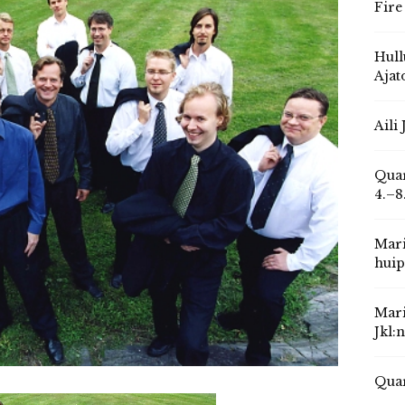
Fire
Hull
Ajat
Aili
Quar
4.–8
Mari
huip
Mari
Jkl:
Quar