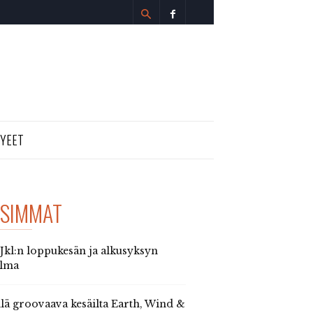
TYEET
SIMMAT
 Jkl:n loppukesän ja alkusyksyn
elma
llä groovaava kesäilta Earth, Wind &