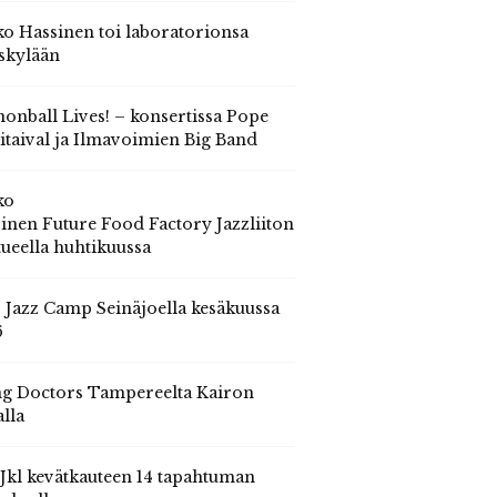
o Hassinen toi laboratorionsa
skylään
onball Lives! – konsertissa Pope
itaival ja Ilmavoimien Big Band
ko
inen Future Food Factory Jazzliiton
tueella huhtikuussa
s Jazz Camp Seinäjoella kesäkuussa
6
g Doctors Tampereelta Kairon
alla
 Jkl kevätkauteen 14 tapahtuman