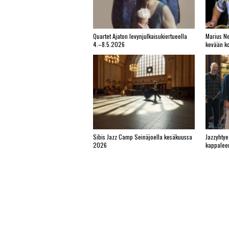
Quartet Ajaton levynjulkaisukiertueella
Marius Ne
4.–8.5.2026
kevään ko
Sibis Jazz Camp Seinäjoella kesäkuussa
Jazzyhtye
2026
kappalee