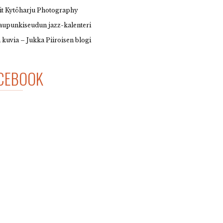
it Kytöharju Photography
upunkiseudun jazz-kalenteri
 kuvia – Jukka Piiroisen blogi
CEBOOK