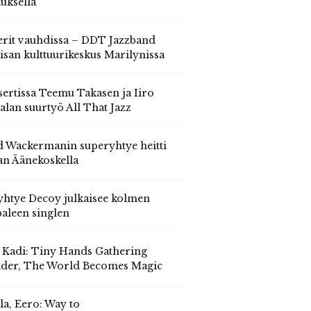
auksella
erit vauhdissa – DDT Jazzband
isan kulttuurikeskus Marilynissa
ertissa Teemu Takasen ja Iiro
alan suurtyö All That Jazz
 Wackermanin superyhtye heitti
an Äänekoskella
yhtye Decoy julkaisee kolmen
aleen singlen
, Kadi: Tiny Hands Gathering
der, The World Becomes Magic
la, Eero: Way to