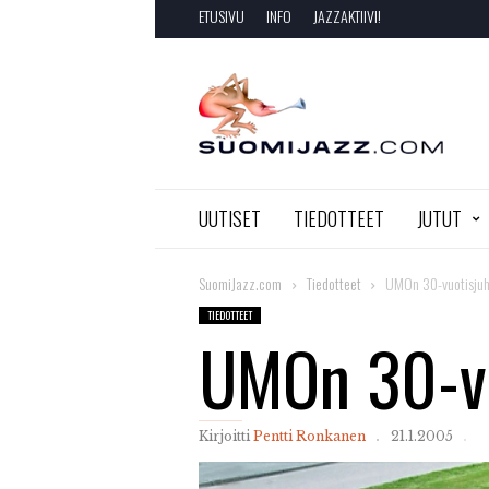
ETUSIVU
INFO
JAZZAKTIIVI!
SuomiJazz.com
UUTISET
TIEDOTTEET
JUTUT
SuomiJazz.com
Tiedotteet
UMOn 30-vuotisjuh
TIEDOTTEET
UMOn 30-vu
Kirjoitti
Pentti Ronkanen
21.1.2005