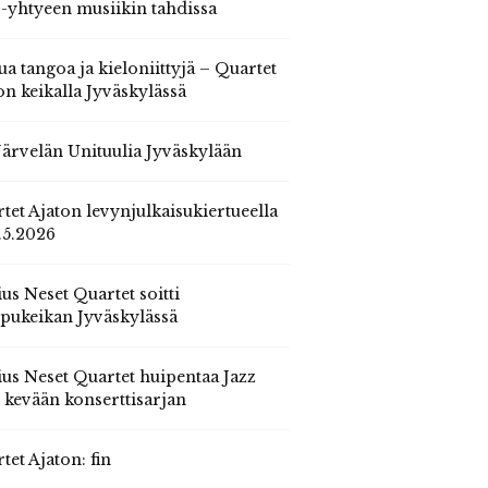
 -yhtyeen musiikin tahdissa
ua tangoa ja kieloniittyjä – Quartet
on keikalla Jyväskylässä
 Järvelän Unituulia Jyväskylään
tet Ajaton levynjulkaisukiertueella
.5.2026
us Neset Quartet soitti
pukeikan Jyväskylässä
us Neset Quartet huipentaa Jazz
n kevään konserttisarjan
tet Ajaton: fin