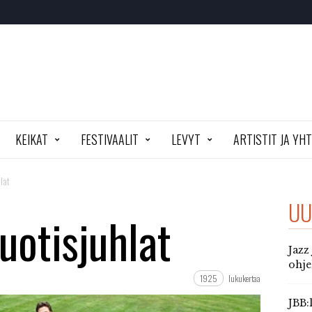
KEIKAT
FESTIVAALIT
LEVYT
ARTISTIT JA YH
lat
UU
otisjuhlat
Jazz
ohj
1925
lukukertaa
JBB: