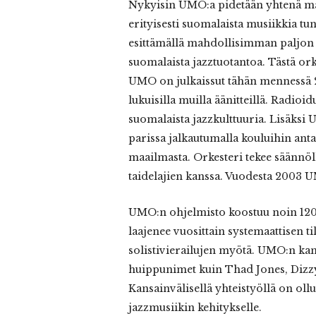
Nykyisin UMO:a pidetään yhtenä ma
erityisesti suomalaista musiikkia tun
esittämällä mahdollisimman paljon 
suomalaista jazztuotantoa. Tästä or
UMO on julkaissut tähän mennessä 23
lukuisilla muilla äänitteillä. Radioid
suomalaista jazzkulttuuria. Lisäksi 
parissa jalkautumalla kouluihin ant
maailmasta. Orkesteri tekee säännöl
taidelajien kanssa. Vuodesta 2003 U
UMO:n ohjelmisto koostuu noin 120
laajenee vuosittain systemaattisen t
solistivierailujen myötä. UMO:n kans
huippunimet kuin Thad Jones, Dizzy
Kansainvälisellä yhteistyöllä on ol
jazzmusiikin kehitykselle.