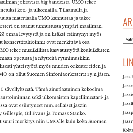
ailman johtavista big bandeista. UMO tekee
netuksi koti- ja ulkomailla. Tilaamalla ja
AR
uutta materiaalia UMO kannustaa ja tukee
kesteri on saanut tunnustusta ympäri maailman.
 omaa levytystä ja on lisäksi esiintynyt myös
Arkis
ut konserttitaltioinnit ovat merkittävä osa
UMO tekee musiikillista kasvatustyötä kouluikäisten
LI
amaan opetusta ja näytteitä rytmimusiikin
lisesti yhteistyötä myös muiden orkestereiden ja
MO on ollut Suomen Sinfoniaorkesterit ry:n jäsen.
Jazz 
Jazz
0 sävellyksestä. Tämä ainutlaatuinen kokoelma
Jazzi
ilaustoiminnan sekä ulkomaisten kapellimestari- ja
JazzI
sa ovat esiintyneet mm. sellaiset jazzin
Jazz
 Gillespie, Gil Evans ja Tomasz Stanko.
lut suuri merkitys niin UMO:lle kuin koko Suomen
Jazzr
Kohta