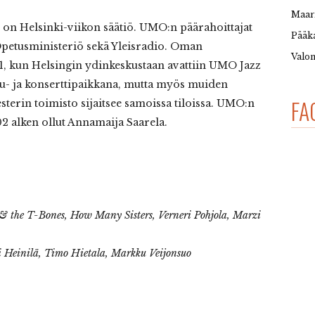
Maar
on Helsinki-viikon säätiö. UMO:n päärahoittajat
Pääka
Opetusministeriö sekä Yleisradio. Oman
Valon
, kun Helsingin ydinkeskustaan avattiin UMO Jazz
lu- ja konserttipaikkana, mutta myös muiden
FA
sterin toimisto sijaitsee samoissa tiloissa. UMO:n
2 alken ollut Annamaija Saarela.
 & the T-Bones, How Many Sisters, Verneri Pohjola, Marzi
 Heinilä, Timo Hietala, Markku Veijonsuo