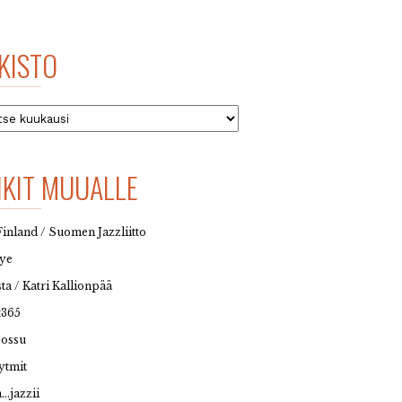
KISTO
to
NKIT MUUALLE
Finland / Suomen Jazzliitto
eye
sta / Katri Kallionpää
t365
possu
ytmit
…jazzii