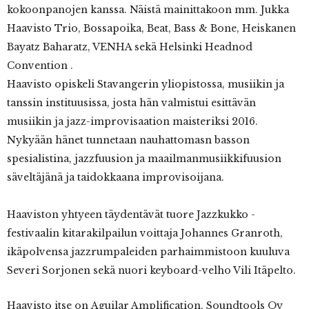
kokoonpanojen kanssa. Näistä mainittakoon mm. Jukka
Haavisto Trio, Bossapoika, Beat, Bass & Bone, Heiskanen
Bayatz Baharatz, VENHA sekä Helsinki Headnod
Convention .
Haavisto opiskeli Stavangerin yliopistossa, musiikin ja
tanssin instituusissa, josta hän valmistui esittävän
musiikin ja jazz-improvisaation maisteriksi 2016.
Nykyään hänet tunnetaan nauhattomasn basson
spesialistina, jazzfuusion ja maailmanmusiikkifuusion
säveltäjänä ja taidokkaana improvisoijana.
Haaviston yhtyeen täydentävät tuore Jazzkukko -
festivaalin kitarakilpailun voittaja Johannes Granroth,
ikäpolvensa jazzrumpaleiden parhaimmistoon kuuluva
Severi Sorjonen sekä nuori keyboard-velho Vili Itäpelto.
Haavisto itse on Aguilar Amplification, Soundtools Oy