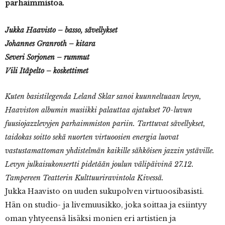
parhaimmistoa.
Jukka Haavisto – basso, sävellykset
Johannes Granroth – kitara
Severi Sorjonen – rummut
Vili Itäpelto – koskettimet
Kuten basistilegenda Leland Sklar sanoi kuunneltuaan levyn,
Haaviston albumin musiikki palauttaa ajatukset 70-luvun
fuusiojazzlevyjen parhaimmiston pariin. Tarttuvat sävellykset,
taidokas soitto sekä nuorten virtuoosien energia luovat
vastustamattoman yhdistelmän kaikille sähköisen jazzin ystäville.
Levyn julkaisukonsertti pidetään joulun välipäivinä 27.12.
Tampereen Teatterin Kulttuuriravintola Kivessä.
Jukka Haavisto on uuden sukupolven virtuoosibasisti.
Hän on studio- ja livemuusikko, joka soittaa ja esiintyy
oman yhtyeensä lisäksi monien eri artistien ja