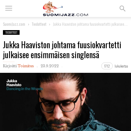
SuomiJazz.com
Tiedotteet
Jukka Haaviston johtama fuusiokvartetti julkaisee ensimmäisen singlensä
TIEDOTTEET
Jukka Haaviston johtama fuusiokvartetti
julkaisee ensimmäisen singlensä
1712
lukukertaa
Kirjoitti
Toimitus
23.9.2022