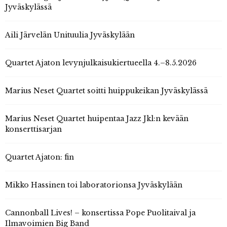
Jyväskylässä
Aili Järvelän Unituulia Jyväskylään
Quartet Ajaton levynjulkaisukiertueella 4.–8.5.2026
Marius Neset Quartet soitti huippukeikan Jyväskylässä
Marius Neset Quartet huipentaa Jazz Jkl:n kevään
konserttisarjan
Quartet Ajaton: fin
Mikko Hassinen toi laboratorionsa Jyväskylään
Cannonball Lives! – konsertissa Pope Puolitaival ja
Ilmavoimien Big Band