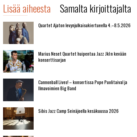
Lisää aiheesta
Samalta kirjoittajalta
Quartet Ajaton levynjulkaisukiertueella 4.–8.5.2026
Marius Neset Quartet huipentaa Jazz Jkl:n kevään
konserttisarjan
Cannonball Lives! – konsertissa Pope Puolitaival ja
Ilmavoimien Big Band
Sibis Jazz Camp Seinäjoella kesäkuussa 2026