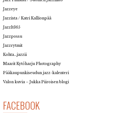
Jazzeye
Jazzista / Katri Kallionpää
JazzIt365
Jazzpossu
Jazzrytmit
Kohta…jazzii
Maarit Kytöharju Photography
Pääkaupunkiseudun jazz-kalenteri
Valon kuvia – Jukka Piiroisen blogi
FACEBOOK