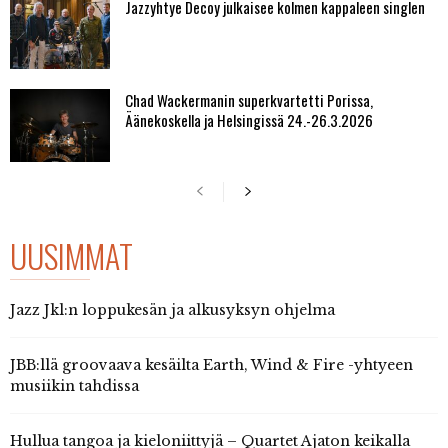
Jazzyhtye Decoy julkaisee kolmen kappaleen singlen
Chad Wackermanin superkvartetti Porissa,
Äänekoskella ja Helsingissä 24.-26.3.2026
UUSIMMAT
Jazz Jkl:n loppukesän ja alkusyksyn ohjelma
JBB:llä groovaava kesäilta Earth, Wind & Fire -yhtyeen
musiikin tahdissa
Hullua tangoa ja kieloniittyjä – Quartet Ajaton keikalla