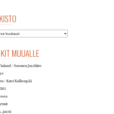
KISTO
to
NKIT MUUALLE
Finland / Suomen Jazzliitto
eye
sta / Katri Kallionpää
t365
possu
ytmit
…jazzii