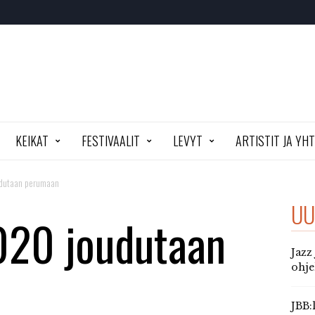
KEIKAT
FESTIVAALIT
LEVYT
ARTISTIT JA YH
udutaan perumaan
UU
2020 joudutaan
Jazz
ohj
JBB: