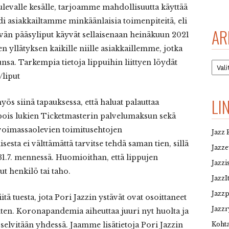
tulevalle kesälle, tarjoamme mahdollisuutta käyttää
di asiakkailtamme minkäänlaisia toimenpiteitä, eli
AR
vän pääsyliput käyvät sellaisenaan heinäkuun 2021
 yllätyksen kaikille niille asiakkaillemme, jotka
sa. Tarkempia tietoja lippuihin liittyen löydät
Arkis
/liput
LI
ös siinä tapauksessa, että haluat palauttaa
(pois lukien Ticketmasterin palvelumaksun sekä
 voimassaolevien toimitusehtojen
Jazz 
sesta ei välttämättä tarvitse tehdä saman tien, sillä
Jazz
 31.7. mennessä. Huomioithan, että lippujen
Jazzi
ut henkilö tai taho.
JazzI
Jazz
itä tuesta, jota Pori Jazzin ystävät ovat osoittaneet
Jazzr
ten. Koronapandemia aiheuttaa juuri nyt huolta ja
 selvitään yhdessä. Jaamme lisätietoja Pori Jazzin
Kohta