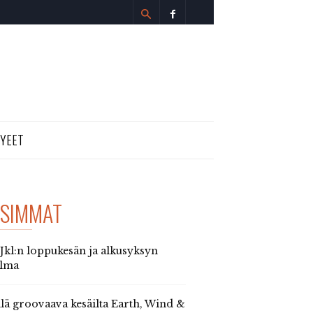
TYEET
SIMMAT
 Jkl:n loppukesän ja alkusyksyn
elma
llä groovaava kesäilta Earth, Wind &