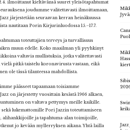
.4. ilmoittanut kieltävänsä suuret yleisötapahtumat
Mikk
 seurauksena joudumme valitettavasti ilmoittamaan,
Jyvä
 Jazz järjestetään seuraavan kerran heinäkuussa
ista nautitaan Porin Kirjurinluodossa 15.–17.7.
Cann
Puol
pahtuman toteuttajien terveys ja turvallisuus
kaiken muun edelle. Koko maailman yli pyyhkinyt
Mik
ikkoina valtavia mullistuksia, jotka valitettavasti
Hass
vielä pitkä taistelu koronavirusta vastaan, eikä
kier
en ole tässä tilanteessa mahdollista.
Sibi
isimme päässeet tapaamaan toisiamme
202
azz on järjestetty vuosittain kesästä 1966 alkaen,
untuminen on valtava pettymys meille kaikille.
Swin
keik
 sekä lukemattomille Pori Jazzin toteuttamiseen
, alihankkijoille ja tapahtuma-alan toimijoille,
Jazz
kenut jo kevään myllerryksen aikana. Yhtä lailla