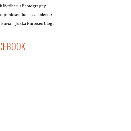
it Kytöharju Photography
upunkiseudun jazz-kalenteri
 kuvia – Jukka Piiroisen blogi
CEBOOK