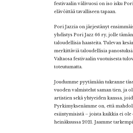
festivaalin välivuosi on iso isku Po
elävöittää tavalliseen tapaan.
Pori Jazzia on järjestänyt ensimmäis
yhdistys Pori Jazz 66 ry, jolle tä
taloudellisia haasteita. Tulevan ke
merkittäviä taloudellisia panostuks
Valtaosa festivaalin vuotuisesta tul
toteutumatta.
Joudumme pyytämään tukeanne tässä 
vuoden valmistelut saman tien, ja o
artistien sekä yhtyeiden kanssa, joi
Pyrkimyksenämme on, että mahdollis
esiintymisistä – joista kaikkia ei ol
heinäkuussa 2021. Jaamme tarkempia