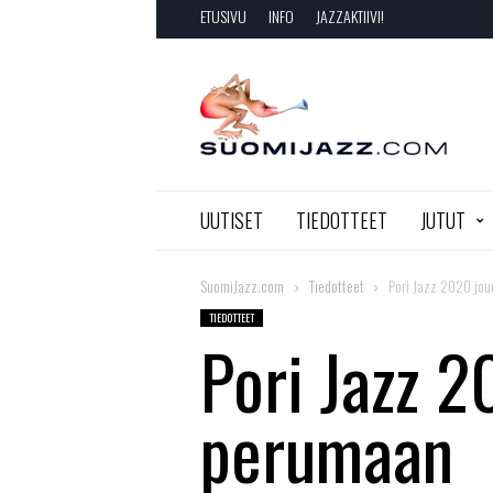
ETUSIVU
INFO
JAZZAKTIIVI!
SuomiJazz.com
UUTISET
TIEDOTTEET
JUTUT
SuomiJazz.com
Tiedotteet
Pori Jazz 2020 jo
TIEDOTTEET
Pori Jazz 
perumaan