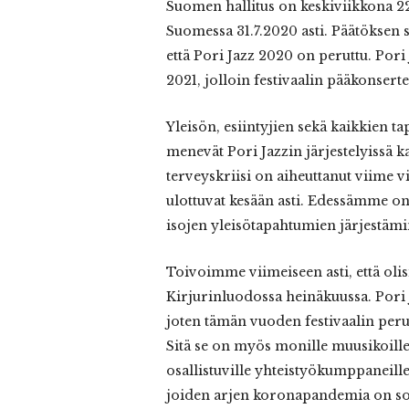
Suomen hallitus on keskiviikkona 22
Suomessa 31.7.2020 asti. Päätöksen
että Pori Jazz 2020 on peruttu. Pori
2021, jolloin festivaalin pääkonserte
Yleisön, esiintyjien sekä kaikkien ta
menevät Pori Jazzin järjestelyissä 
terveyskriisi on aiheuttanut viime vi
ulottuvat kesään asti. Edessämme on 
isojen yleisötapahtumien järjestämin
Toivoimme viimeiseen asti, että ol
Kirjurinluodossa heinäkuussa. Pori J
joten tämän vuoden festivaalin peru
Sitä se on myös monille muusikoille
osallistuville yhteistyökumppaneille
joiden arjen koronapandemia on sot