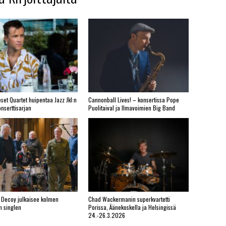
set Quartet huipentaa Jazz Jkl:n
Cannonball Lives! – konsertissa Pope
nserttisarjan
Puolitaival ja Ilmavoimien Big Band
 Decoy julkaisee kolmen
Chad Wackermanin superkvartetti
n singlen
Porissa, Äänekoskella ja Helsingissä
24.-26.3.2026