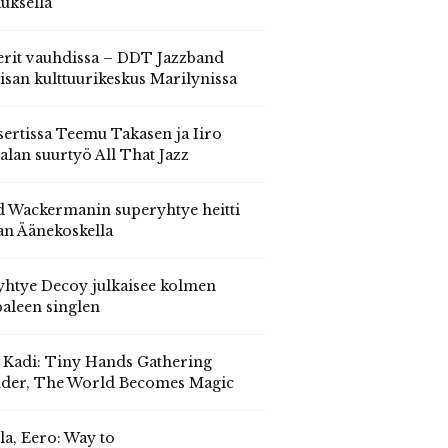
auksella
erit vauhdissa – DDT Jazzband
isan kulttuurikeskus Marilynissa
ertissa Teemu Takasen ja Iiro
alan suurtyö All That Jazz
 Wackermanin superyhtye heitti
an Äänekoskella
yhtye Decoy julkaisee kolmen
aleen singlen
, Kadi: Tiny Hands Gathering
der, The World Becomes Magic
la, Eero: Way to