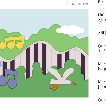
Fire
1218
lukukertaa
Hull
Ajat
Aili
Quar
4.–8
Mari
huip
Mari
Jkl:
Quar