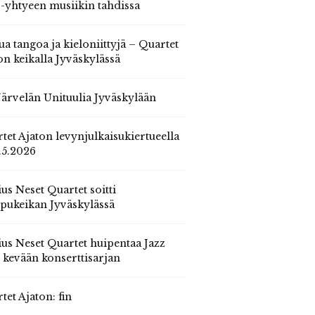
 -yhtyeen musiikin tahdissa
ua tangoa ja kieloniittyjä – Quartet
on keikalla Jyväskylässä
 Järvelän Unituulia Jyväskylään
tet Ajaton levynjulkaisukiertueella
.5.2026
us Neset Quartet soitti
pukeikan Jyväskylässä
us Neset Quartet huipentaa Jazz
n kevään konserttisarjan
tet Ajaton: fin