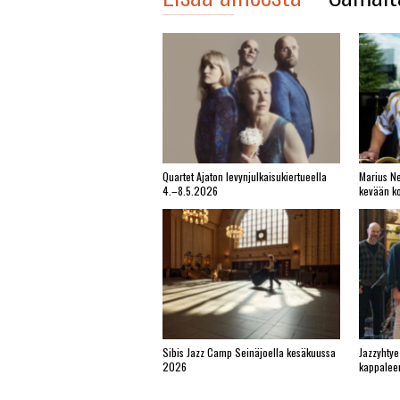
Quartet Ajaton levynjulkaisukiertueella
Marius Ne
4.–8.5.2026
kevään ko
Sibis Jazz Camp Seinäjoella kesäkuussa
Jazzyhtye
2026
kappalee