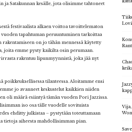
katt
rin ja Satakunnan kesälle, jota olisimme tahtoneet
Tiik
Lovi
estä festivaalista alkaen voittoa tavoittelematon
män vuoden tapahtuman peruuntuminen tarkoittaa
Kons
sän rakentamiseen on jo tähän mennessä käytetty
Rant
ia, joita emme pysty kaikilta osin perumaan.
ovirrasta rakentuu lipunmyynnistä, joka jää nyt
Chad
keik
poikkeuksellisessa tilanteessa. Aloitamme ensi
Jazz
lemme jo avanneet keskustelut kaikkien niiden
kapp
den oli määrä esiintyä tämän vuoden Pori Jazzissa.
imman iso osa tälle vuodelle sovituista
Vija
Won
e edes ehditty julkistaa – pystytään toteuttamaan
 tietoja aiheesta mahdollisimman pian.
Save