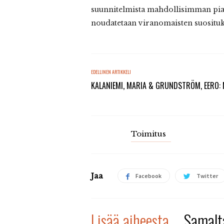
suunnitelmista mahdollisimman pian, 
noudatetaan viranomaisten suosituks
EDELLINEN ARTIKKELI
KALANIEMI, MARIA & GRUNDSTRÖM, EERO: 
Toimitus
Jaa
Facebook
Twitter
Lisää aiheesta
Samalta