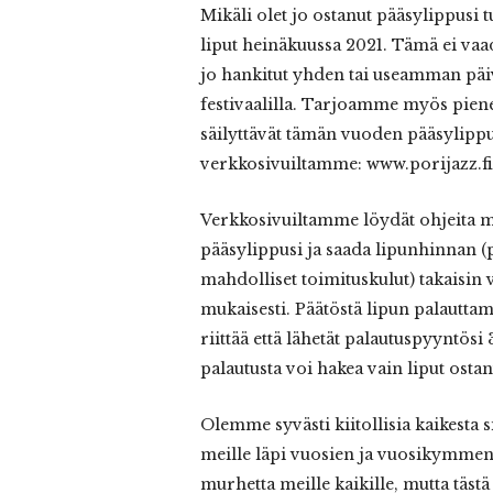
Mikäli olet jo ostanut pääsylippusi 
liput heinäkuussa 2021. Tämä ei vaa
jo hankitut yhden tai useamman päi
festivaalilla. Tarjoamme myös pienen
säilyttävät tämän vuoden pääsylippun
verkkosivuiltamme: www.porijazz.fi
Verkkosivuiltamme löydät ohjeita my
pääsylippusi ja saada lipunhinnan 
mahdolliset toimituskulut) takaisin
mukaisesti. Päätöstä lipun palauttami
riittää että lähetät palautuspyyntösi
palautusta voi hakea vain liput ostan
Olemme syvästi kiitollisia kaikesta si
meille läpi vuosien ja vuosikymmen
murhetta meille kaikille, mutta tästä