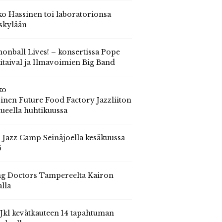
o Hassinen toi laboratorionsa
skylään
onball Lives! – konsertissa Pope
itaival ja Ilmavoimien Big Band
ko
inen Future Food Factory Jazzliiton
tueella huhtikuussa
s Jazz Camp Seinäjoella kesäkuussa
6
g Doctors Tampereelta Kairon
alla
 Jkl kevätkauteen 14 tapahtuman