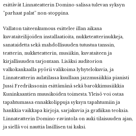
esittävät Linnateatterin Domino-salissa tulevan syksyn
”parhaat palat” non-stoppina.
Vallaton taiteenkumous esittelee illan aikana
kuvataiteilijoiden installaatioita, nukketeatterinukkeja,
sanataidetta sekä mahdollisuuden tutustua tanssin,
teatterin, nukketeatterin, musiikin, kuvataiteen ja
kirjallisuuden tarjontaan. Lisäksi auditorion
valkokankaalla pyörii valikoima lyhytelokuvia, ja
Linnateatterin aulatilassa kuullaan jazzmusiikkia pianisti
Jussi Fredrikssonin esittämänä sekä barokkimusiikkia
Kuninkaantien muusikoiden toimesta. Yleisö voi ostaa
tapahtumassa ennakkolippuja syksyn tapahtumiin ja
hankkia vaikkapa kirjoja, sarjakuvia ja grafiikan teoksia.
Linnateatterin Domino-ravintola on auki tilaisuuden ajan,
ja siellä voi nauttia lasillisen tai kaksi.