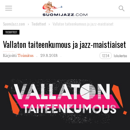
SuomiJazz.com
Tiedotteet
Vallaton taiteenkumous ja jazz-maistiaiset
TIEDOTTEET
Vallaton taiteenkumous ja jazz-maistiaiset
1234
lukukertaa
Kirjoitti
Toimitus
29.8.2018