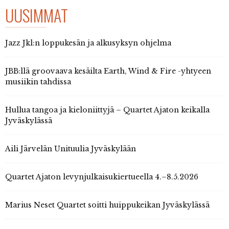
UUSIMMAT
Jazz Jkl:n loppukesän ja alkusyksyn ohjelma
JBB:llä groovaava kesäilta Earth, Wind & Fire -yhtyeen
musiikin tahdissa
Hullua tangoa ja kieloniittyjä – Quartet Ajaton keikalla
Jyväskylässä
Aili Järvelän Unituulia Jyväskylään
Quartet Ajaton levynjulkaisukiertueella 4.–8.5.2026
Marius Neset Quartet soitti huippukeikan Jyväskylässä