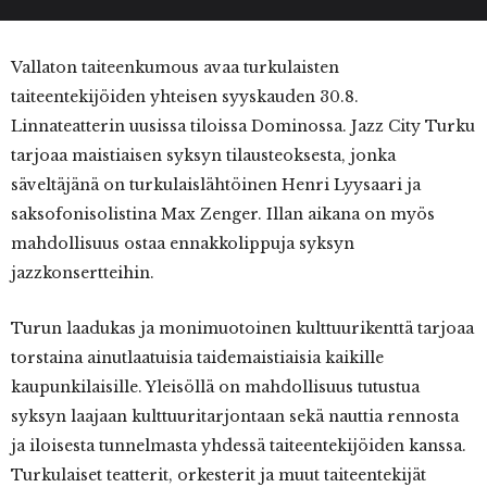
Vallaton taiteenkumous avaa turkulaisten
taiteentekijöiden yhteisen syyskauden 30.8.
Linnateatterin uusissa tiloissa Dominossa. Jazz City Turku
tarjoaa maistiaisen syksyn tilausteoksesta, jonka
säveltäjänä on turkulaislähtöinen Henri Lyysaari ja
saksofonisolistina Max Zenger. Illan aikana on myös
mahdollisuus ostaa ennakkolippuja syksyn
jazzkonsertteihin.
Turun laadukas ja monimuotoinen kulttuurikenttä tarjoaa
torstaina ainutlaatuisia taidemaistiaisia kaikille
kaupunkilaisille. Yleisöllä on mahdollisuus tutustua
syksyn laajaan kulttuuritarjontaan sekä nauttia rennosta
ja iloisesta tunnelmasta yhdessä taiteentekijöiden kanssa.
Turkulaiset teatterit, orkesterit ja muut taiteentekijät