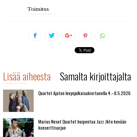
Toimitus
Lisää aiheesta
Samalta kirjoittajalta
Quartet Ajaton levynjulkaisukiertueella 4.–8.5.2026
Marius Neset Quartet huipentaa Jazz Jkl:n kevään
konserttisarjan