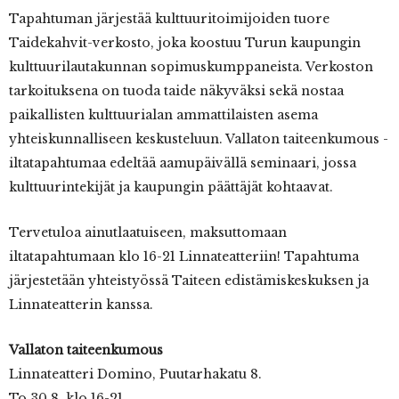
Tapahtuman järjestää kulttuuritoimijoiden tuore
Taidekahvit-verkosto, joka koostuu Turun kaupungin
kulttuurilautakunnan sopimuskumppaneista. Verkoston
tarkoituksena on tuoda taide näkyväksi sekä nostaa
paikallisten kulttuurialan ammattilaisten asema
yhteiskunnalliseen keskusteluun. Vallaton taiteenkumous -
iltatapahtumaa edeltää aamupäivällä seminaari, jossa
kulttuurintekijät ja kaupungin päättäjät kohtaavat.
Tervetuloa ainutlaatuiseen, maksuttomaan
iltatapahtumaan klo 16-21 Linnateatteriin! Tapahtuma
järjestetään yhteistyössä Taiteen edistämiskeskuksen ja
Linnateatterin kanssa.
Vallaton taiteenkumous
Linnateatteri Domino, Puutarhakatu 8.
To 30.8. klo 16-21