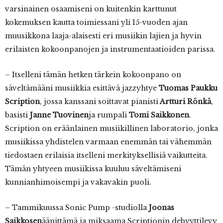
varsinainen osaamiseni on kuitenkin karttunut
kokemuksen kautta toimiessani yli 15-vuoden ajan
muusikkona laaja-alaisesti eri musiikin lajien ja hyvin
erilaisten kokoonpanojen ja instrumentaatioiden parissa.
– Itselleni tämän hetken tärkein kokoonpano on
säveltämääni musiikkia esittävä jazzyhtye
Tuomas Paukku
Scription
, jossa kanssani soittavat pianisti
Artturi Rönkä
,
basisti
Janne Tuovinen
ja rumpali
Tomi Saikkonen
.
Scription on eräänlainen musiikillinen laboratorio, jonka
musiikissa yhdistelen varmaan enemmän tai vähemmän
tiedostaen erilaisia itselleni merkityksellisiä vaikutteita.
Tämän yhtyeen musiikissa kuuluu säveltämiseni
kunnianhimoisempi ja vakavakin puoli.
– Tammikuussa Sonic Pump -studiolla
Joonas
Saikkosen
äänittämä ja miksaama Scriptionin debyyttilevy