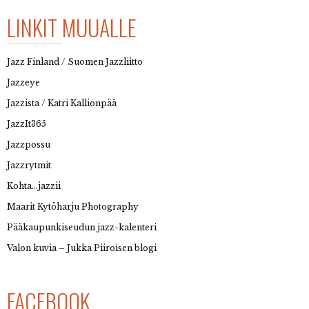
LINKIT MUUALLE
Jazz Finland / Suomen Jazzliitto
Jazzeye
Jazzista / Katri Kallionpää
JazzIt365
Jazzpossu
Jazzrytmit
Kohta…jazzii
Maarit Kytöharju Photography
Pääkaupunkiseudun jazz-kalenteri
Valon kuvia – Jukka Piiroisen blogi
FACEBOOK