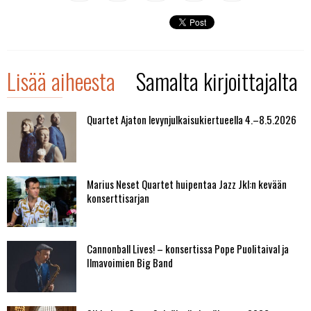
Lisää aiheesta
Samalta kirjoittajalta
Quartet Ajaton levynjulkaisukiertueella 4.–8.5.2026
Marius Neset Quartet huipentaa Jazz Jkl:n kevään
konserttisarjan
Cannonball Lives! – konsertissa Pope Puolitaival ja
Ilmavoimien Big Band