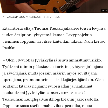
KUVAKAAPPAUS MESENAATTI-SIVULTA.
Kitaristi-säveltäjä Tuomas Paukku julkaisee toisen levynsä
uuden Scription -yhtyeensä kanssa. Levyprojektin
vieminen loppuun tarvitsee kuitenkin tukeasi. Näin kertoo
Paukku:
– Olen 33-vuotias Jyväskylässä asuva ammattimuusikko.
Työkseni toimin pääasiassa kitaristina, yhtyeenjohtajana
ja säveltäjänä, mutta jossain määrin myös sovittajana,
opettajana, promoottorina ja keikkajärjestäjänäkin. Olen
soittanut kitaraa neljännesvuosisadan ja hankkinut
koulutukseni Jyväskylän konservatoriosta sekä
Tukholman Kungliga Musikhögskolanin jazzosastolta.
Oppia on saatu useilta mahtavilta opettajilta, mutta