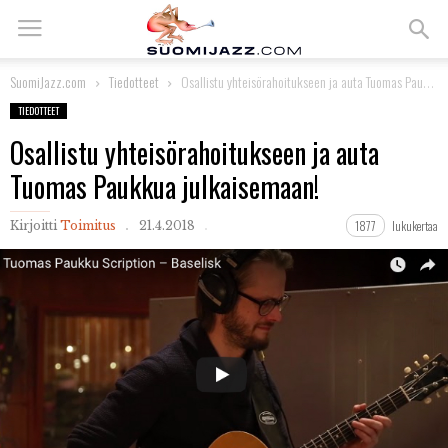
SuomiJazz.com
Tiedotteet
Osallistu yhteisörahoitukseen ja auta Tuomas Paukkua julkaisemaan!
TIEDOTTEET
Osallistu yhteisörahoitukseen ja auta
Tuomas Paukkua julkaisemaan!
1877
lukukertaa
Kirjoitti
Toimitus
21.4.2018