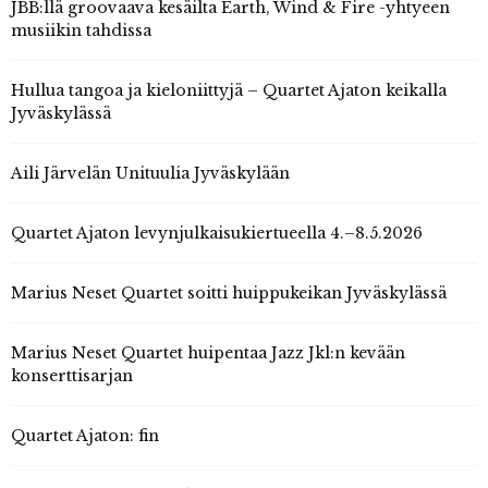
JBB:llä groovaava kesäilta Earth, Wind & Fire -yhtyeen
musiikin tahdissa
Hullua tangoa ja kieloniittyjä – Quartet Ajaton keikalla
Jyväskylässä
Aili Järvelän Unituulia Jyväskylään
Quartet Ajaton levynjulkaisukiertueella 4.–8.5.2026
Marius Neset Quartet soitti huippukeikan Jyväskylässä
Marius Neset Quartet huipentaa Jazz Jkl:n kevään
konserttisarjan
Quartet Ajaton: fin