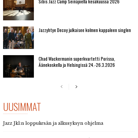
Sibis Jazz Camp Seinäjoella kesäkuussa 2026
Jazzyhtye Decoy julkaisee kolmen kappaleen singlen
Chad Wackermanin superkvartetti Porissa,
Äänekoskella ja Helsingissä 24.-26.3.2026
UUSIMMAT
Jazz Jkl:n loppukesän ja alkusyksyn ohjelma