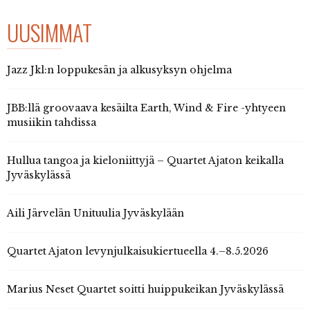
UUSIMMAT
Jazz Jkl:n loppukesän ja alkusyksyn ohjelma
JBB:llä groovaava kesäilta Earth, Wind & Fire -yhtyeen
musiikin tahdissa
Hullua tangoa ja kieloniittyjä – Quartet Ajaton keikalla
Jyväskylässä
Aili Järvelän Unituulia Jyväskylään
Quartet Ajaton levynjulkaisukiertueella 4.–8.5.2026
Marius Neset Quartet soitti huippukeikan Jyväskylässä