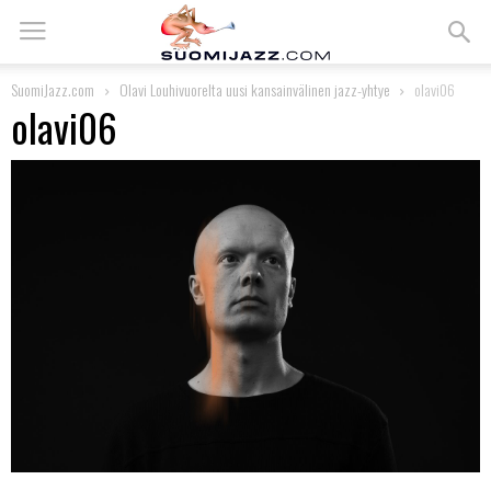
SuomiJazz.com
Olavi Louhivuorelta uusi kansainvälinen jazz-yhtye
olavi06
olavi06