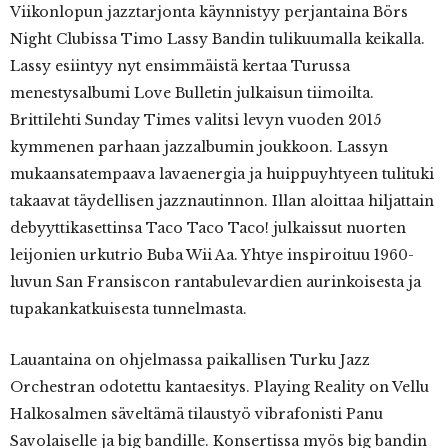
Viikonlopun jazztarjonta käynnistyy perjantaina Börs
Night Clubissa Timo Lassy Bandin tulikuumalla keikalla.
Lassy esiintyy nyt ensimmäistä kertaa Turussa
menestysalbumi Love Bulletin julkaisun tiimoilta.
Brittilehti Sunday Times valitsi levyn vuoden 2015
kymmenen parhaan jazzalbumin joukkoon. Lassyn
mukaansatempaava lavaenergia ja huippuyhtyeen tulituki
takaavat täydellisen jazznautinnon. Illan aloittaa hiljattain
debyyttikasettinsa Taco Taco Taco! julkaissut nuorten
leijonien urkutrio Buba Wii Aa. Yhtye inspiroituu 1960-
luvun San Fransiscon rantabulevardien aurinkoisesta ja
tupakankatkuisesta tunnelmasta.
Lauantaina on ohjelmassa paikallisen Turku Jazz
Orchestran odotettu kantaesitys. Playing Reality on Vellu
Halkosalmen säveltämä tilaustyö vibrafonisti Panu
Savolaiselle ja big bandille. Konsertissa myös big bandin