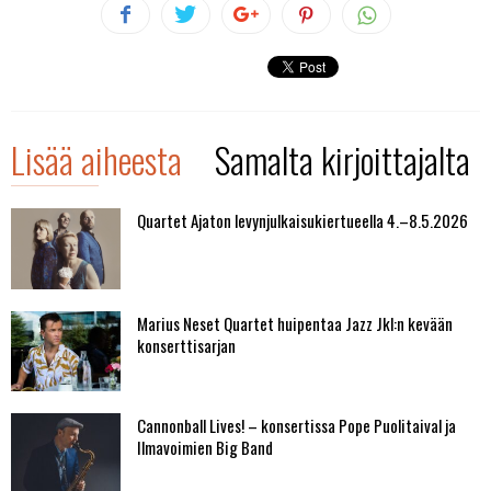
Lisää aiheesta
Samalta kirjoittajalta
Quartet Ajaton levynjulkaisukiertueella 4.–8.5.2026
Marius Neset Quartet huipentaa Jazz Jkl:n kevään
konserttisarjan
Cannonball Lives! – konsertissa Pope Puolitaival ja
Ilmavoimien Big Band