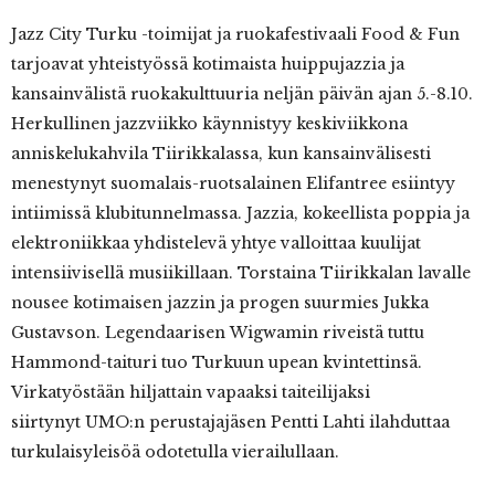
Jazz City Turku -toimijat ja ruokafestivaali Food & Fun
tarjoavat yhteistyössä kotimaista huippujazzia ja
kansainvälistä ruokakulttuuria neljän päivän ajan 5.-8.10.
Herkullinen jazzviikko käynnistyy keskiviikkona
anniskelukahvila Tiirikkalassa, kun kansainvälisesti
menestynyt suomalais-ruotsalainen Elifantree esiintyy
intiimissä klubitunnelmassa. Jazzia, kokeellista poppia ja
elektroniikkaa yhdistelevä yhtye valloittaa kuulijat
intensiivisellä musiikillaan. Torstaina Tiirikkalan lavalle
nousee kotimaisen jazzin ja progen suurmies Jukka
Gustavson. Legendaarisen Wigwamin riveistä tuttu
Hammond-taituri tuo Turkuun upean kvintettinsä.
Virkatyöstään hiljattain vapaaksi taiteilijaksi
siirtynyt UMO:n perustajajäsen Pentti Lahti ilahduttaa
turkulaisyleisöä odotetulla vierailullaan.