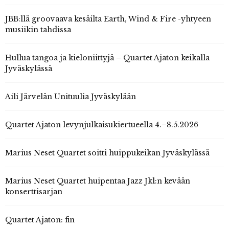
JBB:llä groovaava kesäilta Earth, Wind & Fire -yhtyeen
musiikin tahdissa
Hullua tangoa ja kieloniittyjä – Quartet Ajaton keikalla
Jyväskylässä
Aili Järvelän Unituulia Jyväskylään
Quartet Ajaton levynjulkaisukiertueella 4.–8.5.2026
Marius Neset Quartet soitti huippukeikan Jyväskylässä
Marius Neset Quartet huipentaa Jazz Jkl:n kevään
konserttisarjan
Quartet Ajaton: fin