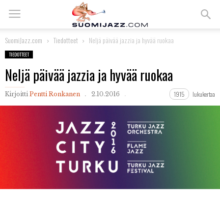
SuomiJazz.com
Tiedotteet
Neljä päivää jazzia ja hyvää ruokaa
TIEDOTTEET
Neljä päivää jazzia ja hyvää ruokaa
1915
lukukertaa
Kirjoitti
Pentti Ronkanen
2.10.2016