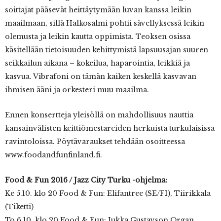
soittajat pääsevät heittäytymään luvan kanssa leikin
maailmaan, sillä Halkosalmi pohtii sävellyksessä leikin
olemusta ja leikin kautta oppimista. Teoksen osissa
käsitellään tietoisuuden kehittymistä lapsuusajan suuren
seikkailun aikana – kokeilua, haparointia, leikkiä ja
kasvua. Vibrafoni on tämän kaiken keskellä kasvavan
ihmisen ääni ja orkesteri muu maailma.
Ennen konsertteja yleisöllä on mahdollisuus nauttia
kansainvälisten keittiömestareiden herkuista turkulaisissa
ravintoloissa. Pöytävaraukset tehdään osoitteessa
www.foodandfunfinland.fi.
Food & Fun 2016 / Jazz City Turku -ohjelma:
Ke 5.10. klo 20 Food & Fun: Elifantree (SE/FI), Tiirikkala
(Tiketti)
To 6.10. klo 20 Food & Fun: Jukka Gustavson Organ