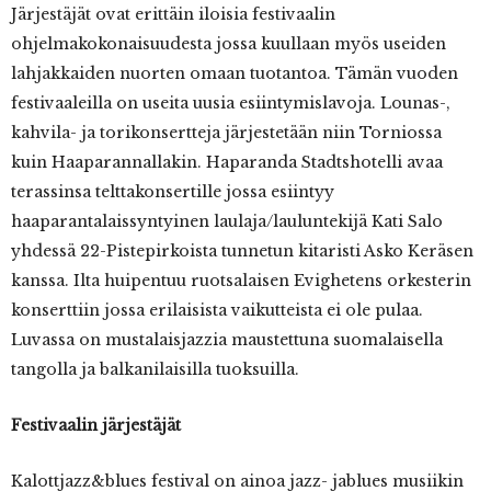
Järjestäjät ovat erittäin iloisia festivaalin
ohjelmakokonaisuudesta jossa kuullaan myös useiden
lahjakkaiden nuorten omaan tuotantoa. Tämän vuoden
festivaaleilla on useita uusia esiintymislavoja. Lounas-,
kahvila- ja torikonsertteja järjestetään niin Torniossa
kuin Haaparannallakin. Haparanda Stadtshotelli avaa
terassinsa telttakonsertille jossa esiintyy
haaparantalaissyntyinen laulaja/lauluntekijä Kati Salo
yhdessä 22-Pistepirkoista tunnetun kitaristi Asko Keräsen
kanssa. Ilta huipentuu ruotsalaisen Evighetens orkesterin
konserttiin jossa erilaisista vaikutteista ei ole pulaa.
Luvassa on mustalaisjazzia maustettuna suomalaisella
tangolla ja balkanilaisilla tuoksuilla.
Festivaalin järjestäjät
Kalottjazz&blues festival on ainoa jazz- jablues musiikin