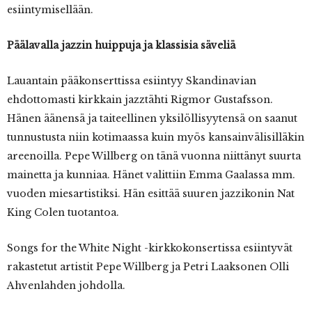
esiintymisellään.
Päälavalla jazzin huippuja ja klassisia säveliä
Lauantain pääkonserttissa esiintyy Skandinavian
ehdottomasti kirkkain jazztähti Rigmor Gustafsson.
Hänen äänensä ja taiteellinen yksilöllisyytensä on saanut
tunnustusta niin kotimaassa kuin myös kansainvälisilläkin
areenoilla. Pepe Willberg on tänä vuonna niittänyt suurta
mainetta ja kunniaa. Hänet valittiin Emma Gaalassa mm.
vuoden miesartistiksi. Hän esittää suuren jazzikonin Nat
King Colen tuotantoa.
Songs for the White Night -kirkkokonsertissa esiintyvät
rakastetut artistit Pepe Willberg ja Petri Laaksonen Olli
Ahvenlahden johdolla.