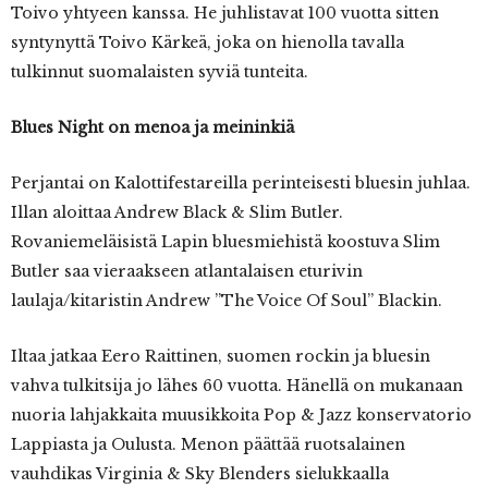
Toivo yhtyeen kanssa. He juhlistavat 100 vuotta sitten
syntynyttä Toivo Kärkeä, joka on hienolla tavalla
tulkinnut suomalaisten syviä tunteita.
Blues Night on menoa ja meininkiä
Perjantai on Kalottifestareilla perinteisesti bluesin juhlaa.
Illan aloittaa Andrew Black & Slim Butler.
Rovaniemeläisistä Lapin bluesmiehistä koostuva Slim
Butler saa vieraakseen atlantalaisen eturivin
laulaja/kitaristin Andrew ”The Voice Of Soul” Blackin.
Iltaa jatkaa Eero Raittinen, suomen rockin ja bluesin
vahva tulkitsija jo lähes 60 vuotta. Hänellä on mukanaan
nuoria lahjakkaita muusikkoita Pop & Jazz konservatorio
Lappiasta ja Oulusta. Menon päättää ruotsalainen
vauhdikas Virginia & Sky Blenders sielukkaalla