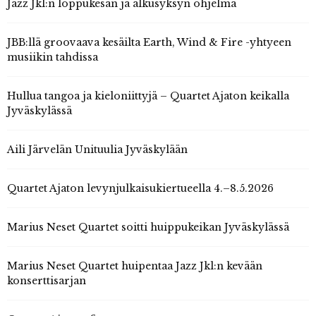
Jazz Jkl:n loppukesän ja alkusyksyn ohjelma
JBB:llä groovaava kesäilta Earth, Wind & Fire -yhtyeen
musiikin tahdissa
Hullua tangoa ja kieloniittyjä – Quartet Ajaton keikalla
Jyväskylässä
Aili Järvelän Unituulia Jyväskylään
Quartet Ajaton levynjulkaisukiertueella 4.–8.5.2026
Marius Neset Quartet soitti huippukeikan Jyväskylässä
Marius Neset Quartet huipentaa Jazz Jkl:n kevään
konserttisarjan