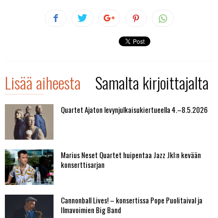
Lisää aiheesta
Samalta kirjoittajalta
Quartet Ajaton levynjulkaisukiertueella 4.–8.5.2026
Marius Neset Quartet huipentaa Jazz Jkl:n kevään
konserttisarjan
Cannonball Lives! – konsertissa Pope Puolitaival ja
Ilmavoimien Big Band