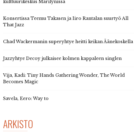
kulttuurikeskus Marilynissa
Konsertissa Teemu Takasen ja Iiro Rantalan suurtyö All
That Jazz
Chad Wackermanin superyhtye heitti keikan Äänekoskella
Jazzyhtye Decoy julkaisee kolmen kappaleen singlen
Vija, Kadi: Tiny Hands Gathering Wonder, The World
Becomes Magic
Savela, Eero: Way to
ARKISTO