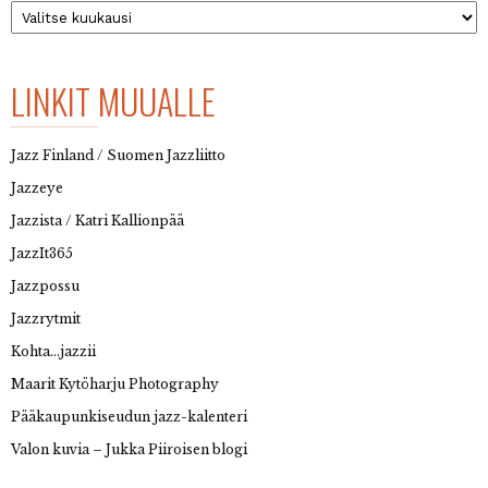
Arkisto
LINKIT MUUALLE
Jazz Finland / Suomen Jazzliitto
Jazzeye
Jazzista / Katri Kallionpää
JazzIt365
Jazzpossu
Jazzrytmit
Kohta…jazzii
Maarit Kytöharju Photography
Pääkaupunkiseudun jazz-kalenteri
Valon kuvia – Jukka Piiroisen blogi