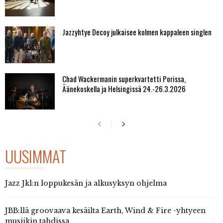
Jazzyhtye Decoy julkaisee kolmen kappaleen singlen
Chad Wackermanin superkvartetti Porissa,
Äänekoskella ja Helsingissä 24.-26.3.2026
UUSIMMAT
Jazz Jkl:n loppukesän ja alkusyksyn ohjelma
JBB:llä groovaava kesäilta Earth, Wind & Fire -yhtyeen
musiikin tahdissa