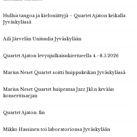
Hullua tangoa ja kieloniittyjä – Quartet Ajaton keikalla
Jyväskylässä
Aili Järvelän Unituulia Jyväskylään
Quartet Ajaton levynjulkaisukiertueella 4.–8.5.2026
Marius Neset Quartet soitti huippukeikan Jyväskylässä
Marius Neset Quartet huipentaa Jazz Jkl:n kevään
konserttisarjan
Quartet Ajaton: fin
Mikko Hassinen toi laboratorionsa Jyväskylään