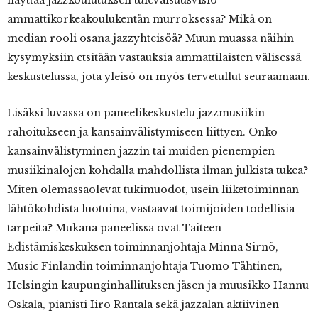
näyttää jazzkoulutuksen tulevaisuusvisio
ammattikorkeakoulukentän murroksessa? Mikä on
median rooli osana jazzyhteisöä? Muun muassa näihin
kysymyksiin etsitään vastauksia ammattilaisten välisessä
keskustelussa, jota yleisö on myös tervetullut seuraamaan.
Lisäksi luvassa on paneelikeskustelu jazzmusiikin
rahoitukseen ja kansainvälistymiseen liittyen. Onko
kansainvälistyminen jazzin tai muiden pienempien
musiikinalojen kohdalla mahdollista ilman julkista tukea?
Miten olemassaolevat tukimuodot, usein liiketoiminnan
lähtökohdista luotuina, vastaavat toimijoiden todellisia
tarpeita? Mukana paneelissa ovat Taiteen
Edistämiskeskuksen toiminnanjohtaja Minna Sirnö,
Music Finlandin toiminnanjohtaja Tuomo Tähtinen,
Helsingin kaupunginhallituksen jäsen ja muusikko Hannu
Oskala, pianisti Iiro Rantala sekä jazzalan aktiivinen