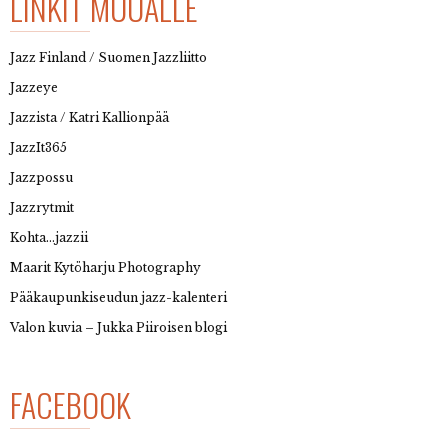
LINKIT MUUALLE
Jazz Finland / Suomen Jazzliitto
Jazzeye
Jazzista / Katri Kallionpää
JazzIt365
Jazzpossu
Jazzrytmit
Kohta…jazzii
Maarit Kytöharju Photography
Pääkaupunkiseudun jazz-kalenteri
Valon kuvia – Jukka Piiroisen blogi
FACEBOOK