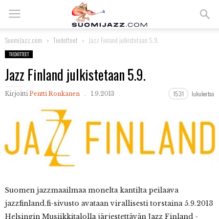
SuomiJazz.com
Tiedotteet
Jazz Finland julkistetaan 5.9.
TIEDOTTEET
Jazz Finland julkistetaan 5.9.
1531
lukukertaa
Kirjoitti
Pentti Ronkanen
1.9.2013
Suomen
jazzmaailmaa monelta kantilta peilaava
jazzfinland.fi-sivusto avataan virallisesti torstaina 5.9.2013
Helsingin Musiikkitalolla järjestettävän Jazz Finland -