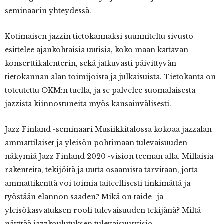
seminaarin yhteydessä.
Kotimaisen jazzin tietokannaksi suunniteltu sivusto
esittelee ajankohtaisia uutisia, koko maan kattavan
konserttikalenterin, sekä jatkuvasti päivittyvän
tietokannan alan toimijoista ja julkaisuista. Tietokanta on
toteutettu OKM:n tuella, ja se palvelee suomalaisesta
jazzista kiinnostuneita myös kansainvälisesti.
Jazz Finland -seminaari Musiikkitalossa kokoaa jazzalan
ammattilaiset ja yleisön pohtimaan tulevaisuuden
näkymiä Jazz Finland 2020 -vision teeman alla. Millaisia
rakenteita, tekijöitä ja uutta osaamista tarvitaan, jotta
ammattikenttä voi toimia taiteellisesti tinkimättä ja
työstään elannon saaden? Mikä on taide- ja
yleisökasvatuksen rooli tulevaisuuden tekijänä? Miltä