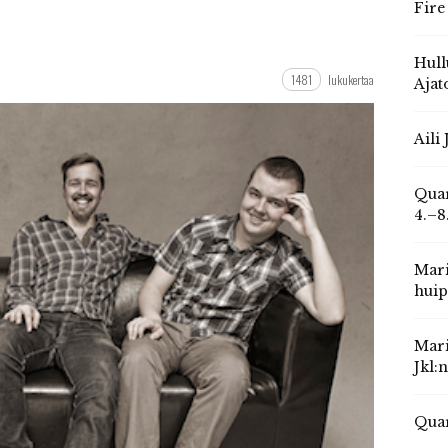
Fire
Hull
1481
lukukertaa
Ajat
Aili
Quar
4.–8
Mari
huip
Mari
Jkl:
Quar