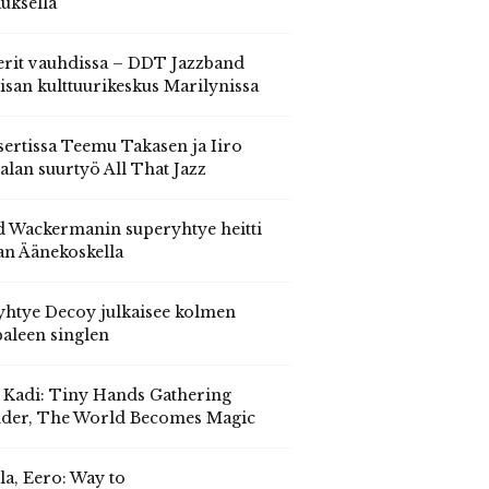
auksella
erit vauhdissa – DDT Jazzband
isan kulttuurikeskus Marilynissa
ertissa Teemu Takasen ja Iiro
alan suurtyö All That Jazz
 Wackermanin superyhtye heitti
an Äänekoskella
yhtye Decoy julkaisee kolmen
aleen singlen
, Kadi: Tiny Hands Gathering
der, The World Becomes Magic
la, Eero: Way to