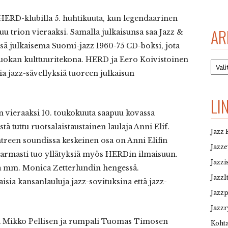
HERD-klubilla 5. huhtikuuta, kun legendaarinen
AR
u trion vieraaksi. Samalla julkaisunsa saa Jazz &
sä julkaisema Suomi-jazz 1960-75 CD-boksi, jota
luokan kulttuuritekona. HERD ja Eero Koivistoinen
Arkis
ia jazz-sävellyksiä tuoreen julkaisun
LI
vieraaksi 10. toukokuuta saapuu kovassa
tä tuttu ruotsalaistaustainen laulaja Anni Elif.
Jazz 
treen soundissa keskeinen osa on Anni Elifin
Jazz
a varmasti tuo yllätyksiä myös HERDin ilmaisuun.
Jazzi
ia mm. Monica Zetterlundin hengessä.
JazzI
isia kansanlauluja jazz-sovituksina että jazz-
Jazz
Jazzr
sti Mikko Pellisen ja rumpali Tuomas Timosen
Kohta