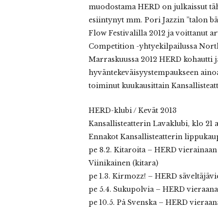
muodostama HERD on julkaissut tä
esiintynyt mm. Pori Jazzin ”talon bä
Flow Festivalilla 2012 ja voittanut
Competition -yhtyekilpailussa North 
Marraskuussa 2012 HERD kohautti 
hyväntekeväisyystempaukseen ainoa
toiminut kuukausittain Kansallisteat
HERD-klubi / Kevät 2013
Kansallisteatterin Lavaklubi, klo 21 
Ennakot Kansallisteatterin lippukaup
pe 8.2. Kitaroita – HERD vierainaa
Viinikainen (kitara)
pe 1.3. Kirmozz! – HERD säveltäjäv
pe 5.4. Sukupolvia – HERD vieraana
pe 10.5. På Svenska – HERD vieraana