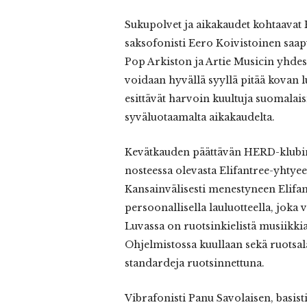
Sukupolvet ja aikakaudet kohtaavat 
saksofonisti Eero Koivistoinen saapu
Pop Arkiston ja Artie Musicin yhdes
voidaan hyvällä syyllä pitää kovan 
esittävät harvoin kuultuja suomalais
syväluotaamalta aikakaudelta.
Kevätkauden päättävän HERD-klubin 
nosteessa olevasta Elifantree-yhtyees
Kansainvälisesti menestyneen Elifan
persoonallisella lauluotteella, jok
Luvassa on ruotsinkielistä musiikk
Ohjelmistossa kuullaan sekä ruotsala
standardeja ruotsinnettuna.
Vibrafonisti Panu Savolaisen, basi