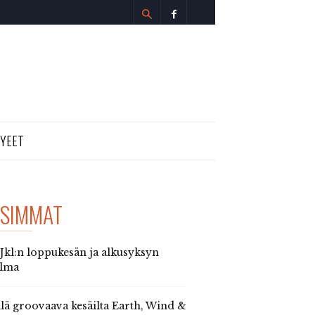
TYEET
SIMMAT
 Jkl:n loppukesän ja alkusyksyn
elma
llä groovaava kesäilta Earth, Wind &