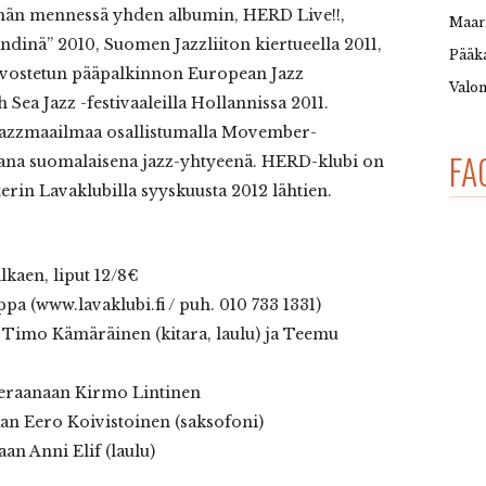
hän mennessä yhden albumin, HERD Live!!,
Maar
ndinä” 2010, Suomen Jazzliiton kiertueella 2011,
Pääka
 arvostetun pääpalkinnon European Jazz
Valon
Sea Jazz -festivaaleilla Hollannissa 2011.
jazzmaailmaa osallistumalla Movember-
FA
na suomalaisena jazz-yhtyeenä. HERD-klubi on
terin Lavaklubilla syyskuusta 2012 lähtien.
alkaen, liput 12/8€
pa (www.lavaklubi.fi / puh. 010 733 1331)
n Timo Kämäräinen (kitara, laulu) ja Teemu
ieraanaan Kirmo Lintinen
an Eero Koivistoinen (saksofoni)
an Anni Elif (laulu)