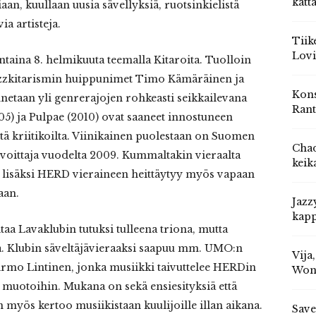
katt
aan, kuullaan uusia sävellyksiä, ruotsinkielistä
ia artisteja.
Tiik
Lovi
taina 8. helmikuuta teemalla Kitaroita. Tuolloin
jazzkitarismin huippunimet Timo Kämäräinen ja
Kons
etaan yli genrerajojen rohkeasti seikkailevana
Rant
05) ja Pulpae (2010) ovat saaneet innostuneen
tä kriitikoilta. Viinikainen puolestaan on Suomen
Chad
voittaja vuodelta 2009. Kummaltakin vieraalta
keik
ja lisäksi HERD vieraineen heittäytyy myös vapaan
aan.
Jazz
kapp
aa Lavaklubin tutuksi tulleena triona, mutta
ä. Klubin säveltäjävieraaksi saapuu mm. UMO:n
Vija
Kirmo Lintinen, jonka musiikki taivuttelee HERDin
Won
 muotoihin. Mukana on sekä ensiesityksiä että
 myös kertoo musiikistaan kuulijoille illan aikana.
Save