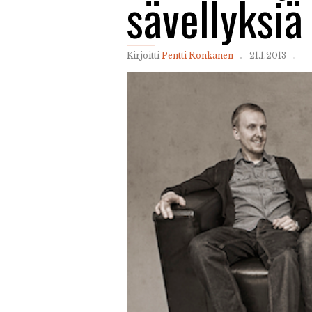
sävellyksiä
Kirjoitti
Pentti Ronkanen
21.1.2013