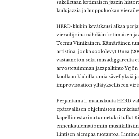
sukelletaan kotimaisen jazzin histori
laulujazzia ja huippuluokan vierailev
HERD-klubin kevätkausi alkaa perjan
vierailijoina nähdään kotimaisen 
Teemu Viinikainen. Kämäräinen tunn
artistina, jonka soololevyt Unea (20
vastaanoton sekä musadiggareilta et
arvostetuimman jazzpalkinto Yrjön 
kuullaan klubilla omia sävellyksiä 
improvisaation yllätykselliseen virt
Perjantaina 1. maaliskuuta HERD valt
epätavallisen ohjelmiston merkeiss
kapellimestarina tunnetuksi tullut 
ennenkuulemattomiin musiikillisiin
Lintisen aiempaa tuotantoa. Lintinen