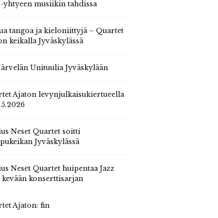
 -yhtyeen musiikin tahdissa
ua tangoa ja kieloniittyjä – Quartet
on keikalla Jyväskylässä
 Järvelän Unituulia Jyväskylään
tet Ajaton levynjulkaisukiertueella
.5.2026
us Neset Quartet soitti
pukeikan Jyväskylässä
us Neset Quartet huipentaa Jazz
n kevään konserttisarjan
tet Ajaton: fin