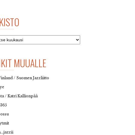
KISTO
to
NKIT MUUALLE
Finland / Suomen Jazzliitto
eye
sta / Katri Kallionpää
t365
possu
ytmit
…jazzii