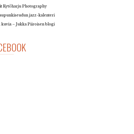
it Kytöharju Photography
upunkiseudun jazz-kalenteri
 kuvia – Jukka Piiroisen blogi
CEBOOK