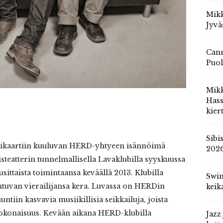
Mikk
Jyvä
Cann
Puol
Mik
Hass
kier
Sibi
kikaartiin kuuluvan HERD-yhtyeen isännöimä
202
listeatterin tunnelmallisella Lavaklubilla syyskuussa
sittaista toimintaansa keväällä 2013. Klubilla
Swin
htuvan vierailijansa kera. Luvassa on HERDin
keik
untiin kasvavia musiikillisia seikkailuja, joista
kokonaisuus. Kevään aikana HERD-klubilla
Jazz