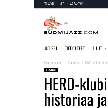
ETUSIVU
INFO
JAZZAKTIIVI!
SuomiJazz.com
UUTISET
TIEDOTTEET
JUTUT
SuomiJazz.com
Tiedotteet
HERD-klubilla suomi
TIEDOTTEET
HERD-klubil
historiaa ja