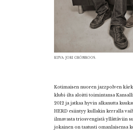
KUVA: JORI GRÖNROOS.
Kotimaisen nuoren jazzpolven kär
klubi-ilta aloitti toimintansa Kansal
2012 ja jatkaa hyvin alkanutta kuukau
HERD esiintyy kullakin kerralla vai
ilmavasta triosvengistä yllättäviin su
jokainen on taatusti omanlaisensa 