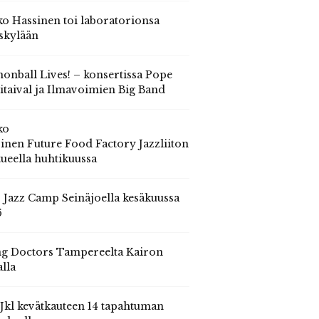
o Hassinen toi laboratorionsa
skylään
onball Lives! – konsertissa Pope
itaival ja Ilmavoimien Big Band
ko
inen Future Food Factory Jazzliiton
tueella huhtikuussa
s Jazz Camp Seinäjoella kesäkuussa
6
g Doctors Tampereelta Kairon
alla
 Jkl kevätkauteen 14 tapahtuman