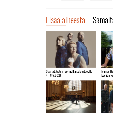
Lisää aiheesta
Samalta
Quartet Ajaton levynjulkaisukiertueella
Marius Ne
4.–8.5.2026
kevään ko