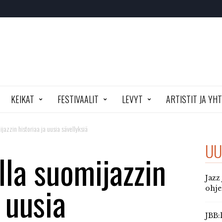
KEIKAT
FESTIVAALIT
LEVYT
ARTISTIT JA YH
jazzin historiaa ja uusia sävellyksiä
UU
la suomijazzin
Jazz
 uusia
ohj
JBB: