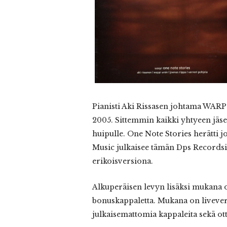
Pianisti
Aki Rissasen johtama WARP! 
2005. Sittemmin kaikki yhtyeen jäs
huipulle. One Note Stories herätti j
Music julkaisee tämän Dps Records
erikoisversiona.
Alkuperäisen levyn lisäksi mukana on
bonuskappaletta. Mukana on livever
julkaisemattomia kappaleita sekä otte