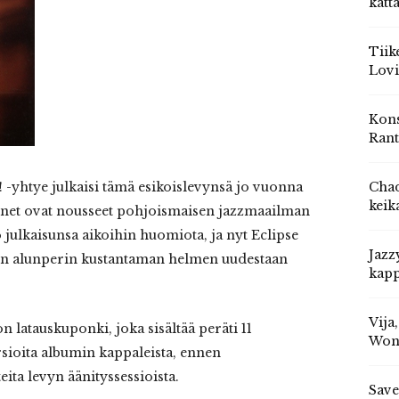
katt
Tiik
Lovi
Kons
Rant
Chad
-yhtye julkaisi tämä esikoislevynsä jo vuonna
keik
enet ovat nousseet pohjoismaisen jazzmaailman
o julkaisunsa aikoihin huomiota, ja nyt Eclipse
Jazz
in alunperin kustantaman helmen uudestaan
kapp
Vija
 latauskuponki, joka sisältää peräti 11
Won
sioita albumin kappaleista, ennen
ita levyn äänityssessioista.
Save