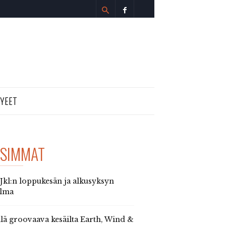
TYEET
SIMMAT
 Jkl:n loppukesän ja alkusyksyn
elma
llä groovaava kesäilta Earth, Wind &