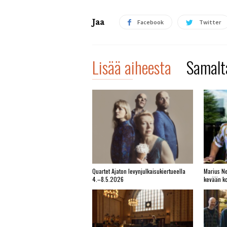
Jaa
Facebook
Twitter
Lisää aiheesta
Samalta
Quartet Ajaton levynjulkaisukiertueella
Marius Ne
4.–8.5.2026
kevään ko