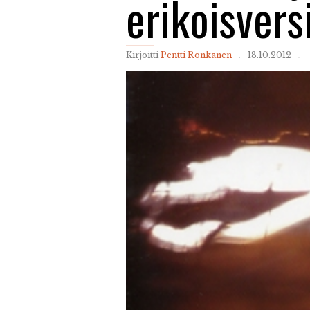
erikoisvers
Kirjoitti
Pentti Ronkanen
18.10.2012