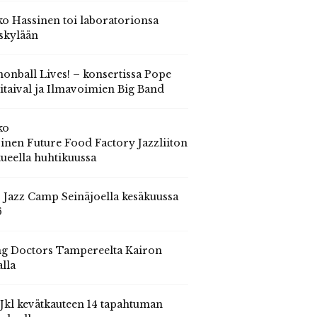
o Hassinen toi laboratorionsa
skylään
onball Lives! – konsertissa Pope
itaival ja Ilmavoimien Big Band
ko
inen Future Food Factory Jazzliiton
tueella huhtikuussa
s Jazz Camp Seinäjoella kesäkuussa
6
g Doctors Tampereelta Kairon
alla
 Jkl kevätkauteen 14 tapahtuman