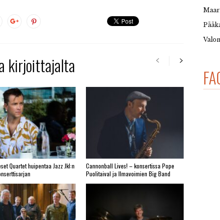
Maar
Pääka
Valon
 kirjoittajalta
FA
set Quartet huipentaa Jazz Jkl:n
Cannonball Lives! – konsertissa Pope
nserttisarjan
Puolitaival ja Ilmavoimien Big Band