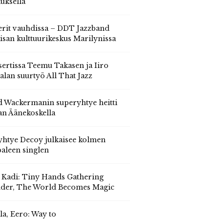
auksella
erit vauhdissa – DDT Jazzband
isan kulttuurikeskus Marilynissa
ertissa Teemu Takasen ja Iiro
alan suurtyö All That Jazz
 Wackermanin superyhtye heitti
an Äänekoskella
yhtye Decoy julkaisee kolmen
aleen singlen
, Kadi: Tiny Hands Gathering
der, The World Becomes Magic
la, Eero: Way to