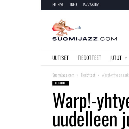
ETUSIVU
INFO
JAZZAKTIIVI!
SuomiJazz.com
UUTISET
TIEDOTTEET
JUTUT
SuomiJazz.com
Tiedotteet
Warp!-yhtyeen esiko
TIEDOTTEET
Warp!-yhty
uudelleen j