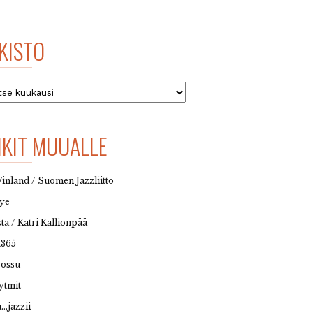
KISTO
to
NKIT MUUALLE
Finland / Suomen Jazzliitto
eye
sta / Katri Kallionpää
t365
possu
ytmit
…jazzii