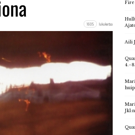
iona
Fire
Hull
1605
lukukertaa
Ajat
Aili
Quar
4.–8
Mari
huip
Mari
Jkl:
Quar