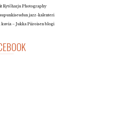
it Kytöharju Photography
upunkiseudun jazz-kalenteri
 kuvia – Jukka Piiroisen blogi
CEBOOK