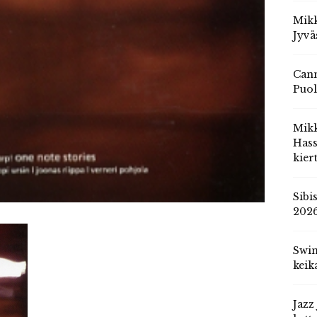
Mikk
Jyvä
Cann
Puol
Mik
Hass
kier
Sibi
202
Swin
keik
Jazz