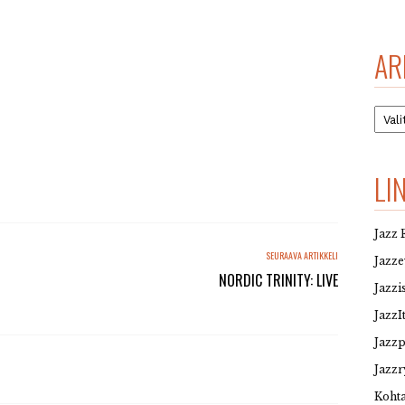
AR
Arkis
LI
Jazz 
SEURAAVA ARTIKKELI
Jazz
NORDIC TRINITY: LIVE
Jazzi
JazzI
Jazz
Jazzr
Kohta