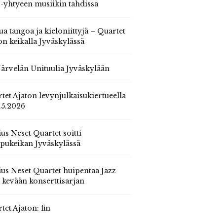
 -yhtyeen musiikin tahdissa
ua tangoa ja kieloniittyjä – Quartet
on keikalla Jyväskylässä
 Järvelän Unituulia Jyväskylään
tet Ajaton levynjulkaisukiertueella
.5.2026
us Neset Quartet soitti
pukeikan Jyväskylässä
us Neset Quartet huipentaa Jazz
n kevään konserttisarjan
tet Ajaton: fin