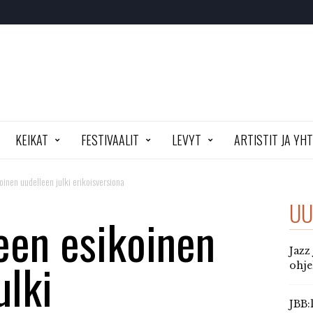
KEIKAT
FESTIVAALIT
LEVYT
ARTISTIT JA YH
inen uudelleen julki erikoisversiona
UU
een esikoinen
Jazz
ulki
ohj
JBB: