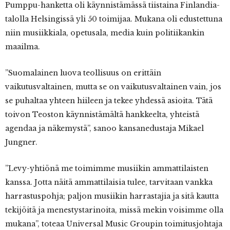
Pumppu-hanketta oli käynnistämässä tiistaina Finlandia-
talolla Helsingissä yli 50 toimijaa. Mukana oli edustettuna
niin musiikkiala, opetusala, media kuin politiikankin
maailma.
”Suomalainen luova teollisuus on erittäin
vaikutusvaltainen, mutta se on vaikutusvaltainen vain, jos
se puhaltaa yhteen hiileen ja tekee yhdessä asioita. Tätä
toivon Teoston käynnistämältä hankkeelta, yhteistä
agendaa ja näkemystä”, sanoo kansanedustaja Mikael
Jungner.
”Levy-yhtiönä me toimimme musiikin ammattilaisten
kanssa. Jotta näitä ammattilaisia tulee, tarvitaan vankka
harrastuspohja; paljon musiikin harrastajia ja sitä kautta
tekijöitä ja menestystarinoita, missä mekin voisimme olla
mukana”, toteaa Universal Music Groupin toimitusjohtaja