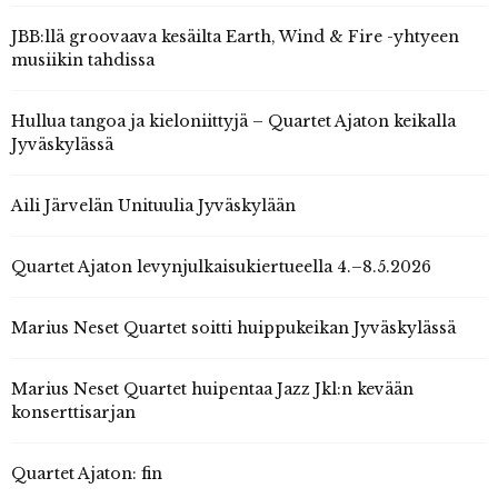
JBB:llä groovaava kesäilta Earth, Wind & Fire -yhtyeen
musiikin tahdissa
Hullua tangoa ja kieloniittyjä – Quartet Ajaton keikalla
Jyväskylässä
Aili Järvelän Unituulia Jyväskylään
Quartet Ajaton levynjulkaisukiertueella 4.–8.5.2026
Marius Neset Quartet soitti huippukeikan Jyväskylässä
Marius Neset Quartet huipentaa Jazz Jkl:n kevään
konserttisarjan
Quartet Ajaton: fin