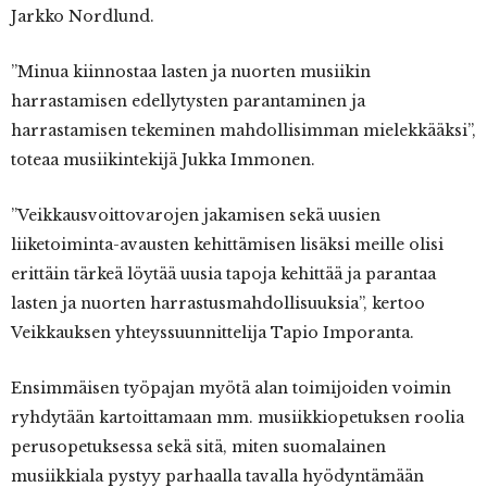
Jarkko Nordlund.
”Minua kiinnostaa lasten ja nuorten musiikin
harrastamisen edellytysten parantaminen ja
harrastamisen tekeminen mahdollisimman mielekkääksi”,
toteaa musiikintekijä Jukka Immonen.
”Veikkausvoittovarojen jakamisen sekä uusien
liiketoiminta-avausten kehittämisen lisäksi meille olisi
erittäin tärkeä löytää uusia tapoja kehittää ja parantaa
lasten ja nuorten harrastusmahdollisuuksia”, kertoo
Veikkauksen yhteyssuunnittelija Tapio Imporanta.
Ensimmäisen työpajan myötä alan toimijoiden voimin
ryhdytään kartoittamaan mm. musiikkiopetuksen roolia
perusopetuksessa sekä sitä, miten suomalainen
musiikkiala pystyy parhaalla tavalla hyödyntämään