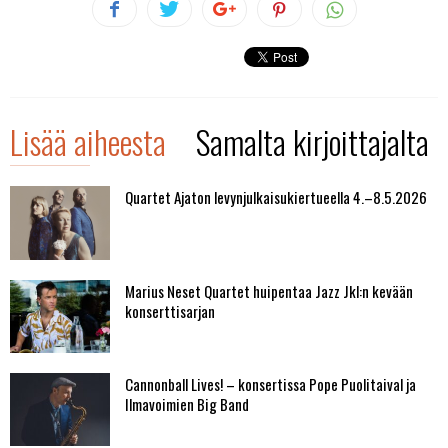
Lisää aiheesta
Samalta kirjoittajalta
Quartet Ajaton levynjulkaisukiertueella 4.–8.5.2026
Marius Neset Quartet huipentaa Jazz Jkl:n kevään
konserttisarjan
Cannonball Lives! – konsertissa Pope Puolitaival ja
Ilmavoimien Big Band