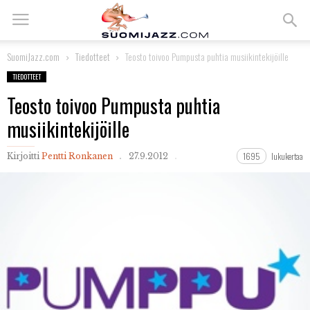
SuomiJazz.com
Tiedotteet
Teosto toivoo Pumpusta puhtia musiikintekijöille
TIEDOTTEET
Teosto toivoo Pumpusta puhtia
musiikintekijöille
1695
lukukertaa
Kirjoitti
Pentti Ronkanen
27.9.2012