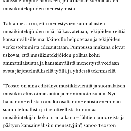
kanssa Pumpun: hankkeen, jolla tuetaan suomalaisten
musiikintekijöiden menestymistä.
Tähtäimessä on, että menestyvien suomalaisten
musiikintekijöiden määrää kasvatetaan, tekijöiden reittiä
kansainvälisille markkinoille helpotetaan ja tekijöiden
verkostoitumista edesautetaan. Pumpussa mukana olevat
uskovat, että musiikintekijöiden polkua kohti
ammattilaisuutta ja kansainvälistä menestystä voidaan
avata järjestelmällisellä työllä ja yhdessä tekemisellä.
”Teosto on aina edistänyt musiikkivientiä ja suomalaisen
musiikin elinvoimaisuutta ja monimuotoisuutta. Nyt
haluamme edistää omalta osaltamme entistä enemmän
suunnitelmallista ja tavoitteellista toimintaa
musiikintekijän koko uran aikana – lähtien junioreista ja
päätyen kansainvälisiin menestyjiin”, sanoo Teoston