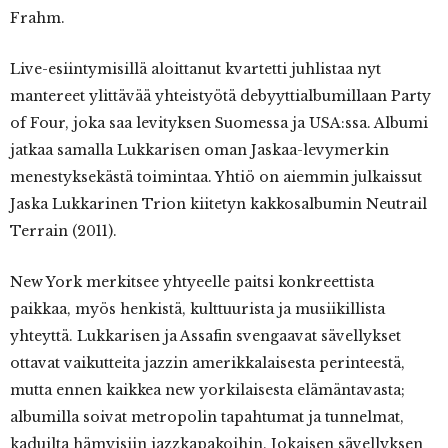
Frahm.
Live-esiintymisillä aloittanut kvartetti juhlistaa nyt
mantereet ylittävää yhteistyötä debyyttialbumillaan Party
of Four, joka saa levityksen Suomessa ja USA:ssa. Albumi
jatkaa samalla Lukkarisen oman Jaskaa-levymerkin
menestyksekästä toimintaa. Yhtiö on aiemmin julkaissut
Jaska Lukkarinen Trion kiitetyn kakkosalbumin Neutrail
Terrain (2011).
New York merkitsee yhtyeelle paitsi konkreettista
paikkaa, myös henkistä, kulttuurista ja musiikillista
yhteyttä. Lukkarisen ja Assafin svengaavat sävellykset
ottavat vaikutteita jazzin amerikkalaisesta perinteestä,
mutta ennen kaikkea new yorkilaisesta elämäntavasta;
albumilla soivat metropolin tapahtumat ja tunnelmat,
kaduilta hämyisiin jazzkapakoihin. Jokaisen sävellyksen