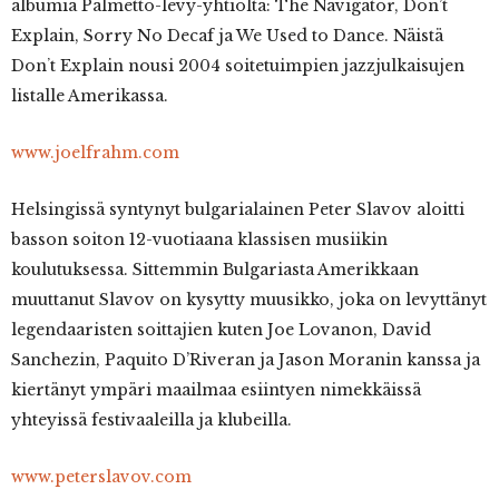
albumia Palmetto-levy-yhtiöltä: The Navigator, Don’t
Explain, Sorry No Decaf ja We Used to Dance. Näistä
Donʼt Explain nousi 2004 soitetuimpien jazzjulkaisujen
listalle Amerikassa.
www.joelfrahm.com
Helsingissä syntynyt bulgarialainen Peter Slavov aloitti
basson soiton 12-vuotiaana klassisen musiikin
koulutuksessa. Sittemmin Bulgariasta Amerikkaan
muuttanut Slavov on kysytty muusikko, joka on levyttänyt
legendaaristen soittajien kuten Joe Lovanon, David
Sanchezin, Paquito D’Riveran ja Jason Moranin kanssa ja
kiertänyt ympäri maailmaa esiintyen nimekkäissä
yhteyissä festivaaleilla ja klubeilla.
www.peterslavov.com