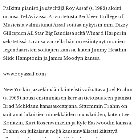
Palkittu pianisti ja säveltäjä Roy Assaf (s. 1982) aloitti
uransa Tel Avivissa. Arvostetusta Berkleen College of
Musicista valmistunut Assaf soittaa nykyisin mm. Dizzy
Gillespien All Star Big Bandissa sekä Winard Harperin
sekstetissä. Uransa varrella hän on esiintynyt monien
legendaaristen soittajien kanssa, kuten Jimmy Heathin,
Slide Hamptonin ja James Moodyn kanssa.
www.royassaf.com
New Yorkin jazzelämään kiinteästi vaikuttava Joel Frahm
(s. 1969) nousi ensimmäisen kerran tietoisuuteen pianisti
Brad Mehldaun kanssasoittajana. Sittemmin Frahm on
soittanut lukuisien nimekkäiden muuskoiden, kuten Lee
Konitzin, Kurt Rosenwinkelin ja Kyle Eastwoodin kanssa.
Frahm on julkaissut neljä kansainvälisesti kiitettyä