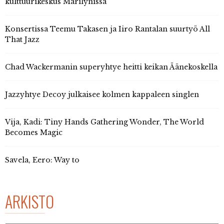
kulttuurikeskus Marilynissa
Konsertissa Teemu Takasen ja Iiro Rantalan suurtyö All
That Jazz
Chad Wackermanin superyhtye heitti keikan Äänekoskella
Jazzyhtye Decoy julkaisee kolmen kappaleen singlen
Vija, Kadi: Tiny Hands Gathering Wonder, The World
Becomes Magic
Savela, Eero: Way to
ARKISTO