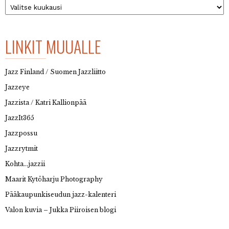
Arkisto
LINKIT MUUALLE
Jazz Finland / Suomen Jazzliitto
Jazzeye
Jazzista / Katri Kallionpää
JazzIt365
Jazzpossu
Jazzrytmit
Kohta…jazzii
Maarit Kytöharju Photography
Pääkaupunkiseudun jazz-kalenteri
Valon kuvia – Jukka Piiroisen blogi