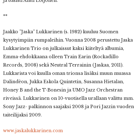
ja basisti Antti Lötjönen.
**
Jaakko ”Jaska” Lukkarinen (s. 1982) kuuluu Suomen
kysytyimpiin rumpaleihin. Vuonna 2008 perustettu Jaska
Lukkarinen Trio on julkaissut kaksi kiiteltyä albumia,
Emma-ehdokkaana olleen Train Earin (Rockadillo
Records, 2008) sekä Neutral Terrainin (Jaskaa, 2011).
Lukkarista voi kuulla oman trionsa lisäksi muun muassa
Dalindèon, Jukka Eskola Quintetin, Susanna Hietalan,
Honey B and the T-Bonesin ja UMO Jazz Orchestran
riveissä. Lukkarinen on 10-vuotisella urallaan valittu mm.
Sony Jazz- palkinnon saajaksi 2008 ja Pori Jazzin vuoden
taiteilijaksi 2009.
www.jaskalukkarinen.com