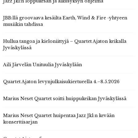
Jazz Jkl:n loppukesän ja alkusyksyn ohjelma
JBB:llä groovaava kesäilta Earth, Wind & Fire -yhtyeen
musiikin tahdissa
Hullua tangoa ja kieloniittyjä – Quartet Ajaton keikalla
Jyväskylässä
Aili Järvelän Unituulia Jyväskylään
Quartet Ajaton levynjulkaisukiertueella 4.–8.5.2026
Marius Neset Quartet soitti huippukeikan Jyväskylässä
Marius Neset Quartet huipentaa Jazz Jkl:n kevään
konserttisarjan