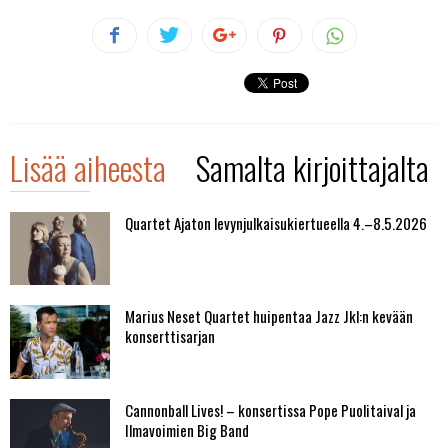
Lisää aiheesta
Samalta kirjoittajalta
Quartet Ajaton levynjulkaisukiertueella 4.–8.5.2026
Marius Neset Quartet huipentaa Jazz Jkl:n kevään
konserttisarjan
Cannonball Lives! – konsertissa Pope Puolitaival ja
Ilmavoimien Big Band