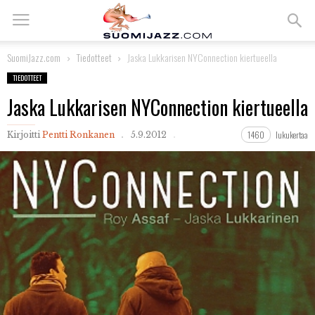
SuomiJazz.com
Tiedotteet
Jaska Lukkarisen NYConnection kiertueella
TIEDOTTEET
Jaska Lukkarisen NYConnection kiertueella
1460
lukukertaa
Kirjoitti
Pentti Ronkanen
5.9.2012