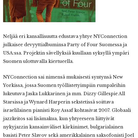
Neljää
eri kansallisuutta edustava yhtye NYConnection
julkaisee devyyttialbuminsa Party of Four Suomessa ja
USA:ssa. Projektin sävellyksiä kuullaan syksyllä ympäri
Suomen ulottuvalla kiertueella.
NYConnection sai nimensä mukaisesti syntynsä New
Yorkissa, jossa Suomen työllistetyimpiin rumpaleihin
lukeutuva Jaska Lukkarinen ja mm. Dizzy Gillespie All
Starsissa ja Wynard Harperin sekstetissä soittava
israelilainen pianisti Roy Assaf kohtasivat 2007. Globaali
jazzkeitos sai lisämakua, kun yhtyeeseen liittyivät
nykyjazzin kansainväliset kärkinimet, bulgarialainen
basisti Peter Slavov sekä amerikkalainen saksofonisti Joel