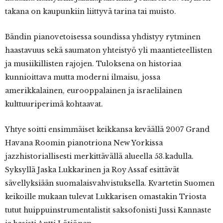
takana on kaupunkiin liittyvä tarina tai muisto.
Bändin pianovetoisessa soundissa yhdistyy rytminen
haastavuus sekä saumaton yhteistyö yli maantieteellisten
ja musiikillisten rajojen. Tuloksena on historiaa
kunnioittava mutta moderni ilmaisu, jossa
amerikkalainen, eurooppalainen ja israelilainen
kulttuuriperimä kohtaavat.
Yhtye soitti ensimmäiset keikkansa keväällä 2007 Grand
Havana Roomin pianotriona New Yorkissa
jazzhistoriallisesti merkittävällä alueella 53.kadulla.
Syksyllä Jaska Lukkarinen ja Roy Assaf esittävät
sävellyksiään suomalaisvahvistuksella. Kvartetin Suomen
keikoille mukaan tulevat Lukkarisen omastakin Triosta
tutut huippuinstrumentalistit saksofonisti Jussi Kannaste