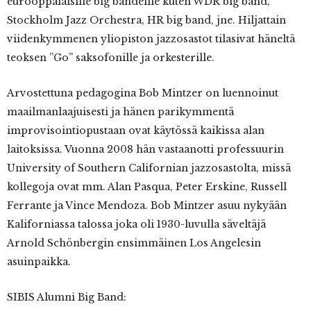
eurooppalaisille big bandeille kuten WDR big band,
Stockholm Jazz Orchestra, HR big band, jne. Hiljattain
viidenkymmenen yliopiston jazzosastot tilasivat häneltä
teoksen ”Go” saksofonille ja orkesterille.
Arvostettuna pedagogina Bob Mintzer on luennoinut
maailmanlaajuisesti ja hänen parikymmentä
improvisointiopustaan ovat käytössä kaikissa alan
laitoksissa. Vuonna 2008 hän vastaanotti professuurin
University of Southern Californian jazzosastolta, missä
kollegoja ovat mm. Alan Pasqua, Peter Erskine, Russell
Ferrante ja Vince Mendoza. Bob Mintzer asuu nykyään
Kaliforniassa talossa joka oli 1930-luvulla säveltäjä
Arnold Schönbergin ensimmäinen Los Angelesin
asuinpaikka.
SIBIS Alumni Big Band: