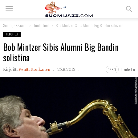
SuomiJazz.com
Tiedotteet
Bob Mintzer Sibis Alumni Big Bandin solistina
TIEDOTTEET
Bob Mintzer Sibis Alumni Big Bandin
solistina
1480
lukukertaa
Kirjoitti
Pentti Ronkanen
25.9.2012