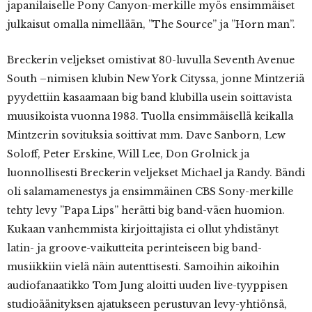
japanilaiselle Pony Canyon-merkille myös ensimmäiset
julkaisut omalla nimellään, ”The Source” ja ”Horn man”.
Breckerin veljekset omistivat 80-luvulla Seventh Avenue
South –nimisen klubin New York Cityssa, jonne Mintzeriä
pyydettiin kasaamaan big band klubilla usein soittavista
muusikoista vuonna 1983. Tuolla ensimmäisellä keikalla
Mintzerin sovituksia soittivat mm. Dave Sanborn, Lew
Soloff, Peter Erskine, Will Lee, Don Grolnick ja
luonnollisesti Breckerin veljekset Michael ja Randy. Bändi
oli salamamenestys ja ensimmäinen CBS Sony-merkille
tehty levy ”Papa Lips” herätti big band-väen huomion.
Kukaan vanhemmista kirjoittajista ei ollut yhdistänyt
latin- ja groove-vaikutteita perinteiseen big band-
musiikkiin vielä näin autenttisesti. Samoihin aikoihin
audiofanaatikko Tom Jung aloitti uuden live-tyyppisen
studioäänityksen ajatukseen perustuvan levy-yhtiönsä,