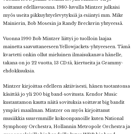
soittanut edellisvuonna. 1980-luvulla Mintzer julkaisi
myös useita pikkuyhtyelevytyksiä ja esiintyi mm. Mike
Mainierin, Bob Mosesin ja Randy Breckerin yhtyeessä.
Vuonna 1990 Bob Mintzer liittyi jo tuolloin laajaa
mainetta saavuttaneeseen Yellowjackets-yhtyeeseen. Tämä
kvartetti onkin ollut mieluinen ilmaisukanava hänelle,
takana on jo 22 vuotta, 13 CD:tä, kiertueita ja Grammy-
ehdokkuuksia.
Mintzer kirjoittaa edelleen aktiivisesti, hänen tuotantonsa
käsittää jo yli 200 big band-sovitusta. Kendor Music
kustantamon kautta näitä sovituksia soittavat big bandit
ympäri maailman. Mintzer on myös kirjoittanut
musiikkia suuremmille kokoonpanoille kuten National
Symphony Orchestra, Hollannin Metropole Orchestra ja