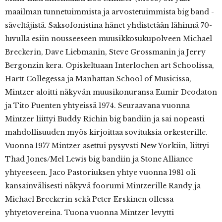
maailman tunnetuimmista ja arvostetuimmista big band -
säveltäjistä. Saksofonistina hänet yhdistetään lähinnä 70-
luvulla esiin nousseeseen muusikkosukupolveen Michael
Breckerin, Dave Liebmanin, Steve Grossmanin ja Jerry
Bergonzin kera. Opiskeltuaan Interlochen art Schoolissa,
Hartt Collegessa ja Manhattan School of Musicissa,
Mintzer aloitti näkyvän muusikonuransa Eumir Deodaton
ja Tito Puenten yhtyeissä 1974. Seuraavana vuonna
Mintzer liittyi Buddy Richin big bandiin ja sai nopeasti
mahdollisuuden myös kirjoittaa sovituksia orkesterille.
Vuonna 1977 Mintzer asettui pysyvsti New Yorkiin, liittyi
Thad Jones/Mel Lewis big bandiin ja Stone Alliance
yhtyeeseen. Jaco Pastoriuksen yhtye vuonna 1981 oli
kansainvälisesti näkyvä foorumi Mintzerille Randy ja
Michael Breckerin sekä Peter Erskinen ollessa
yhtyetovereina. Tuona vuonna Mintzer levytti