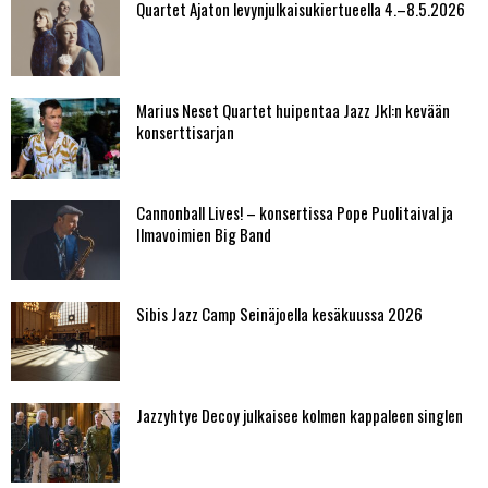
Quartet Ajaton levynjulkaisukiertueella 4.–8.5.2026
Marius Neset Quartet huipentaa Jazz Jkl:n kevään
konserttisarjan
Cannonball Lives! – konsertissa Pope Puolitaival ja
Ilmavoimien Big Band
Sibis Jazz Camp Seinäjoella kesäkuussa 2026
Jazzyhtye Decoy julkaisee kolmen kappaleen singlen