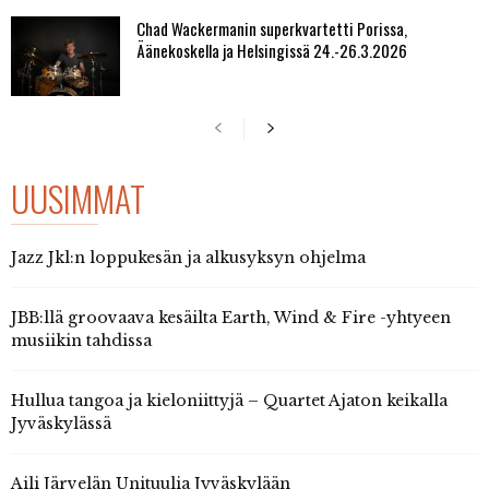
Chad Wackermanin superkvartetti Porissa,
Äänekoskella ja Helsingissä 24.-26.3.2026
UUSIMMAT
Jazz Jkl:n loppukesän ja alkusyksyn ohjelma
JBB:llä groovaava kesäilta Earth, Wind & Fire -yhtyeen
musiikin tahdissa
Hullua tangoa ja kieloniittyjä – Quartet Ajaton keikalla
Jyväskylässä
Aili Järvelän Unituulia Jyväskylään