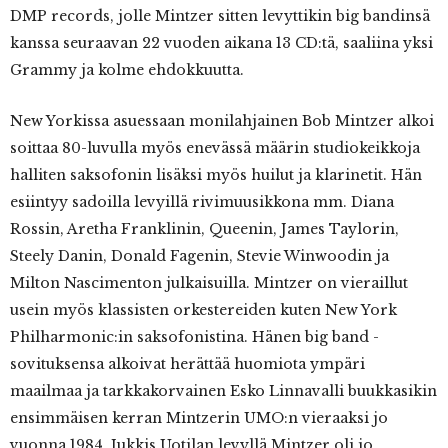
DMP records, jolle Mintzer sitten levyttikin big bandinsä
kanssa seuraavan 22 vuoden aikana 13 CD:tä, saaliina yksi
Grammy ja kolme ehdokkuutta.
New Yorkissa asuessaan monilahjainen Bob Mintzer alkoi
soittaa 80-luvulla myös enevässä määrin studiokeikkoja
halliten saksofonin lisäksi myös huilut ja klarinetit. Hän
esiintyy sadoilla levyillä rivimuusikkona mm. Diana
Rossin, Aretha Franklinin, Queenin, James Taylorin,
Steely Danin, Donald Fagenin, Stevie Winwoodin ja
Milton Nascimenton julkaisuilla. Mintzer on vieraillut
usein myös klassisten orkestereiden kuten New York
Philharmonic:in saksofonistina. Hänen big band -
sovituksensa alkoivat herättää huomiota ympäri
maailmaa ja tarkkakorvainen Esko Linnavalli buukkasikin
ensimmäisen kerran Mintzerin UMO:n vieraaksi jo
vuonna 1984. Jukkis Uotilan levyllä Mintzer oli jo