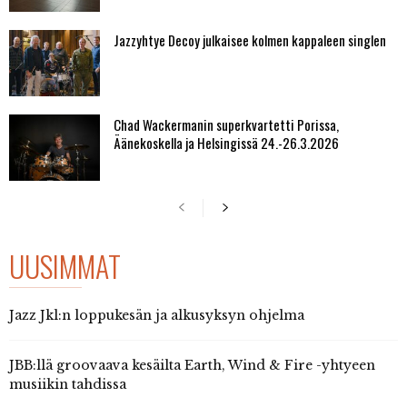
Jazzyhtye Decoy julkaisee kolmen kappaleen singlen
Chad Wackermanin superkvartetti Porissa,
Äänekoskella ja Helsingissä 24.-26.3.2026
UUSIMMAT
Jazz Jkl:n loppukesän ja alkusyksyn ohjelma
JBB:llä groovaava kesäilta Earth, Wind & Fire -yhtyeen
musiikin tahdissa