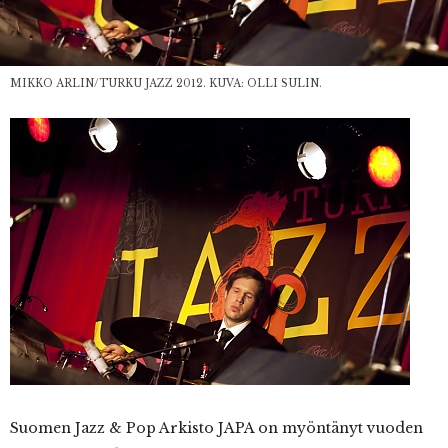
MIKKO ARLIN/TURKU JAZZ 2012. KUVA: OLLI SULIN.
Suomen Jazz & Pop Arkisto JAPA on myöntänyt vuoden