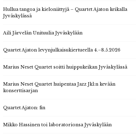
Hullua tangoa ja kieloniittyjä – Quartet Ajaton keikalla
Jyväskylässä
Aili Järvelän Unituulia Jyväskylään
Quartet Ajaton levynjulkaisukiertueella 4.–8.5.2026
Marius Neset Quartet soitti huippukeikan Jyväskylässä
Marius Neset Quartet huipentaa Jazz Jkl:n kevään
konserttisarjan
Quartet Ajaton: fin
Mikko Hassinen toi laboratorionsa Jyväskylään