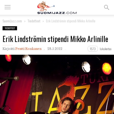
SuomiJazz.com
Tiedotteet
Erik Lindströmin stipendi Mikko Arlinille
TIEDOTTEET
Erik Lindströmin stipendi Mikko Arlinille
1573
lukukertaa
Kirjoitti
Pentti Ronkanen
28.5.2012