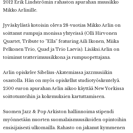
2012 Erik Lindströmin rahaston apurahan muusikko
Mikko Arlinille.
Jyväskylästä kotoisin oleva 28-vuotias Mikko Arlin on
soittanut rumpuja monissa yhtyeissä (Olli Hirvonen
Quartet, Tribute to ”Ella” featuring Aili Ikonen, Miika
Pelkonen Trio, Quad ja Trio Laevis). Lisäksi Arlin on
toiminut teatterimuusikkona ja rumpuopettajana.
Arlin opiskelee Sibelius-Akatemiassa jazzmusiikin
osastolla. Hän on myös opiskellut studiotyöskentelyä.
2500 euron apurahan Arlin aikoo käyttää New Yorkissa
soittotunteihin ja kokemuksien kartuttamiseen.
Suomen Jazz & Pop Arkiston hallinnoima stipendi
myönnetään nuorten suomalaismuusikoiden opintoihin
ensisijaisesti ulkomailla. Rahasto on jakanut kymmenen