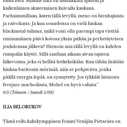
sama idea. Minulle siitä on musiikkina ajattelu ja
kaikenlainen akateeminen kuivailu kaukana.
Parhaimmillaan, kuten tällä levyllä, meno on hienhajuista
ja raivokasta. Ja kun soundeissa on vielä hiukan
blackmetal-tuhnua, mikä voisi olla parempi tapa viettää
ensimmäinen päivä kotona yksin pitkän ja perhetäyteisen
joululoman jälkeen? Hienoin asia tällä levyllä on kahden
rumpalin käyttö. Sillä saadaan aikaan aivan tajuton
liikevoima, joka ei hellitä hetkeksikään. Kun tähän lisätään
hiukan baritonin mörinää, niin se pohjavirta, jonka
päällä energia lepää, on synnytetty. Jos tykkäät hienosta
freejazz-machoilusta, Mohel on hyvä valinta.”
4/5 (Tolonen / Soundi 1/09)
ILIA BELORUKOV
Tämä reilu kakskymppinen fonisti Venäjän Pietarista on