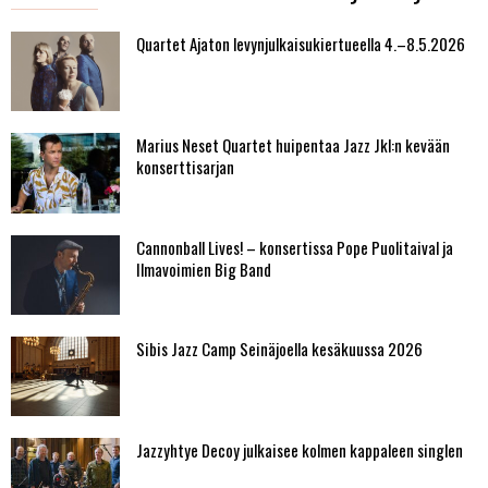
Quartet Ajaton levynjulkaisukiertueella 4.–8.5.2026
Marius Neset Quartet huipentaa Jazz Jkl:n kevään
konserttisarjan
Cannonball Lives! – konsertissa Pope Puolitaival ja
Ilmavoimien Big Band
Sibis Jazz Camp Seinäjoella kesäkuussa 2026
Jazzyhtye Decoy julkaisee kolmen kappaleen singlen