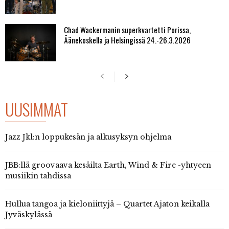
Chad Wackermanin superkvartetti Porissa,
Äänekoskella ja Helsingissä 24.-26.3.2026
UUSIMMAT
Jazz Jkl:n loppukesän ja alkusyksyn ohjelma
JBB:llä groovaava kesäilta Earth, Wind & Fire -yhtyeen
musiikin tahdissa
Hullua tangoa ja kieloniittyjä – Quartet Ajaton keikalla
Jyväskylässä