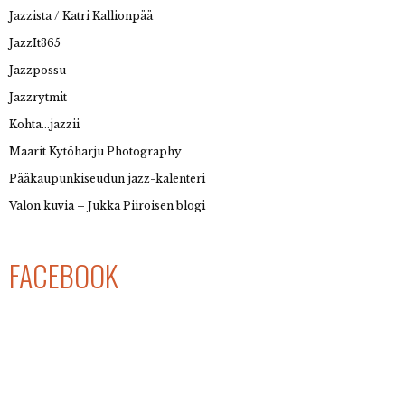
Jazzista / Katri Kallionpää
JazzIt365
Jazzpossu
Jazzrytmit
Kohta…jazzii
Maarit Kytöharju Photography
Pääkaupunkiseudun jazz-kalenteri
Valon kuvia – Jukka Piiroisen blogi
FACEBOOK