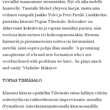
vieraillut maassamme aiemminkin. Nyt oli aika uudelle
haasteelle. Taustalle Mohel-yhtyeen hurjat, mutta niin
erilaiset rumpalit Jaakko Tolvi ja Petri Pirtilä. Lisukkeeksi
pistetään kitaristi Topias Tiheäsalo. Belorukov on
ahkeroinut kokeilevan ja vapaan musiikin parissa, niin
soolona kuin useissa eri kokoonpanoissakin. Hieman
himmeää ja pienimuotoista soittoa tai äärimmäistä
meteliä, siinä sopiva pohja illan annille. ”A promising
saxophonist of a brand new formation who’s not
overburdened with problems we have… he plays much
and easily.” Vladislav Makarov
TOPIAS TIHEÄSALO
Klassista kitaraa opiskellut Tiheäsalo taitaa hillityn viileän
soittotyylin tai vaihtoehtoisesti improvisaatio-metallin
(Pymathon). Anteeksiantamattomalla kitarasoundilla