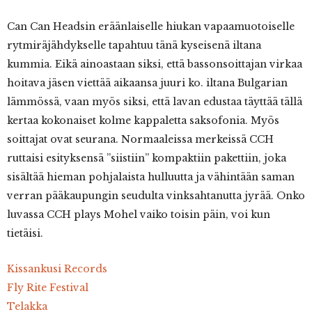
Can Can Headsin eräänlaiselle hiukan vapaamuotoiselle
rytmiräjähdykselle tapahtuu tänä kyseisenä iltana
kummia. Eikä ainoastaan siksi, että bassonsoittajan virkaa
hoitava jäsen viettää aikaansa juuri ko. iltana Bulgarian
lämmössä, vaan myös siksi, että lavan edustaa täyttää tällä
kertaa kokonaiset kolme kappaletta saksofonia. Myös
soittajat ovat seurana. Normaaleissa merkeissä CCH
ruttaisi esityksensä ”siistiin” kompaktiin pakettiin, joka
sisältää hieman pohjalaista hulluutta ja vähintään saman
verran pääkaupungin seudulta vinksahtanutta jyrää. Onko
luvassa CCH plays Mohel vaiko toisin päin, voi kun
tietäisi.
Kissankusi Records
Fly Rite Festival
Telakka