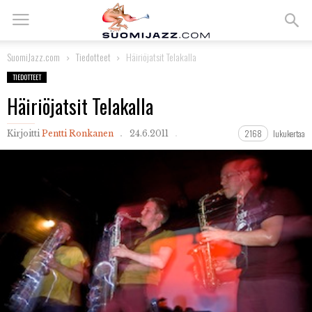
SuomiJazz.com
Tiedotteet
Häiriöjatsit Telakalla
TIEDOTTEET
Häiriöjatsit Telakalla
2168
lukukertaa
Kirjoitti
Pentti Ronkanen
24.6.2011