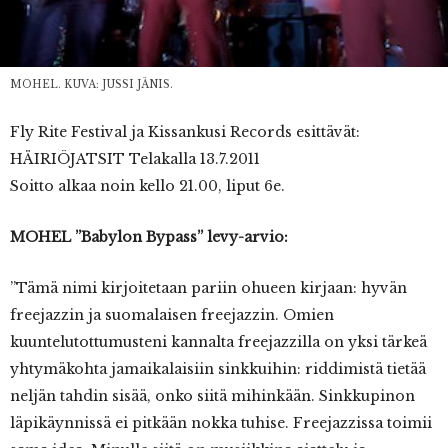
MOHEL. KUVA: JUSSI JÄNIS.
Fly
Rite Festival ja Kissankusi Records esittävät:
HÄIRIÖJATSIT Telakalla 13.7.2011
Soitto alkaa noin kello 21.00, liput 6e.
MOHEL ”Babylon Bypass” levy-arvio:
”Tämä nimi kirjoitetaan pariin ohueen kirjaan: hyvän
freejazzin ja suomalaisen freejazzin. Omien
kuuntelutottumusteni kannalta freejazzilla on yksi tärkeä
yhtymäkohta jamaikalaisiin sinkkuihin: riddimistä tietää
neljän tahdin sisää, onko siitä mihinkään. Sinkkupinon
läpikäynnissä ei pitkään nokka tuhise. Freejazzissa toimii