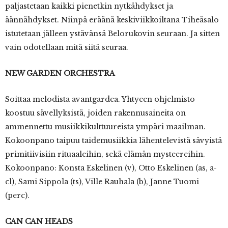
paljastetaan kaikki pienetkin nytkähdykset ja
äännähdykset. Niinpä eräänä keskiviikkoiltana Tiheäsalo
istutetaan jälleen ystävänsä Belorukovin seuraan. Ja sitten
vain odotellaan mitä siitä seuraa.
NEW GARDEN ORCHESTRA
Soittaa melodista avantgardea. Yhtyeen ohjelmisto
koostuu sävellyksistä, joiden rakennusaineita on
ammennettu musiikkikulttuureista ympäri maailman.
Kokoonpano taipuu taidemusiikkia lähentelevistä sävyistä
primitiivisiin rituaaleihin, sekä elämän mysteereihin.
Kokoonpano: Konsta Eskelinen (v), Otto Eskelinen (as, a-
cl), Sami Sippola (ts), Ville Rauhala (b), Janne Tuomi
(perc).
CAN CAN HEADS