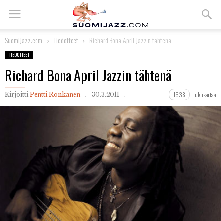
SuomiJazz.com
Tiedotteet
Richard Bona April Jazzin tähtenä
TIEDOTTEET
Richard Bona April Jazzin tähtenä
1538
lukukertaa
Kirjoitti
Pentti Ronkanen
30.3.2011