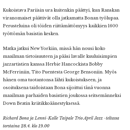
Kukoistava Pariisin ura kuitenkin päättyi, kun Ranskan
viranomaiset päättivät olla jatkamatta Bonan työlupaa.
Perusteluina oli töiden riittämättömyys kaikkien 1600
työttömän basistin kesken.
Matka jatkui New Yorkiin, missä hän nousi koko
maailman tietoisuuteen ja pääsi lavalle kuuluisimpien
jazzartistien kanssa Herbie Hancockista Bobby
McFerriniin, Tito Puentesta George Bensoniin. Myös
hänen oma tuotantonsa lähti kukoistukseen, ja
osoituksena taidoistaan Bona sijoittui tänä vuonna
maailman parhaiden basistien joukossa seitsemänneksi
Down Beatin kriitikkoäänestyksessä.
Richard Bona ja Lenni-Kalle Taipale Trio April Jazz -teltassa
torstaina 28.4. klo 19.00