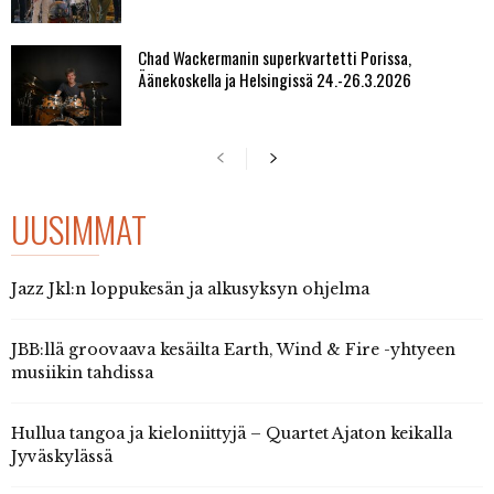
Chad Wackermanin superkvartetti Porissa,
Äänekoskella ja Helsingissä 24.-26.3.2026
UUSIMMAT
Jazz Jkl:n loppukesän ja alkusyksyn ohjelma
JBB:llä groovaava kesäilta Earth, Wind & Fire -yhtyeen
musiikin tahdissa
Hullua tangoa ja kieloniittyjä – Quartet Ajaton keikalla
Jyväskylässä