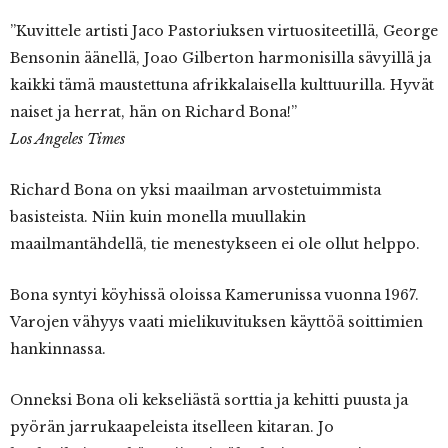
”Kuvittele
artisti Jaco Pastoriuksen virtuositeetillä, George
Bensonin äänellä, Joao Gilberton harmonisilla sävyillä ja
kaikki tämä maustettuna afrikkalaisella kulttuurilla. Hyvät
naiset ja herrat, hän on Richard Bona!”
Los Angeles Times
Richard Bona on yksi maailman arvostetuimmista
basisteista. Niin kuin monella muullakin
maailmantähdellä, tie menestykseen ei ole ollut helppo.
Bona syntyi köyhissä oloissa Kamerunissa vuonna 1967.
Varojen vähyys vaati mielikuvituksen käyttöä soittimien
hankinnassa.
Onneksi Bona oli kekseliästä sorttia ja kehitti puusta ja
pyörän jarrukaapeleista itselleen kitaran. Jo