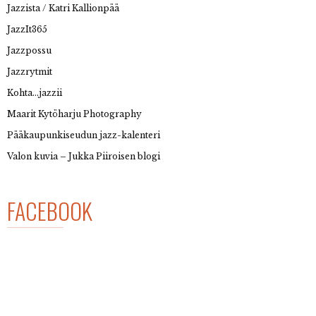
Jazzista / Katri Kallionpää
JazzIt365
Jazzpossu
Jazzrytmit
Kohta…jazzii
Maarit Kytöharju Photography
Pääkaupunkiseudun jazz-kalenteri
Valon kuvia – Jukka Piiroisen blogi
FACEBOOK