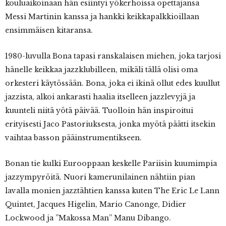
kouluaikoinaan hän esiintyi yökerhoissa opettajansa
Messi Martinin kanssa ja hankki keikkapalkkioillaan
ensimmäisen kitaransa.
1980-luvulla Bona tapasi ranskalaisen miehen, joka tarjosi
hänelle keikkaa jazzklubilleen, mikäli tällä olisi oma
orkesteri käytössään. Bona, joka ei ikinä ollut edes kuullut
jazzista, alkoi ankarasti haalia itselleen jazzlevyjä ja
kuunteli niitä yötä päivää. Tuolloin hän inspiroitui
erityisesti Jaco Pastoriuksesta, jonka myötä päätti itsekin
vaihtaa basson pääinstrumentikseen.
Bonan tie kulki Eurooppaan keskelle Pariisin kuumimpia
jazzympyröitä. Nuori kamerunilainen nähtiin pian
lavalla monien jazztähtien kanssa kuten The Eric Le Lann
Quintet, Jacques Higelin, Mario Canonge, Didier
Lockwood ja ”Makossa Man” Manu Dibango.