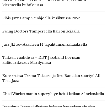
Mikko Hassinen Future Food Factory Jazzliiton
kiertueella huhtikuussa
Sibis Jazz Camp Seinäjoella kesäkuussa 2026
Swing Doctors Tampereelta Kairon keikalla
Jazz Jkl kevätkauteen 14 tapahtuman kattauksella
Tiikerit vauhdissa – DDT Jazzband Loviisan
kulttuurikeskus Marilynissa
Konsertissa Teemu Takasen ja Iiro Rantalan suurtyö All
That Jazz
Chad Wackermanin superyhtye heitti keikan Äänekoskella