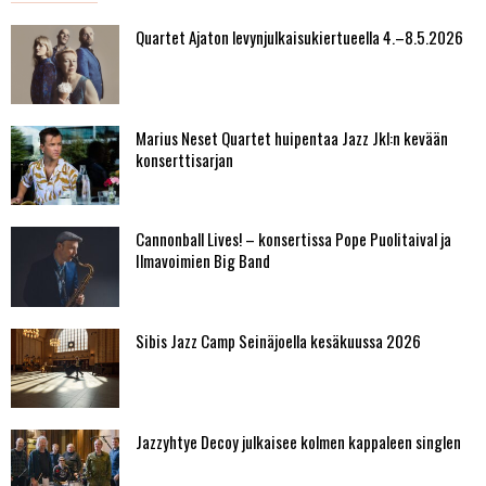
Quartet Ajaton levynjulkaisukiertueella 4.–8.5.2026
Marius Neset Quartet huipentaa Jazz Jkl:n kevään
konserttisarjan
Cannonball Lives! – konsertissa Pope Puolitaival ja
Ilmavoimien Big Band
Sibis Jazz Camp Seinäjoella kesäkuussa 2026
Jazzyhtye Decoy julkaisee kolmen kappaleen singlen