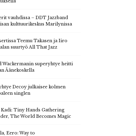
auksella
erit vauhdissa – DDT Jazzband
isan kulttuurikeskus Marilynissa
ertissa Teemu Takasen ja Iiro
alan suurtyö All That Jazz
 Wackermanin superyhtye heitti
an Äänekoskella
yhtye Decoy julkaisee kolmen
aleen singlen
, Kadi: Tiny Hands Gathering
der, The World Becomes Magic
la, Eero: Way to