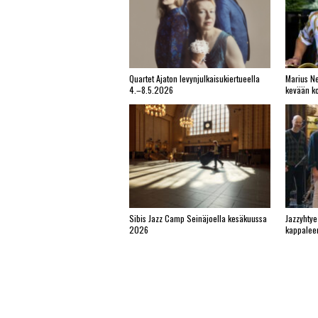
Quartet Ajaton levynjulkaisukiertueella
Marius Ne
4.–8.5.2026
kevään ko
Sibis Jazz Camp Seinäjoella kesäkuussa
Jazzyhtye
2026
kappalee