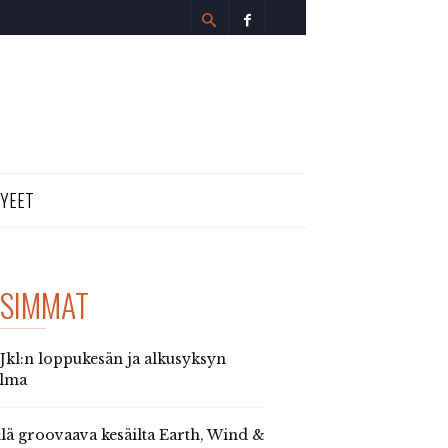
TYEET
SIMMAT
 Jkl:n loppukesän ja alkusyksyn
elma
llä groovaava kesäilta Earth, Wind &