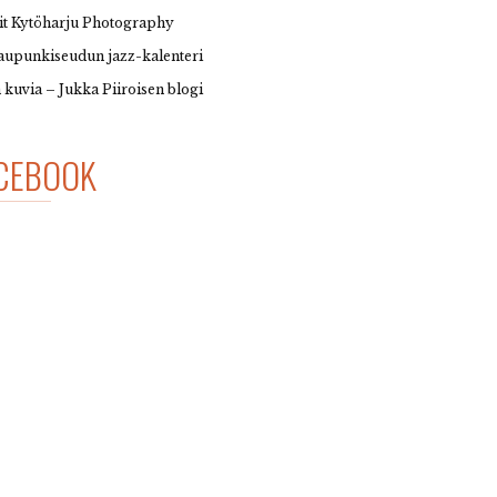
it Kytöharju Photography
upunkiseudun jazz-kalenteri
 kuvia – Jukka Piiroisen blogi
CEBOOK