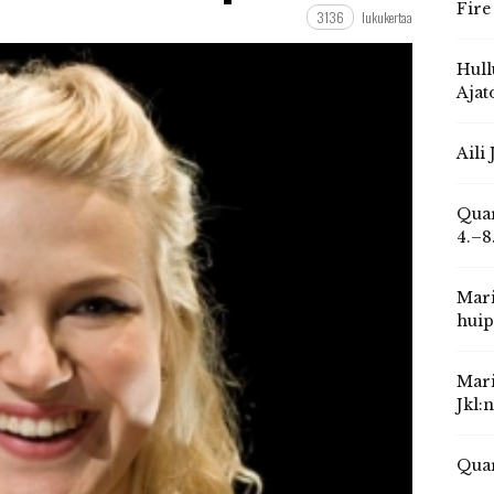
Fire
3136
lukukertaa
Hull
Ajat
Aili
Quar
4.–8
Mari
huip
Mari
Jkl:
Quar