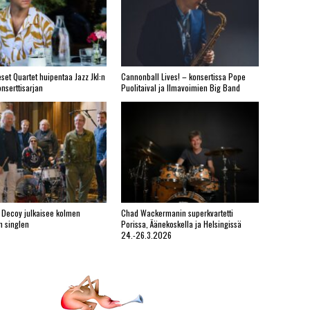
set Quartet huipentaa Jazz Jkl:n
Cannonball Lives! – konsertissa Pope
nserttisarjan
Puolitaival ja Ilmavoimien Big Band
 Decoy julkaisee kolmen
Chad Wackermanin superkvartetti
n singlen
Porissa, Äänekoskella ja Helsingissä
24.-26.3.2026