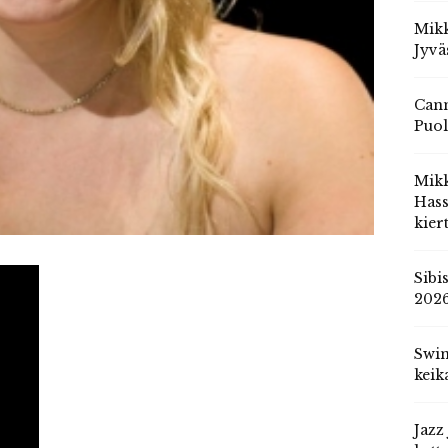
Mikk
Jyvä
Cann
Puol
Mik
Hass
kier
Sibi
202
Swin
keik
Jazz