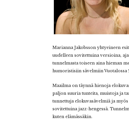
Marianna
Jakobsson yhtyeineen esit
uudelleen sovitettuina versioina, a
tunnelmasta toiseen aina hieman m
humoristisiin sävelmiin Vuotalossa 
Maailma on täynnä hienoja elokuvasä
paljon suuria tunteita, muistoja ja 
tunnettuja elokuvasävelmiä ja myös
sovitettuina jazz-hengessä. Tunnelma
kuten elämässäkin.