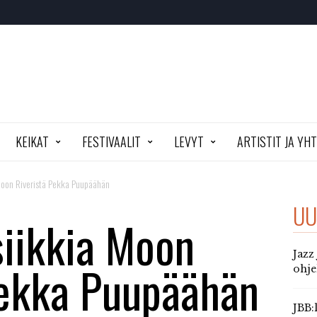
KEIKAT
FESTIVAALIT
LEVYT
ARTISTIT JA YH
Moon Riveristä Pekka Puupäähän
UU
iikkia Moon
Jazz
Pekka Puupäähän
ohj
JBB: