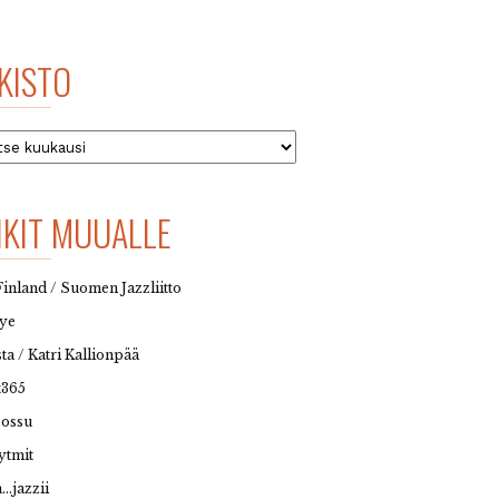
KISTO
to
NKIT MUUALLE
Finland / Suomen Jazzliitto
eye
sta / Katri Kallionpää
t365
possu
ytmit
…jazzii