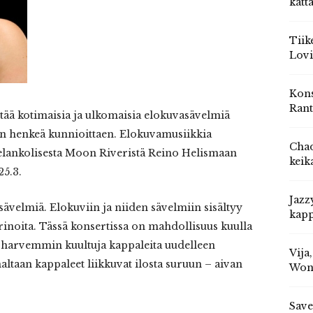
katt
Tiik
Lovi
Kons
Rant
tää kotimaisia ja ulkomaisia elokuvasävelmiä
jan henkeä kunnioittaen. Elokuvamusiikkia
Chad
elankolisesta Moon Riveristä Reino Helismaan
keik
25.3.
Jazz
velmiä. Elokuviin ja niiden sävelmiin sisältyy
kapp
tarinoita. Tässä konsertissa on mahdollisuus kuulla
 harvemmin kuultuja kappaleita uudelleen
Vija
ltaan kappaleet liikkuvat ilosta suruun – aivan
Won
Save