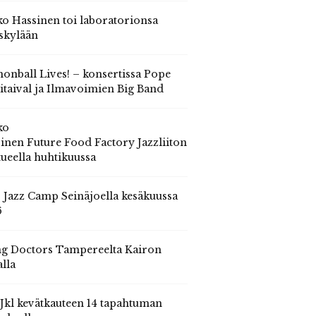
o Hassinen toi laboratorionsa
skylään
onball Lives! – konsertissa Pope
itaival ja Ilmavoimien Big Band
ko
inen Future Food Factory Jazzliiton
tueella huhtikuussa
s Jazz Camp Seinäjoella kesäkuussa
6
g Doctors Tampereelta Kairon
alla
 Jkl kevätkauteen 14 tapahtuman