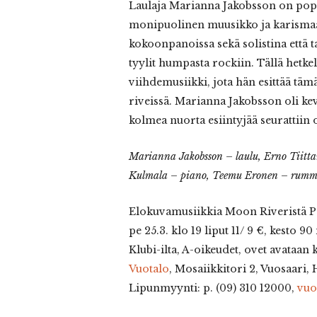
Laulaja Marianna Jakobsson on pop/j
monipuolinen muusikko ja karismaatt
kokoonpanoissa sekä solistina että 
tyylit humpasta rockiin. Tällä hetke
viihdemusiikki, jota hän esittää t
riveissä. Marianna Jakobsson oli ke
kolmea nuorta esiintyjää seurattiin
Marianna Jakobsson – laulu, Erno Tiitt
Kulmala – piano, Teemu Eronen – rumm
Elokuvamusiikkia Moon Riveristä 
pe 25.3. klo 19 liput 11/ 9 €, kesto 90
Klubi-ilta, A-oikeudet, ovet avataan k
Vuotalo
, Mosaiikkitori 2, Vuosaari, 
Lipunmyynti: p. (09) 310 12000,
vuo