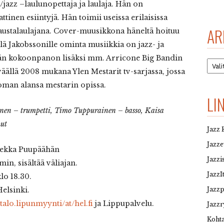
azz –laulunopettaja ja laulaja. Hän on
inen esiintyjä. Hän toimii useissa erilaisissa
AR
taustalaulajana. Cover-muusikkona häneltä hoituu
llä Jakobssonille ominta musiikkia on jazz- ja
ämän kokoonpanon lisäksi mm. Arricone Big Bandin
Arkis
väällä 2008 mukana Ylen Mestarit tv-sarjassa, jossa
 oman alansa mestarin opissa.
LI
anen – trumpetti, Timo Tuppurainen – basso, Kaisa
ut
Jazz 
Jazz
Pekka Puupäähän
Jazzi
 min, sisältää väliajan.
JazzI
lo 18.30.
Jazz
Helsinki.
talo.lipunmyynti/at/hel.fi
ja Lippupalvelu.
Jazzr
Kohta