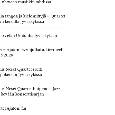
 -yhtyeen musiikin tahdissa
ua tangoa ja kieloniittyjä – Quartet
on keikalla Jyväskylässä
 Järvelän Unituulia Jyväskylään
tet Ajaton levynjulkaisukiertueella
.5.2026
us Neset Quartet soitti
pukeikan Jyväskylässä
us Neset Quartet huipentaa Jazz
n kevään konserttisarjan
tet Ajaton: fin