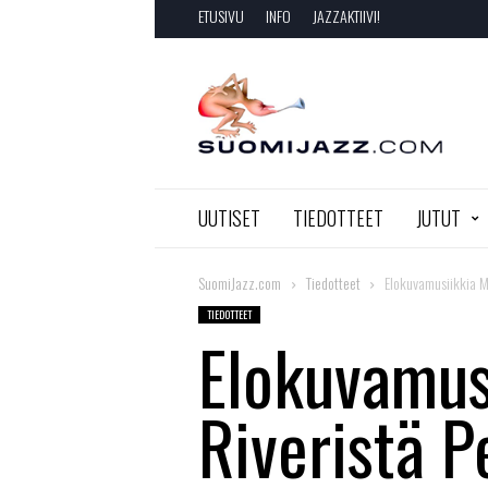
ETUSIVU
INFO
JAZZAKTIIVI!
SuomiJazz.com
UUTISET
TIEDOTTEET
JUTUT
SuomiJazz.com
Tiedotteet
Elokuvamusiikkia 
TIEDOTTEET
Elokuvamus
Riveristä 