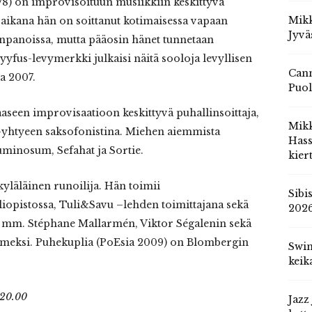
78) on improvisoituun musiikkiin keskittyvä
Mikk
aikana hän on soittanut kotimaisessa vapaan
Jyvä
onpanoissa, mutta pääosin hänet tunnetaan
yyfus-levymerkki julkaisi näitä sooloja levyllisen
Cann
na 2007.
Puol
aseen improvisaatioon keskittyvä puhallinsoittaja,
Mik
-yhtyeen saksofonistina. Miehen aiemmista
Hass
uminosum, Sefahat ja Sortie.
kier
kyläläinen runoilija. Hän toimii
Sibi
yliopistossa, Tuli&Savu –lehden toimittajana sekä
202
t mm. Stéphane Mallarmén, Viktor Ségalenin sekä
omeksi. Puhekuplia (PoEsia 2009) on Blombergin
Swin
keik
 20.00
Jazz