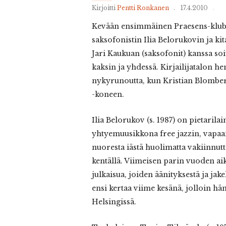
Kirjoitti
Pentti Ronkanen
17.4.2010
Kevään ensimmäinen Praesens-klubi 
saksofonistin Ilia Belorukovin ja ki
Jari Kaukuan (saksofonit) kanssa soi
kaksin ja yhdessä. Kirjailijatalon h
nykyrunoutta, kun Kristian Blomber
-koneen.
Ilia Belorukov (s. 1987) on pietarilai
yhtyemuusikkona free jazzin, vapaan
nuoresta iästä huolimatta vakiinnut
kentällä. Viimeisen parin vuoden ai
julkaisua, joiden äänityksestä ja jake
ensi kertaa viime kesänä, jolloin hä
Helsingissä.