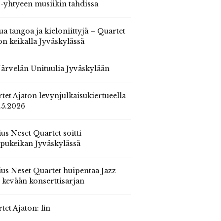
 -yhtyeen musiikin tahdissa
ua tangoa ja kieloniittyjä – Quartet
on keikalla Jyväskylässä
 Järvelän Unituulia Jyväskylään
tet Ajaton levynjulkaisukiertueella
.5.2026
us Neset Quartet soitti
pukeikan Jyväskylässä
us Neset Quartet huipentaa Jazz
n kevään konserttisarjan
tet Ajaton: fin