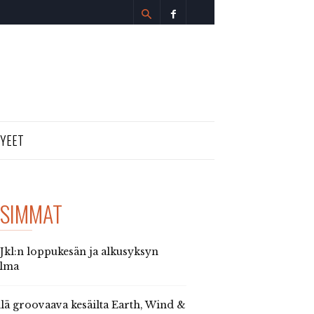
TYEET
SIMMAT
 Jkl:n loppukesän ja alkusyksyn
elma
llä groovaava kesäilta Earth, Wind &