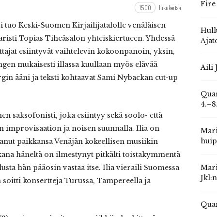
Fire
1500
lukukertaa
tuo Keski-Suomen Kirjailijatalolle venäläisen
Hull
taristi Topias Tiheäsalon yhteiskiertueen. Yhdessä
Ajat
ttajat esiintyvät vaihtelevin kokoonpanoin, yksin,
engen mukaisesti illassa kuullaan myös elävää
Aili
gin ääni ja teksti kohtaavat Sami Nybackan cut-up
Quar
4.–8
nen saksofonisti, joka esiintyy sekä soolo- että
 improvisaation ja noisen suunnalla. Ilia on
Mari
huip
tanut paikkansa Venäjän kokeellisen musiikin
kana häneltä on ilmestynyt pitkälti toistakymmentä
lusta hän pääosin vastaa itse. Ilia vieraili Suomessa
Mari
Jkl:
n soitti konsertteja Turussa, Tampereella ja
Quar