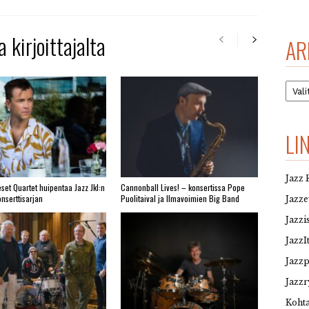
 kirjoittajalta
AR
Arkis
LI
Jazz 
set Quartet huipentaa Jazz Jkl:n
Cannonball Lives! – konsertissa Pope
nserttisarjan
Puolitaival ja Ilmavoimien Big Band
Jazz
Jazzi
JazzI
Jazz
Jazzr
Kohta