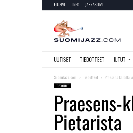
ETUSIVU
INFO
JAZZAKTIIVI!
SuomiJazz.com
UUTISET
TIEDOTTEET
JUTUT
SuomiJazz.com
Tiedotteet
Praesens-klubilla vi
TIEDOTTEET
Praesens-kl
Pietarista