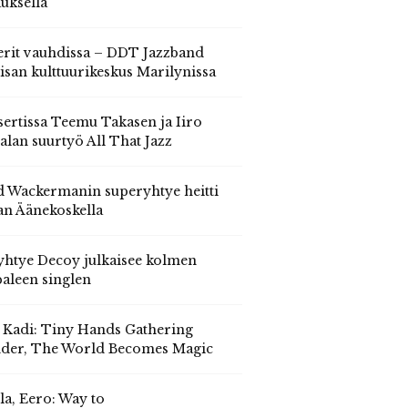
auksella
erit vauhdissa – DDT Jazzband
isan kulttuurikeskus Marilynissa
ertissa Teemu Takasen ja Iiro
alan suurtyö All That Jazz
 Wackermanin superyhtye heitti
an Äänekoskella
yhtye Decoy julkaisee kolmen
aleen singlen
, Kadi: Tiny Hands Gathering
der, The World Becomes Magic
la, Eero: Way to