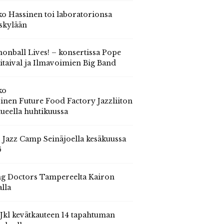
o Hassinen toi laboratorionsa
skylään
onball Lives! – konsertissa Pope
itaival ja Ilmavoimien Big Band
ko
inen Future Food Factory Jazzliiton
tueella huhtikuussa
s Jazz Camp Seinäjoella kesäkuussa
6
g Doctors Tampereelta Kairon
alla
 Jkl kevätkauteen 14 tapahtuman