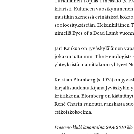
Turkulainen Topias Tiheäsalo (s. 19
kitaristi. Kuluneen vuosikymmenen 
musiikin skenessä erinäisissä koko
sooloesityksistään. Helsinkiläinen T
nimellä Eyes of a Dead Lamb vuon
Jari Kaukua on Jyväskyläläinen vapa
joka on tuttu mm. The Henologists 
yhteyksistä mainittakoon yhtyeet N
Kristian Blomberg (s. 1975) on jyväs
kirjallisuudentutkijana Jyväskylän 
kriitikkona. Blomberg on kääntäny
René Charin runoutta ranskasta su
esikoiskokoelma.
Praesens-klubi
lauantaina 24.4.2010 klo