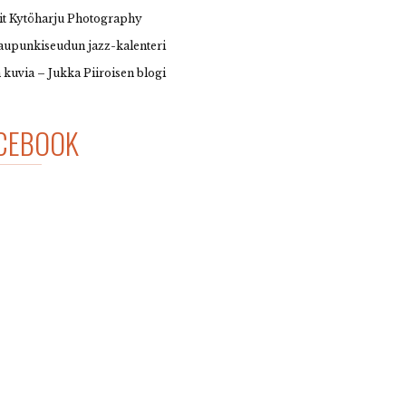
it Kytöharju Photography
upunkiseudun jazz-kalenteri
 kuvia – Jukka Piiroisen blogi
CEBOOK