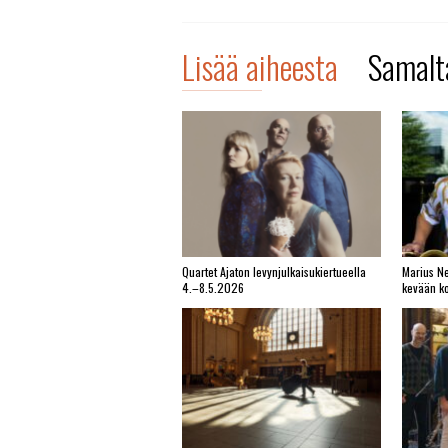
Lisää aiheesta
Samalta
Quartet Ajaton levynjulkaisukiertueella
Marius Ne
4.–8.5.2026
kevään ko