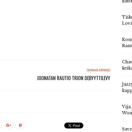
katt
Tiik
Lovi
Kons
Rant
Chad
keik
SEURAAVA ARTIKKELI
JOONATAN RAUTIO TRION DEBYYTTILEVY
Jazz
kapp
Vija
Won
Save