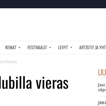
KEIKAT
FESTIVAALIT
LEVYT
ARTISTIT JA YH
eras Pietarista
UU
ubilla vieras
Jazz
ohj
JBB: