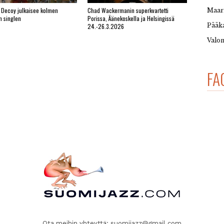
 Decoy julkaisee kolmen
Chad Wackermanin superkvartetti
Maar
n singlen
Porissa, Äänekoskella ja Helsingissä
Pääka
24.-26.3.2026
Valon
FA
Ota meihin yhteyttä:
suomijazz@gmail.com