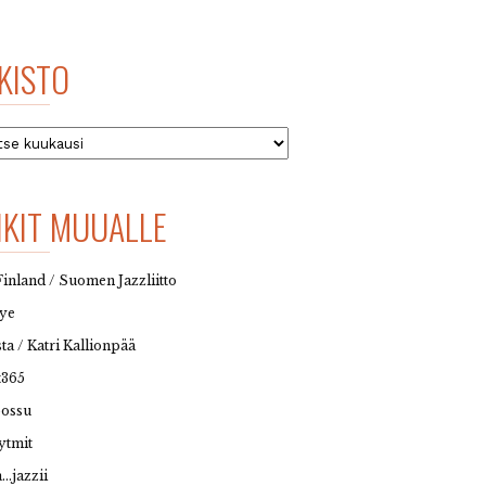
KISTO
to
NKIT MUUALLE
Finland / Suomen Jazzliitto
eye
sta / Katri Kallionpää
t365
possu
ytmit
…jazzii