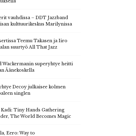
auksella
erit vauhdissa – DDT Jazzband
isan kulttuurikeskus Marilynissa
ertissa Teemu Takasen ja Iiro
alan suurtyö All That Jazz
 Wackermanin superyhtye heitti
an Äänekoskella
yhtye Decoy julkaisee kolmen
aleen singlen
, Kadi: Tiny Hands Gathering
der, The World Becomes Magic
la, Eero: Way to