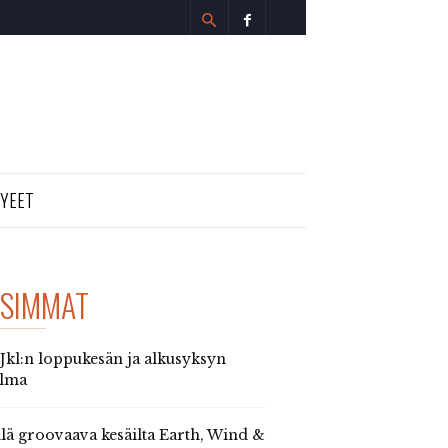
TYEET
SIMMAT
 Jkl:n loppukesän ja alkusyksyn
elma
llä groovaava kesäilta Earth, Wind &