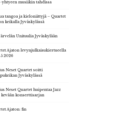
 -yhtyeen musiikin tahdissa
ua tangoa ja kieloniittyjä – Quartet
on keikalla Jyväskylässä
 Järvelän Unituulia Jyväskylään
tet Ajaton levynjulkaisukiertueella
.5.2026
us Neset Quartet soitti
pukeikan Jyväskylässä
us Neset Quartet huipentaa Jazz
n kevään konserttisarjan
tet Ajaton: fin