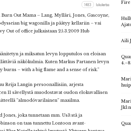
Fire
1483
lukukertaa
li Burn Out Mama – Lang, Mylläri, Jones, Gascoyne,
Hull
ysseian big wagonilla ja päätyy kellariin – vai
Ajat
vy Out of office julkaistaan 25.3.2009 Hub
Aili
änitetyn ja miksatun levyn lopputulos on eloisan
Quar
yllättäviä näkökulmia. Kuten Markus Partanen levyn
4.–8
ly burns – with a big flame and a sense of risk.”
Mari
 Reija Langin persoonallisiin, arjesta
huip
cen 11 sävellystä muodostavat oudon elokuvallisen
äsitteellä ”almodóvarilainen” maailma.
Mari
Jkl:
 Jones, joka tunnetaan mm. Us3:stä ja
obinson on taas tunnettu Lontoon avant-
Quar