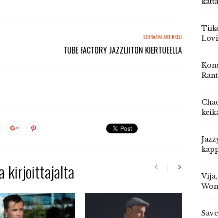
katt
Tiik
SEURAAVA ARTIKKELI
Lovi
TUBE FACTORY JAZZLIITON KIERTUEELLA
Kons
Rant
Chad
keik
Jazz
kapp
 kirjoittajalta
Vija
Won
Save