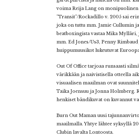
gardepiireistä ja hänellä on mm. kak
voima Reija Lang on monipuolinen v
”Transit”/Rockadillo v. 2005 sai eri
joka on tuttu mm. Jamie Cullumin j
beatboxingista vastaa Mika Mylläri,
mm. Ed Jones/Us3, Penny Rimbaud 
huippumuusikot lukeutuvat Euroopan
Out Of Office tarjoaa runsaasti si
värikkään ja naivistisella otteella a
visuaalisen maailman ovat suunnitel
Taika Joensuu ja Jonna Holmberg. Ra
henkiset bändikuvat on kuvannut va
Burn Out Maman uusi tajunnanvirtoj
maailmalla. Yhtye lähtee syksyllä 2
Clubin lavalta Lontoosta.