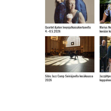
Quartet Ajaton levynjulkaisukiertueella
Marius Ne
4.–8.5.2026
kevään ko
Sibis Jazz Camp Seinäjoella kesäkuussa
Jazzyhtye
2026
kappalee