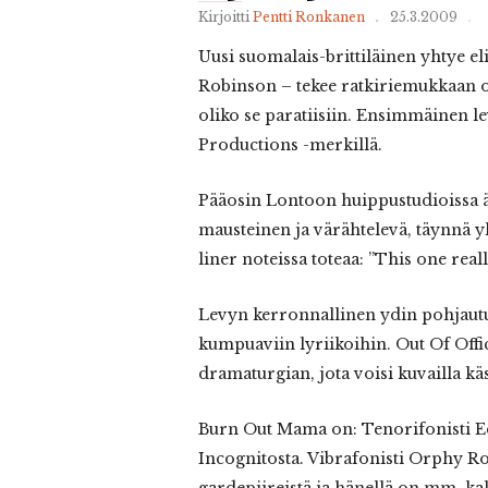
Kirjoitti
Pentti Ronkanen
25.3.2009
Uusi
suomalais-brittiläinen yhtye e
Robinson – tekee ratkiriemukkaan od
oliko se paratiisiin. Ensimmäinen le
Productions -merkillä.
Pääosin Lontoon huippustudioissa ä
mausteinen ja värähtelevä, täynnä 
liner noteissa toteaa: ”This one real
Levyn kerronnallinen ydin pohjautuu
kumpuaviin lyriikoihin. Out Of Offi
dramaturgian, jota voisi kuvailla k
Burn Out Mama on: Tenorifonisti Ed
Incognitosta. Vibrafonisti Orphy R