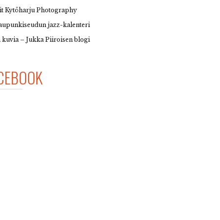
it Kytöharju Photography
upunkiseudun jazz-kalenteri
 kuvia – Jukka Piiroisen blogi
CEBOOK