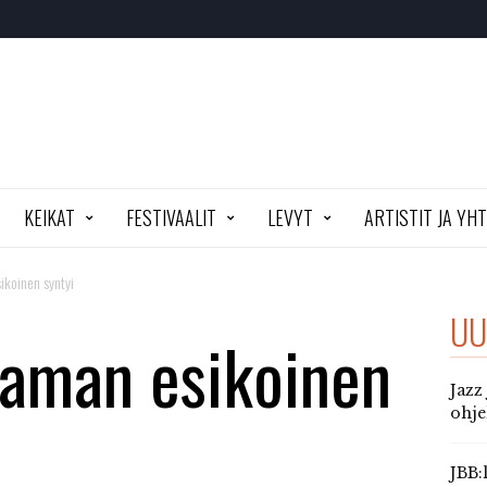
KEIKAT
FESTIVAALIT
LEVYT
ARTISTIT JA YH
koinen syntyi
UU
aman esikoinen
Jazz
ohj
JBB: