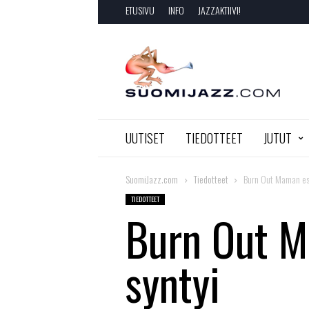
ETUSIVU
INFO
JAZZAKTIIVI!
SuomiJazz.com
UUTISET
TIEDOTTEET
JUTUT
SuomiJazz.com
Tiedotteet
Burn Out Maman esi
TIEDOTTEET
Burn Out M
syntyi