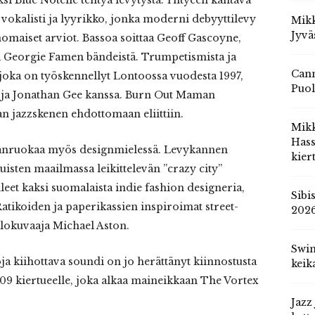
si Blue Notelle tehtyä levytystä. Yhtyeen kantava
okalisti ja lyyrikko, jonka moderni debyyttilevy
Mikk
Jyvä
nomaiset arviot. Bassoa soittaa Geoff Gascoyne,
a Georgie Famen bändeistä. Trumpetismista ja
Cann
 joka on työskennellyt Lontoossa vuodesta 1997,
Puol
ja Jonathan Gee kanssa. Burn Out Maman
 jazzskenen ehdottomaan eliittiin.
Mik
Hass
lmänruokaa myös designmielessä. Levykannen
kier
ikuisten maailmassa leikittelevän ”crazy city”
leet kaksi suomalaista indie fashion designeria,
Sibi
tikoiden ja paperikassien inspiroimat street-
202
lokuvaaja Michael Aston.
Swin
a kiihottava soundi on jo herättänyt kiinnostusta
keik
009 kiertueelle, joka alkaa maineikkaan The Vortex
Jazz