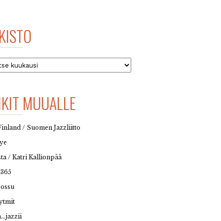
KISTO
to
NKIT MUUALLE
Finland / Suomen Jazzliitto
eye
sta / Katri Kallionpää
t365
possu
ytmit
…jazzii