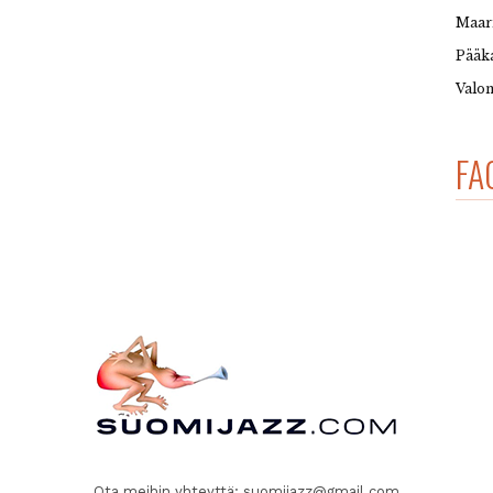
Maar
Pääka
Valon
FA
Ota meihin yhteyttä:
suomijazz@gmail.com