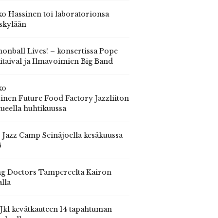
o Hassinen toi laboratorionsa
skylään
onball Lives! – konsertissa Pope
itaival ja Ilmavoimien Big Band
ko
inen Future Food Factory Jazzliiton
tueella huhtikuussa
s Jazz Camp Seinäjoella kesäkuussa
6
g Doctors Tampereelta Kairon
alla
 Jkl kevätkauteen 14 tapahtuman