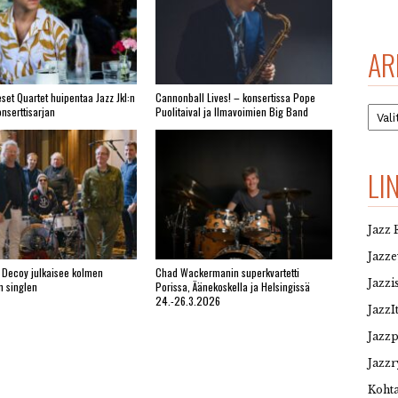
AR
set Quartet huipentaa Jazz Jkl:n
Cannonball Lives! – konsertissa Pope
Arkis
nserttisarjan
Puolitaival ja Ilmavoimien Big Band
LI
Jazz 
Jazz
 Decoy julkaisee kolmen
Chad Wackermanin superkvartetti
Jazzi
n singlen
Porissa, Äänekoskella ja Helsingissä
24.-26.3.2026
JazzI
Jazz
Jazzr
Kohta