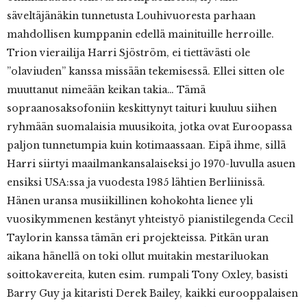
säveltäjänäkin tunnetusta Louhivuoresta parhaan
mahdollisen kumppanin edellä mainituille herroille.
Trion vierailija Harri Sjöström, ei tiettävästi ole
”olaviuden” kanssa missään tekemisessä. Ellei sitten ole
muuttanut nimeään keikan takia… Tämä
sopraanosaksofoniin keskittynyt taituri kuuluu siihen
ryhmään suomalaisia muusikoita, jotka ovat Euroopassa
paljon tunnetumpia kuin kotimaassaan. Eipä ihme, sillä
Harri siirtyi maailmankansalaiseksi jo 1970-luvulla asuen
ensiksi USA:ssa ja vuodesta 1985 lähtien Berliinissä.
Hänen uransa musiikillinen kohokohta lienee yli
vuosikymmenen kestänyt yhteistyö pianistilegenda Cecil
Taylorin kanssa tämän eri projekteissa. Pitkän uran
aikana hänellä on toki ollut muitakin mestariluokan
soittokavereita, kuten esim. rumpali Tony Oxley, basisti
Barry Guy ja kitaristi Derek Bailey, kaikki eurooppalaisen