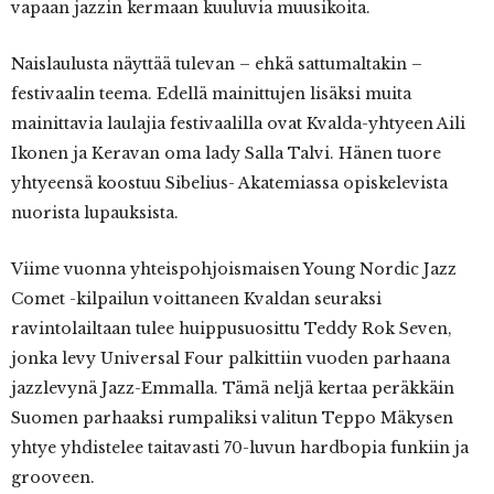
vapaan jazzin kermaan kuuluvia muusikoita.
Naislaulusta näyttää tulevan – ehkä sattumaltakin –
festivaalin teema. Edellä mainittujen lisäksi muita
mainittavia laulajia festivaalilla ovat Kvalda-yhtyeen Aili
Ikonen ja Keravan oma lady Salla Talvi. Hänen tuore
yhtyeensä koostuu Sibelius- Akatemiassa opiskelevista
nuorista lupauksista.
Viime vuonna yhteispohjoismaisen Young Nordic Jazz
Comet -kilpailun voittaneen Kvaldan seuraksi
ravintolailtaan tulee huippusuosittu Teddy Rok Seven,
jonka levy Universal Four palkittiin vuoden parhaana
jazzlevynä Jazz-Emmalla. Tämä neljä kertaa peräkkäin
Suomen parhaaksi rumpaliksi valitun Teppo Mäkysen
yhtye yhdistelee taitavasti 70-luvun hardbopia funkiin ja
grooveen.