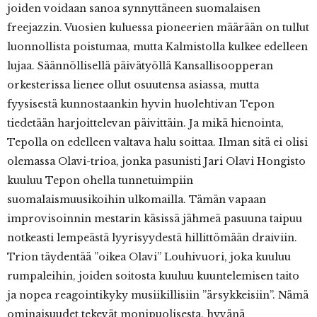
joiden voidaan sanoa synnyttäneen suomalaisen
freejazzin. Vuosien kuluessa pioneerien määrään on tullut
luonnollista poistumaa, mutta Kalmistolla kulkee edelleen
lujaa. Säännöllisellä päivätyöllä Kansallisoopperan
orkesterissa lienee ollut osuutensa asiassa, mutta
fyysisestä kunnostaankin hyvin huolehtivan Tepon
tiedetään harjoittelevan päivittäin. Ja mikä hienointa,
Tepolla on edelleen valtava halu soittaa. Ilman sitä ei olisi
olemassa Olavi-trioa, jonka pasunisti Jari Olavi Hongisto
kuuluu Tepon ohella tunnetuimpiin
suomalaismuusikoihin ulkomailla. Tämän vapaan
improvisoinnin mestarin käsissä jähmeä pasuuna taipuu
notkeasti lempeästä lyyrisyydestä hillittömään draiviin.
Trion täydentää ”oikea Olavi” Louhivuori, joka kuuluu
rumpaleihin, joiden soitosta kuuluu kuuntelemisen taito
ja nopea reagointikyky musiikillisiin ”ärsykkeisiin”. Nämä
ominaisuudet tekevät monipuolisesta, hyvänä