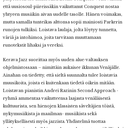
että uusiosoul-piireissäkin vaikuttanut Conquest nostaa
yhtyeen musiikin aivan uudelle tasolle. Hänen voimakas,
mutta samalla tunteikas alttonsa sopii mainiosti Parkerin
runojen tulkiksi. Loistava laulaja, jolta löytyy tunnetta,
väriä ja intohimoa, joita tarvitaan muuttamaan
runotekstit lihaksi ja vereksi.
Kerava Jazz suorittaa myös uuden alue-valtauksen
ohjelmistossaan – nimittäin aukaisee ikkunan Venäjälle.
Ainahan on tiedetty, että sieltä suunnalta tulee loistavia
muusikoita, joista ei kuitenkaan tiedetä oikein mitään.
Loistavan pianistin Andrei Razinin Second Approach -
ryhmä ammentaa vaikutteensa laajasta venäläisestä
kulttuurista, sen hienojen klassisten säveltäjien töistä,
nykymusiikista ja maailman- musiikista sekä
yllätyksellisesti myös jazzista. Yhdistelmä tuottaa