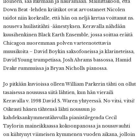
iloineen, saa itkemään ja nauramaan. Mainittakoon, että
Down Beat -lehden kriitikot ovat arvostaneet Nicolen
taidot niin korkealle, että hän on neljä kertaa voittanut ns.
nouseva huilistitähti -äänestyksen. Keravalla nähdään
kuusihenkinen Black Earth Ensemble, jossa soittaa eräitä
Chicagon nuoremman polven varteenotettavia
muusikoita – David Boykin saksofoneissa ja klarineteissa,
David Young trumpetissa, Josh Abrams bassossa, Hamid
Drake rummuissa ja Bryan Nicholls pianossa.
Jo pitkään kuvioissa olleen William Parkerin tähti on ollut
tasaisessa nousussa siitä lähtien, kun hän vieraili
Keravalla v. 1998 David S. Waren yhtyeessä. No vitsi, vitsi!
Oikeasti hänen tähtensä lähti nousuun jo
kahdeksankymmentäluvulla pianistilegenda Cecil
Taylorin maineikkaassa kokoonpanossa ja nousuvauhti
on kiihtynyt viimeisen kymmenen vuoden aikana, jolloin