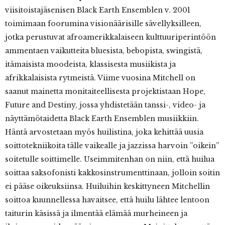
viisitoistajäsenisen Black Earth Ensemblen v. 2001
toimimaan foorumina visionäärisille sävellyksilleen,
jotka perustuvat afroamerikkalaiseen kulttuuriperintöön
ammentaen vaikutteita bluesista, bebopista, swingistä,
itämaisista moodeista, klassisesta musiikista ja
afrikkalaisista rytmeistä. Viime vuosina Mitchell on
saanut mainetta monitaiteellisesta projektistaan Hope,
Future and Destiny, jossa yhdistetään tanssi-, video- ja
näyttämötaidetta Black Earth Ensemblen musiikkiin.
Häntä arvostetaan myös huilistina, joka kehittää uusia
soittotekniikoita tälle vaikealle ja jazzissa harvoin ”oikein”
soitetulle soittimelle. Useimmitenhan on niin, että huilua
soittaa saksofonisti kakkosinstrumenttinaan, jolloin soitin
ei pääse oikeuksiinsa. Huiluihin keskittyneen Mitchellin
soittoa kuunnellessa havaitsee, että huilu lähtee lentoon
taiturin käsissä ja ilmentää elämää murheineen ja