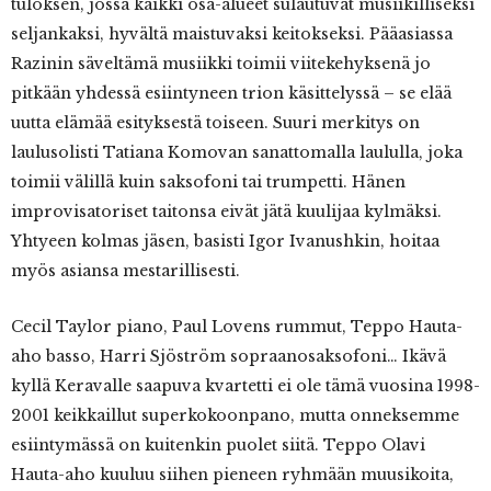
tuloksen, jossa kaikki osa-alueet sulautuvat musiikilliseksi
seljankaksi, hyvältä maistuvaksi keitokseksi. Pääasiassa
Razinin säveltämä musiikki toimii viitekehyksenä jo
pitkään yhdessä esiintyneen trion käsittelyssä – se elää
uutta elämää esityksestä toiseen. Suuri merkitys on
laulusolisti Tatiana Komovan sanattomalla laululla, joka
toimii välillä kuin saksofoni tai trumpetti. Hänen
improvisatoriset taitonsa eivät jätä kuulijaa kylmäksi.
Yhtyeen kolmas jäsen, basisti Igor Ivanushkin, hoitaa
myös asiansa mestarillisesti.
Cecil Taylor piano, Paul Lovens rummut, Teppo Hauta-
aho basso, Harri Sjöström sopraanosaksofoni… Ikävä
kyllä Keravalle saapuva kvartetti ei ole tämä vuosina 1998-
2001 keikkaillut superkokoonpano, mutta onneksemme
esiintymässä on kuitenkin puolet siitä. Teppo Olavi
Hauta-aho kuuluu siihen pieneen ryhmään muusikoita,