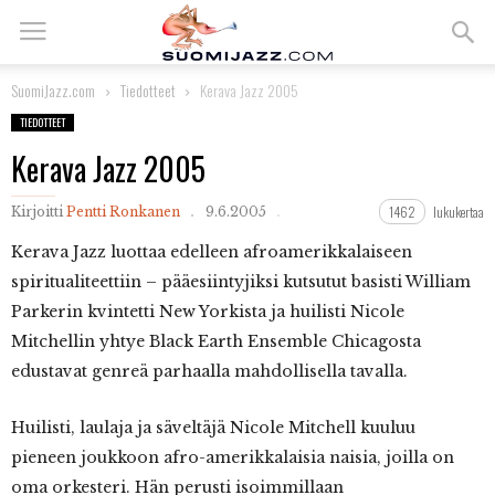
SuomiJazz.com
Tiedotteet
Kerava Jazz 2005
TIEDOTTEET
Kerava Jazz 2005
1462
lukukertaa
Kirjoitti
Pentti Ronkanen
9.6.2005
Kerava
Jazz luottaa edelleen afroamerikkalaiseen
spiritualiteettiin – pääesiintyjiksi kutsutut basisti William
Parkerin kvintetti New Yorkista ja huilisti Nicole
Mitchellin yhtye Black Earth Ensemble Chicagosta
edustavat genreä parhaalla mahdollisella tavalla.
Huilisti, laulaja ja säveltäjä Nicole Mitchell kuuluu
pieneen joukkoon afro-amerikkalaisia naisia, joilla on
oma orkesteri. Hän perusti isoimmillaan