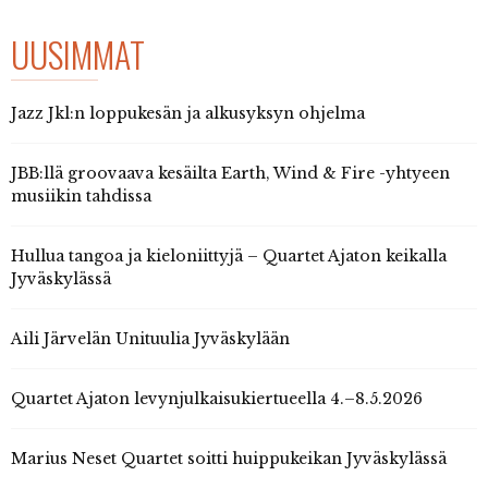
UUSIMMAT
Jazz Jkl:n loppukesän ja alkusyksyn ohjelma
JBB:llä groovaava kesäilta Earth, Wind & Fire -yhtyeen
musiikin tahdissa
Hullua tangoa ja kieloniittyjä – Quartet Ajaton keikalla
Jyväskylässä
Aili Järvelän Unituulia Jyväskylään
Quartet Ajaton levynjulkaisukiertueella 4.–8.5.2026
Marius Neset Quartet soitti huippukeikan Jyväskylässä