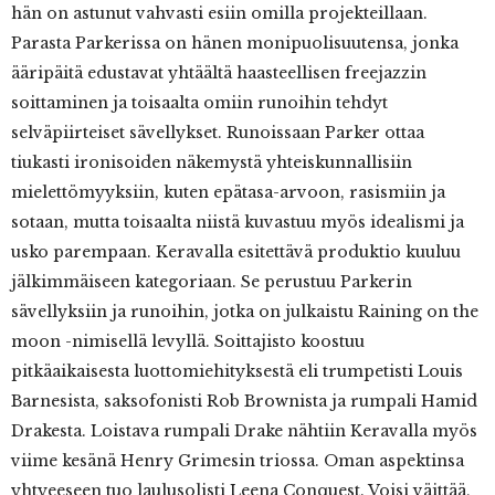
hän on astunut vahvasti esiin omilla projekteillaan.
Parasta Parkerissa on hänen monipuolisuutensa, jonka
ääripäitä edustavat yhtäältä haasteellisen freejazzin
soittaminen ja toisaalta omiin runoihin tehdyt
selväpiirteiset sävellykset. Runoissaan Parker ottaa
tiukasti ironisoiden näkemystä yhteiskunnallisiin
mielettömyyksiin, kuten epätasa-arvoon, rasismiin ja
sotaan, mutta toisaalta niistä kuvastuu myös idealismi ja
usko parempaan. Keravalla esitettävä produktio kuuluu
jälkimmäiseen kategoriaan. Se perustuu Parkerin
sävellyksiin ja runoihin, jotka on julkaistu Raining on the
moon -nimisellä levyllä. Soittajisto koostuu
pitkäaikaisesta luottomiehityksestä eli trumpetisti Louis
Barnesista, saksofonisti Rob Brownista ja rumpali Hamid
Drakesta. Loistava rumpali Drake nähtiin Keravalla myös
viime kesänä Henry Grimesin triossa. Oman aspektinsa
yhtyeeseen tuo laulusolisti Leena Conquest. Voisi väittää,