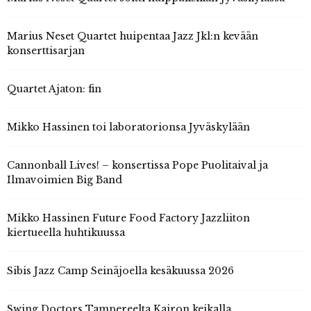
Marius Neset Quartet huipentaa Jazz Jkl:n kevään
konserttisarjan
Quartet Ajaton: fin
Mikko Hassinen toi laboratorionsa Jyväskylään
Cannonball Lives! – konsertissa Pope Puolitaival ja
Ilmavoimien Big Band
Mikko Hassinen Future Food Factory Jazzliiton
kiertueella huhtikuussa
Sibis Jazz Camp Seinäjoella kesäkuussa 2026
Swing Doctors Tampereelta Kairon keikalla