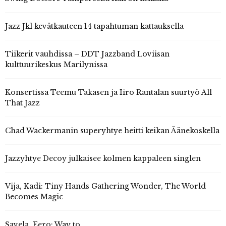
Jazz Jkl kevätkauteen 14 tapahtuman kattauksella
Tiikerit vauhdissa – DDT Jazzband Loviisan
kulttuurikeskus Marilynissa
Konsertissa Teemu Takasen ja Iiro Rantalan suurtyö All
That Jazz
Chad Wackermanin superyhtye heitti keikan Äänekoskella
Jazzyhtye Decoy julkaisee kolmen kappaleen singlen
Vija, Kadi: Tiny Hands Gathering Wonder, The World
Becomes Magic
Savela, Eero: Way to