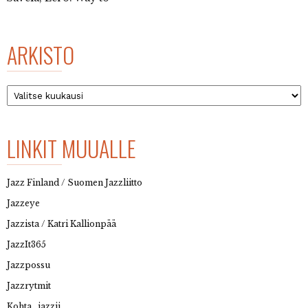
ARKISTO
Arkisto
LINKIT MUUALLE
Jazz Finland / Suomen Jazzliitto
Jazzeye
Jazzista / Katri Kallionpää
JazzIt365
Jazzpossu
Jazzrytmit
Kohta…jazzii