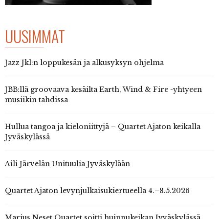
UUSIMMAT
Jazz Jkl:n loppukesän ja alkusyksyn ohjelma
JBB:llä groovaava kesäilta Earth, Wind & Fire -yhtyeen
musiikin tahdissa
Hullua tangoa ja kieloniittyjä – Quartet Ajaton keikalla
Jyväskylässä
Aili Järvelän Unituulia Jyväskylään
Quartet Ajaton levynjulkaisukiertueella 4.–8.5.2026
Marius Neset Quartet soitti huippukeikan Jyväskylässä