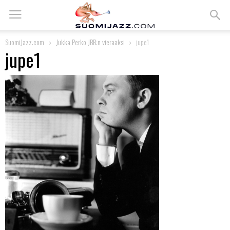
SuomiJazz.com
Jukka Perko JBB:n vieraaksi
jupe1
jupe1