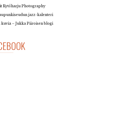
it Kytöharju Photography
upunkiseudun jazz-kalenteri
 kuvia – Jukka Piiroisen blogi
CEBOOK