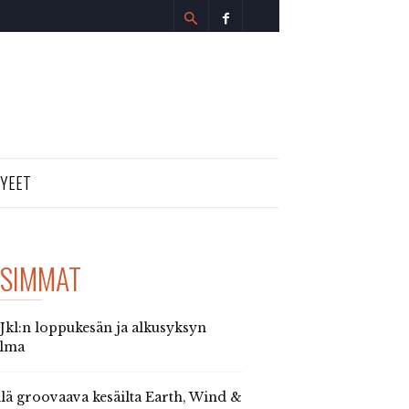
TYEET
SIMMAT
 Jkl:n loppukesän ja alkusyksyn
elma
llä groovaava kesäilta Earth, Wind &