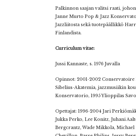
Palkinnon saajan valitsi raati, joho
Janne Murto Pop & Jazz Konservato
Jazzliitosta sekä tuotepäällikkö Ha
Finlandista.
Curriculum vitae:
Jussi Kannaste, s. 1976 Juvalla
Opinnot: 2001-2002 Conservatoire N
Sibelius-Akatemia, jazzmusiikin ko
Konservatorio, 1995 Ylioppilas Sav
Opettajat: 1996-2004 Jari Perkiömäki
Jukka Perko, Lee Konitz, Juhani Aa
Bergcrantz, Wade Mikkola, Michael
Chevillon, Barre Philips, Jerry Ber