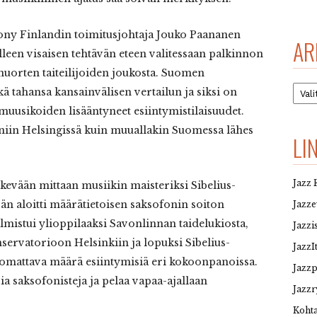
ony Finlandin toimitusjohtaja Jouko Paananen
AR
jälleen visaisen tehtävän eteen valitessaan palkinnon
n nuorten taiteilijoiden joukosta. Suomen
Arkis
ä tahansa kansainvälisen vertailun ja siksi on
uusikoiden lisääntyneet esiintymistilaisuudet.
 niin Helsingissä kuin muuallakin Suomessa lähes
LI
Jazz 
 kevään mittaan musiikin maisteriksi Sibelius-
än aloitti määrätietoisen saksofonin soiton
Jazz
almistui ylioppilaaksi Savonlinnan taidelukiosta,
Jazzi
nservatorioon Helsinkiin ja lopuksi Sibelius-
JazzI
uomattava määrä esiintymisiä eri kokoonpanoissa.
Jazz
ia saksofonisteja ja pelaa vapaa-ajallaan
Jazzr
Kohta