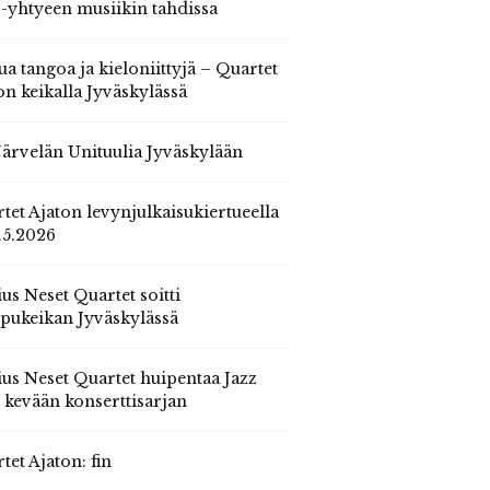
 -yhtyeen musiikin tahdissa
ua tangoa ja kieloniittyjä – Quartet
on keikalla Jyväskylässä
 Järvelän Unituulia Jyväskylään
tet Ajaton levynjulkaisukiertueella
.5.2026
us Neset Quartet soitti
pukeikan Jyväskylässä
us Neset Quartet huipentaa Jazz
n kevään konserttisarjan
tet Ajaton: fin