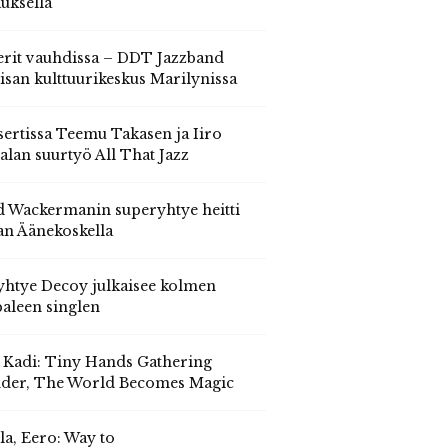
auksella
erit vauhdissa – DDT Jazzband
isan kulttuurikeskus Marilynissa
ertissa Teemu Takasen ja Iiro
alan suurtyö All That Jazz
 Wackermanin superyhtye heitti
an Äänekoskella
yhtye Decoy julkaisee kolmen
aleen singlen
, Kadi: Tiny Hands Gathering
der, The World Becomes Magic
la, Eero: Way to