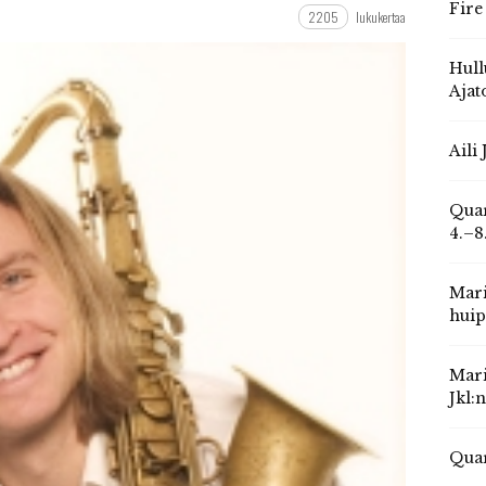
Fire
2205
lukukertaa
Hull
Ajat
Aili
Quar
4.–8
Mari
huip
Mari
Jkl:
Quar