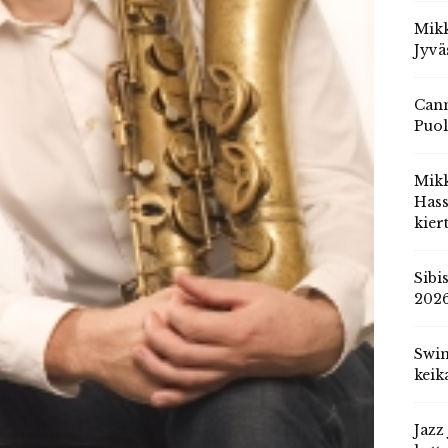
Mikk
Jyvä
Cann
Puol
Mik
Hass
kier
Sibi
202
Swin
keik
Jazz