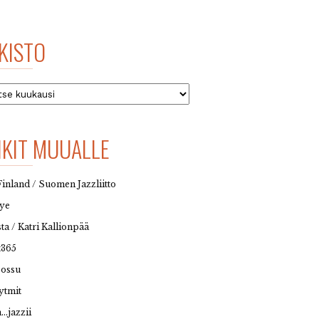
KISTO
to
NKIT MUUALLE
Finland / Suomen Jazzliitto
eye
sta / Katri Kallionpää
t365
possu
ytmit
…jazzii