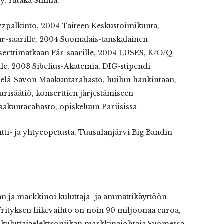
, Yutaka Shiina.
zzpalkinto, 2004 Taiteen Keskustoimikunta,
-saarille, 2004 Suomalais-tanskalainen
serttimatkaan Fär-saarille, 2004 LUSES, K/O/Q-
le, 2003 Sibelius-Akatemia, DIG-stipendi
Etelä-Savon Maakuntarahasto, huilun hankintaan,
risäätiö, konserttien järjestämiseen
akuntarahasto, opiskeluun Pariisissa
tti- ja yhtyeopetusta, Tuusulanjärvi Big Bandin
n ja markkinoi kuluttaja- ja ammattikäyttöön
. Yrityksen liikevaihto on noin 90 miljoonaa euroa,