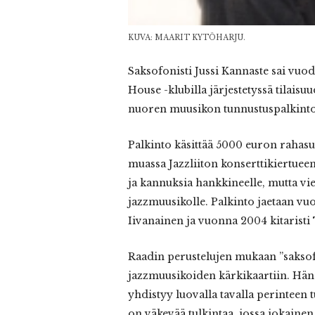
KUVA: MAARIT KYTÖHARJU.
Saksofonisti
Jussi Kannaste sai vu
House -klubilla järjestetyssä tilais
nuoren muusikon tunnustuspalkinto
Palkinto käsittää 5000 euron rahasu
muassa Jazzliiton konserttikiertue
ja kannuksia hankkineelle, mutta vie
jazzmuusikolle. Palkinto jaetaan vuo
Iivanainen ja vuonna 2004 kitaristi
Raadin perustelujen mukaan ”saksof
jazzmuusikoiden kärkikaartiin. Häne
yhdistyy luovalla tavalla perinteen
on väkevää tulkintaa, jossa jokainen