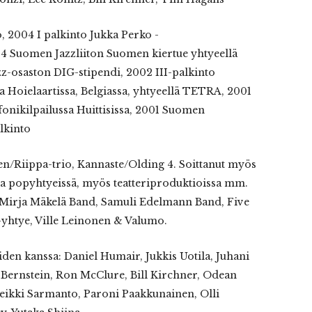
, 2004 I palkinto Jukka Perko -
004 Suomen Jazzliiton Suomen kiertue yhtyeellä
z-osaston DIG-stipendi, 2002 III-palkinto
a Hoielaartissa, Belgiassa, yhtyeellä TETRA, 2001
fonikilpailussa Huittisissa, 2001 Suomen
lkinto
en/Riippa-trio, Kannaste/Olding 4. Soittanut myös
, ja popyhtyeissä, myös teatteriproduktioissa mm.
Mirja Mäkelä Band, Samuli Edelmann Band, Five
yhtye, Ville Leinonen & Valumo.
den kanssa: Daniel Humair, Jukkis Uotila, Juhani
r Bernstein, Ron McClure, Bill Kirchner, Odean
Heikki Sarmanto, Paroni Paakkunainen, Olli