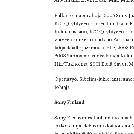
Ahvenlahti, Kevin Dean, Mike Murley
Palkintoja/apurahoja: 2005 Sony Ja
K/O/Q-yhtyeen konserttimatkaan Fär
Kulttuurisäätiö, K/O/Q-yhtyeen kon
yhtyeen konserttimatkaan Fär-saaril
lahjakkaalle jazzmuusikolle, 2003 
2003 Suomalais-ruotsalainen Kulttuu
Hki/Tukholma, 2001 Etelä-Savon Ma
Opetustyö: Sibelius-lukio: instrumen
johtaja
Sony Finland
Sony Electronics Finland tuo maaha
tarkoitettuja elektroniikkatuotteita