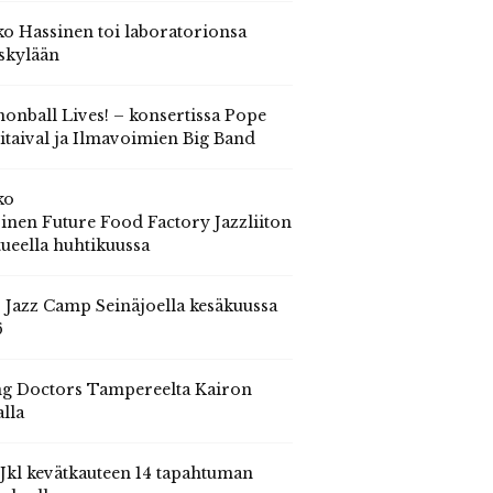
o Hassinen toi laboratorionsa
skylään
onball Lives! – konsertissa Pope
itaival ja Ilmavoimien Big Band
ko
inen Future Food Factory Jazzliiton
tueella huhtikuussa
s Jazz Camp Seinäjoella kesäkuussa
6
g Doctors Tampereelta Kairon
alla
 Jkl kevätkauteen 14 tapahtuman