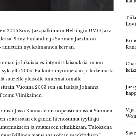
katt
Tiik
Lovi
oden 2005 Sony Jazzpalkinnon Helsingin UMO Jazz
uudessa. Sony Finlandin ja Suomen Jazzliiton
Kons
Rant
 annettiin nyt kolmannen kerran.
mman ja lukuisia esiintymistilaisuuksia, muun
Chad
keik
en syksyllä 2005. Palkinto myönnetään jo kokemusta
lä suurelle yleisölle tuntemattomalle
Jazz
sittain. Vuonna 2003 sen sai laulaja Johanna
kapp
 Teemu Viinikainen.
Vija
onisti Jussi Kannaste on nopeasti noussut Suomen
Won
n soitossaan elegantin hienostunut tyylitaju
 tuntemukseen ja rautaiseen tekniikkaan. Tuloksena
Save
 musiikillinen ajatus saa soivan merkityksen.”