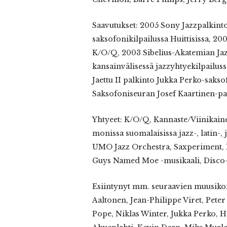
Saavutukset: 2005 Sony Jazzpalkinto
saksofonikilpailussa Huittisissa, 2
K/O/Q, 2003 Sibelius-Akatemian Jaz
kansainvälisessä jazzyhtyekilpailuss
Jaettu II palkinto Jukka Perko-sakso
Saksofoniseuran Josef Kaartinen-pa
Yhtyeet: K/O/Q, Kannaste/Viinikain
monissa suomalaisissa jazz-, latin-
UMO Jazz Orchestra, Saxperiment, 
Guys Named Moe -musikaali, Disco-
Esiintynyt mm. seuraavien muusikoi
Aaltonen, Jean-Philippe Viret, Pete
Pope, Niklas Winter, Jukka Perko, 