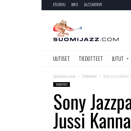
ETUSIVU
INFO
JAZZAKTIIVI!
SuomiJazz.com
UUTISET
TIEDOTTEET
JUTUT
SuomiJazz.com
Tiedotteet
Sony Jazzpalkinto 
TIEDOTTEET
Sony Jazzp
Jussi Kanna