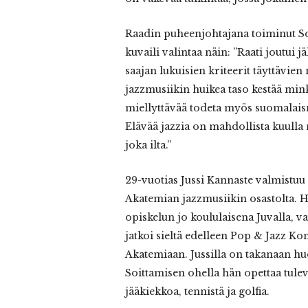
Raadin puheenjohtajana toiminut S
kuvaili valintaa näin: ”Raati joutui 
saajan lukuisien kriteerit täyttävie
jazzmusiikin huikea taso kestää mink
miellyttävää todeta myös suomalaism
Elävää jazzia on mahdollista kuulla
joka ilta.”
29-vuotias Jussi Kannaste valmistuu
Akatemian jazzmusiikin osastolta. H
opiskelun jo koululaisena Juvalla, v
jatkoi sieltä edelleen Pop & Jazz Ko
Akatemiaan. Jussilla on takanaan h
Soittamisen ohella hän opettaa tulev
jääkiekkoa, tennistä ja golfia.