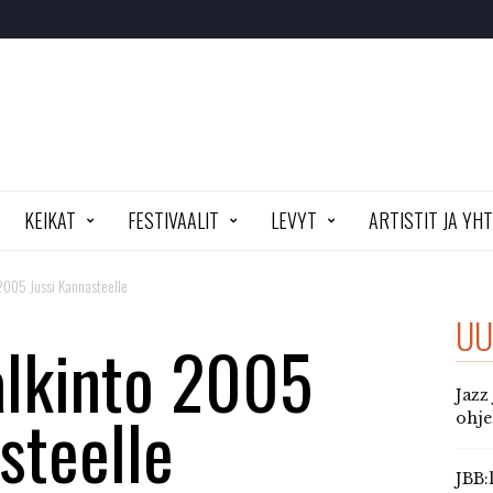
KEIKAT
FESTIVAALIT
LEVYT
ARTISTIT JA YH
2005 Jussi Kannasteelle
UU
alkinto 2005
Jazz
steelle
ohj
JBB: