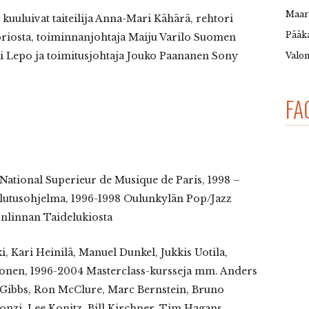
Maar
n kuuluivat taiteilija Anna-Mari Kähärä, rehtori
Pääka
riosta, toiminnanjohtaja Maiju Varilo Suomen
rri Lepo ja toimitusjohtaja Jouko Paananen Sony
Valon
FA
ational Superieur de Musique de Paris, 1998 –
ulutusohjelma, 1996-1998 Oulunkylän Pop/Jazz
onlinnan Taidelukiosta
, Kari Heinilä, Manuel Dunkel, Jukkis Uotila,
ltonen, 1996-2004 Masterclass-kursseja mm. Anders
 Gibbs, Ron McClure, Marc Bernstein, Bruno
gonzi, Lee Konitz, Bill Kirchner, Tim Hagans