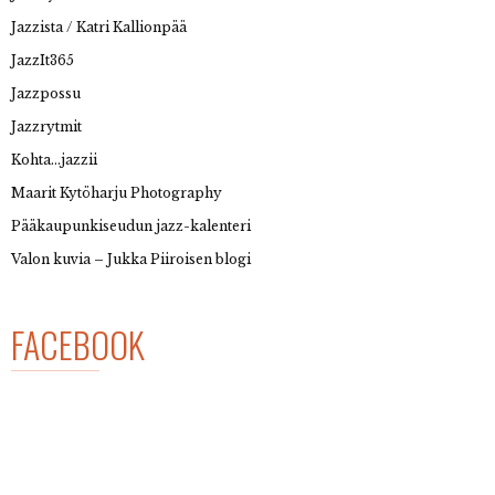
Jazzista / Katri Kallionpää
JazzIt365
Jazzpossu
Jazzrytmit
Kohta…jazzii
Maarit Kytöharju Photography
Pääkaupunkiseudun jazz-kalenteri
Valon kuvia – Jukka Piiroisen blogi
FACEBOOK