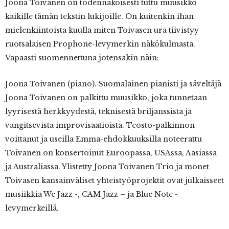
Joona Toivanen on todennäköisesti tuttu muusikko
kaikille tämän tekstin lukijoille. On kuitenkin ihan
mielenkiintoista kuulla miten Toivasen ura tiivistyy
ruotsalaisen Prophone-levymerkin näkökulmasta.
Vapaasti suomennettuna jotensakin näin:
Joona Toivanen (piano). Suomalainen pianisti ja säveltäjä
Joona Toivanen on palkittu muusikko, joka tunnetaan
lyyrisestä herkkyydestä, teknisestä briljanssista ja
vangitsevista improvisaatioista. Teosto-palkinnon
voittanut ja useilla Emma-ehdokkuuksilla noteerattu
Toivanen on konsertoinut Euroopassa, USAssa, Aasiassa
ja Australiassa. Ylistetty Joona Toivanen Trio ja monet
Toivasen kansainväliset yhteistyöprojektit ovat julkaisseet
musiikkia We Jazz -, CAM Jazz – ja Blue Note -
levymerkeillä.