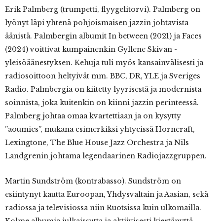
Erik Palmberg (trumpetti, flyygelitorvi). Palmberg on
lyönyt läpi yhtenä pohjoismaisen jazzin johtavista
äänistä. Palmbergin albumit In between (2021) ja Faces
(2024) voittivat kumpainenkin Gyllene Skivan -
yleisöäänestyksen. Kehuja tuli myös kansainvälisesti ja
radiosoittoon heltyivät mm. BBC, DR, YLE ja Sveriges
Radio. Palmbergia on kiitetty lyyrisestä ja modernista
soinnista, joka kuitenkin on kiinni jazzin perinteessä.
Palmberg johtaa omaa kvartettiaan ja on kysytty
”aoumies”, mukana esimerkiksi yhtyeissä Horncraft,
Lexingtone, The Blue House Jazz Orchestra ja Nils
Landgrenin johtama legendaarinen Radiojazzgruppen.
Martin Sundström (kontrabasso). Sundström on
esiintynyt kautta Euroopan, Yhdysvaltain ja Aasian, sekä
radiossa ja televisiossa niin Ruotsissa kuin ulkomailla.