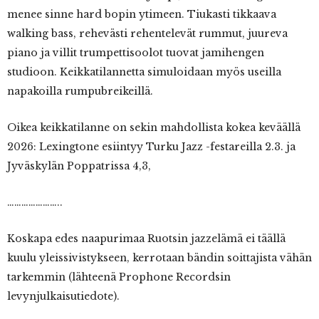
menee sinne hard bopin ytimeen. Tiukasti tikkaava
walking bass, rehevästi rehentelevät rummut, juureva
piano ja villit trumpettisoolot tuovat jamihengen
studioon. Keikkatilannetta simuloidaan myös useilla
napakoilla rumpubreikeillä.
Oikea keikkatilanne on sekin mahdollista kokea keväällä
2026: Lexingtone esiintyy Turku Jazz -festareilla 2.3. ja
Jyväskylän Poppatrissa 4,3,
…………………..
Koskapa edes naapurimaa Ruotsin jazzelämä ei täällä
kuulu yleissivistykseen, kerrotaan bändin soittajista vähän
tarkemmin (lähteenä Prophone Recordsin
levynjulkaisutiedote).