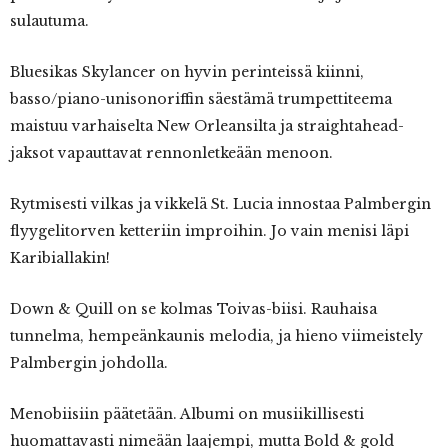
sulautuma.
Bluesikas Skylancer on hyvin perinteissä kiinni,
basso/piano-unisonoriffin säestämä trumpettiteema
maistuu varhaiselta New Orleansilta ja straightahead-
jaksot vapauttavat rennonletkeään menoon.
Rytmisesti vilkas ja vikkelä St. Lucia innostaa Palmbergin
flyygelitorven ketteriin improihin. Jo vain menisi läpi
Karibiallakin!
Down & Quill on se kolmas Toivas-biisi. Rauhaisa
tunnelma, hempeänkaunis melodia, ja hieno viimeistely
Palmbergin johdolla.
Menobiisiin päätetään. Albumi on musiikillisesti
huomattavasti nimeään laajempi, mutta Bold & gold