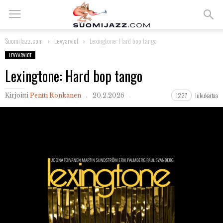
SuomiJazz.com
Levyarviot
Lexingtone: Hard bop tango
LEVYARVIOT
Lexingtone: Hard bop tango
1227
lukukertaa
Kirjoitti
Pentti Ronkanen
20.2.2026