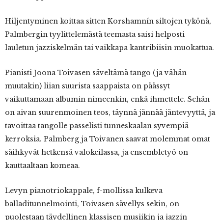
Hiljentyminen koittaa sitten Korshamnín siltojen tykönä,
Palmbergin tyylittelemästä teemasta saisi helposti
lauletun jazziskelmän tai vaikkapa kantribiisin muokattua.
Pianisti Joona Toivasen säveltämä tango (ja vähän
muutakin) liian suurista saappaista on päässyt
vaikuttamaan albumin nimeenkin, enkä ihmettele. Sehän
on aivan suurenmoinen teos, täynnä jännää jäntevyyttä, ja
tavoittaa tangolle passelisti tunneskaalan syvempiä
kerroksia. Palmberg ja Toivanen saavat molemmat omat
säihkyvät hetkensä valokeilassa, ja ensembletyö on
kauttaaltaan komeaa.
Levyn pianotriokappale, f-mollissa kulkeva
balladitunnelmointi, Toivasen sävellys sekin, on
puolestaan täydellinen klassisen musiikin ja jazzin