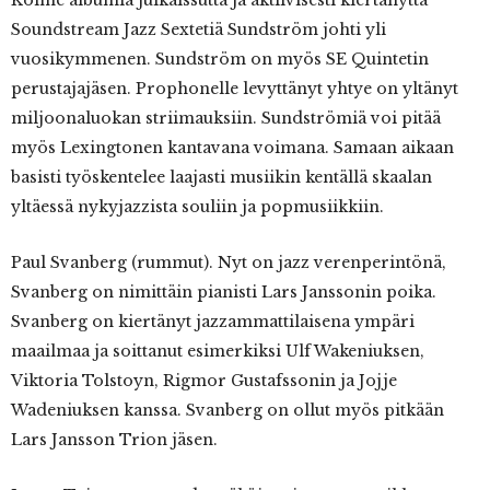
Kolme albumia julkaissutta ja aktiivisesti kiertänyttä
Soundstream Jazz Sextetiä Sundström johti yli
vuosikymmenen. Sundström on myös SE Quintetin
perustajajäsen. Prophonelle levyttänyt yhtye on yltänyt
miljoonaluokan striimauksiin. Sundströmiä voi pitää
myös Lexingtonen kantavana voimana. Samaan aikaan
basisti työskentelee laajasti musiikin kentällä skaalan
yltäessä nykyjazzista souliin ja popmusiikkiin.
Paul Svanberg (rummut). Nyt on jazz verenperintönä,
Svanberg on nimittäin pianisti Lars Janssonin poika.
Svanberg on kiertänyt jazzammattilaisena ympäri
maailmaa ja soittanut esimerkiksi Ulf Wakeniuksen,
Viktoria Tolstoyn, Rigmor Gustafssonin ja Jojje
Wadeniuksen kanssa. Svanberg on ollut myös pitkään
Lars Jansson Trion jäsen.