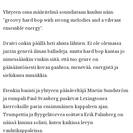
Yhtyeen oma määritelmä soundistaan kuuluu näin:
”groovy hard bop with strong melodies and a vibrant
ensemble energy”.
Draivi onkin päällä heti alusta lähtien. Ei ole olemassa
jazzin genreä ilman balladeja, mutta hard bop kantaa jo
nimessäänkin vinkin siitä, että tuo genre on
pääsääntöisesti kovaa paahtoa, menevää, energistä ja
sielukasta musiikkia.
Etenkin basisti ja yhtyeen pääsäveltäjä Martin Sundström
ja rumpali Paul Svanberg puskevat Lexingtonea
kierroksille parin ensimmäinen kappaleen ajan.
Trumpettia ja flyygelitorvea soittava Erik Palmberg on
näissä kuuma solisti, kuten kaikissa levyn
vauhtikappaleissa.