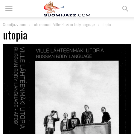
SuomiJazz.com
Lähteenmäki, Ville: Russian body language
utopia
utopia