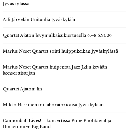
Jyväskylässä
Aili Järvelän Unituulia Jyväskylään
Quartet Ajaton levynjulkaisukiertueella 4.–8.5.2026
Marius Neset Quartet soitti huippukeikan Jyväskylässä
Marius Neset Quartet huipentaa Jazz Jkl:n kevään
konserttisarjan
Quartet Ajaton: fin
Mikko Hassinen toi laboratorionsa Jyväskylään
Cannonball Lives! – konsertissa Pope Puolitaival ja
Ilmavoimien Big Band