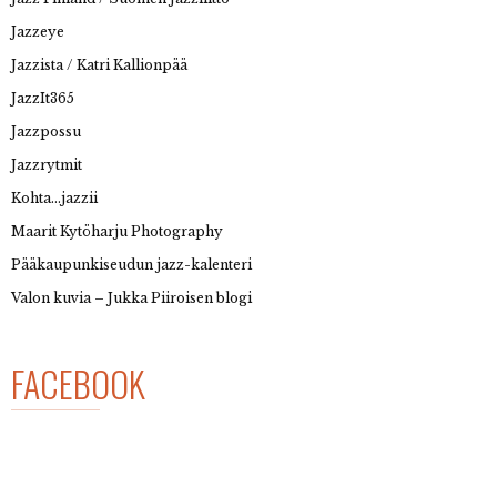
Jazzeye
Jazzista / Katri Kallionpää
JazzIt365
Jazzpossu
Jazzrytmit
Kohta…jazzii
Maarit Kytöharju Photography
Pääkaupunkiseudun jazz-kalenteri
Valon kuvia – Jukka Piiroisen blogi
FACEBOOK