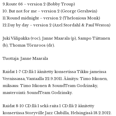
9.Route 66 – version 2 (Bobby Troup)
10. But not for me – version 2 (George Gershwin)
11.’Round midnight – version 2 (Thelonious Monk)
12.Day by day – version 2 (Axel Stordahl & Paul Weston)
Juki Välipakka (voc), Janne Maarala (p), Sampo Tiittanen
(b), Thomas Törnroos (dr).
Tuottaja: Janne Maarala
Raidat 1-7 CD:llä 1 äänitetty konsertissa Tikku-jameissa
Vernissassa, Vantaalla 22.9.2011. Äänitys: Timo Itkonen,
miksaus: Timo Itkonen & SoundTeam Godzinsky,
masterointi: SoundTeam Godzinsky.
Raidat 8-10 CD:llä 1 sekä raita 1 CD:llä 2 äänitetty
konsertissa Storyville Jazz Clubilla, Helsingissä 18.2.2012.