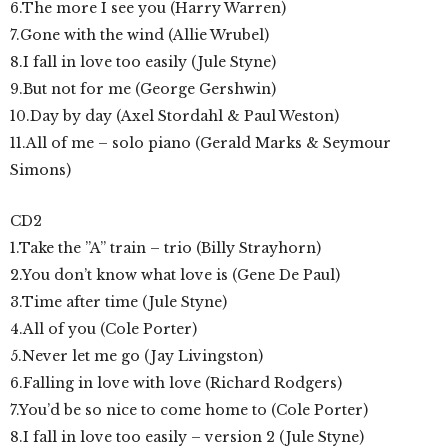
6.The more I see you (Harry Warren)
7.Gone with the wind (Allie Wrubel)
8.I fall in love too easily (Jule Styne)
9.But not for me (George Gershwin)
10.Day by day (Axel Stordahl & Paul Weston)
11.All of me – solo piano (Gerald Marks & Seymour
Simons)
CD2
1.Take the ”A” train – trio (Billy Strayhorn)
2.You don’t know what love is (Gene De Paul)
3.Time after time (Jule Styne)
4.All of you (Cole Porter)
5.Never let me go (Jay Livingston)
6.Falling in love with love (Richard Rodgers)
7.You’d be so nice to come home to (Cole Porter)
8.I fall in love too easily – version 2 (Jule Styne)