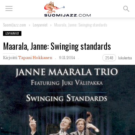
SuomiJazz.com
Levyarviot
Maarala, Janne: Swinging standards
LEVYARVIOT
Maarala, Janne: Swinging standards
2548
lukukertaa
Kirjoitti
Tapani Hokkanen
9.11.2014