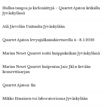
Hullua tangoa ja kieloniittyjä – Quartet Ajaton keikalla
Jyväskylässä
Aili Järvelän Unituulia Jyväskylään
Quartet Ajaton levynjulkaisukiertueella 4.–8.5.2026
Marius Neset Quartet soitti huippukeikan Jyväskylässä
Marius Neset Quartet huipentaa Jazz Jkl:n kevään
konserttisarjan
Quartet Ajaton: fin
Mikko Hassinen toi laboratorionsa Jyväskylään