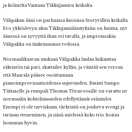
ja kolmelta Vantaan Tikkujamien keikalta.
Välipakan ääni on parhaassa kuosissa Storyvillen keikalla.
Ero ykköslevyn alun Tikkujamiäänityksiin on huima, nyt
äänessä on syvyyttä ihan eri tavalla, ja improissakin
Välipakka on tiukemmassa vedossa.
Normaalikaavan mukaan Välipakka laulaa luikauttaa
säkeistön tai pari, skattailee kyllin, ja väistää sen verran
että Maarala pääsee osoittamaan
pianoimprovisaatioidensa sujuvuuden. Basisti Sampo
Tiittaselle ja rumpali Thomas Törnroosille on varattu ne
normaalin kohteliaisuuden edellyttämät esiintulot.
Enempi ei ole tarviskaan, tärkeintä on jouheva svengi ja
tarinan eteneminen, ja siinä mielessä koko trio hoitaa
homman hyvin.