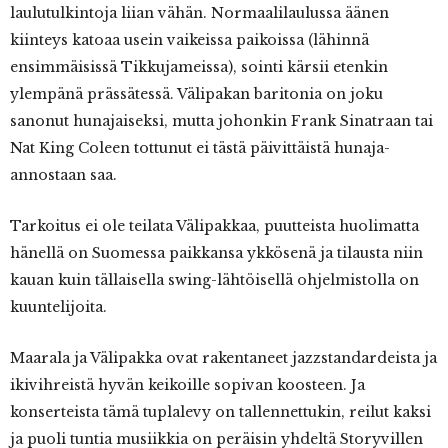
laulutulkintoja liian vähän. Normaalilaulussa äänen
kiinteys katoaa usein vaikeissa paikoissa (lähinnä
ensimmäisissä Tikkujameissa), sointi kärsii etenkin
ylempänä prässätessä. Välipakan baritonia on joku
sanonut hunajaiseksi, mutta johonkin Frank Sinatraan tai
Nat King Coleen tottunut ei tästä päivittäistä hunaja-
annostaan saa.
Tarkoitus ei ole teilata Välipakkaa, puutteista huolimatta
hänellä on Suomessa paikkansa ykkösenä ja tilausta niin
kauan kuin tällaisella swing-lähtöisellä ohjelmistolla on
kuuntelijoita.
Maarala ja Välipakka ovat rakentaneet jazzstandardeista ja
ikivihreistä hyvän keikoille sopivan koosteen. Ja
konserteista tämä tuplalevy on tallennettukin, reilut kaksi
ja puoli tuntia musiikkia on peräisin yhdeltä Storyvillen