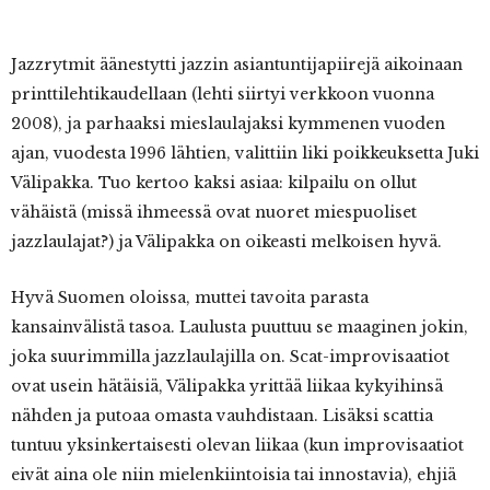
Jazzrytmit äänestytti jazzin asiantuntijapiirejä aikoinaan
printtilehtikaudellaan (lehti siirtyi verkkoon vuonna
2008), ja parhaaksi mieslaulajaksi kymmenen vuoden
ajan, vuodesta 1996 lähtien, valittiin liki poikkeuksetta Juki
Välipakka. Tuo kertoo kaksi asiaa: kilpailu on ollut
vähäistä (missä ihmeessä ovat nuoret miespuoliset
jazzlaulajat?) ja Välipakka on oikeasti melkoisen hyvä.
Hyvä Suomen oloissa, muttei tavoita parasta
kansainvälistä tasoa. Laulusta puuttuu se maaginen jokin,
joka suurimmilla jazzlaulajilla on. Scat-improvisaatiot
ovat usein hätäisiä, Välipakka yrittää liikaa kykyihinsä
nähden ja putoaa omasta vauhdistaan. Lisäksi scattia
tuntuu yksinkertaisesti olevan liikaa (kun improvisaatiot
eivät aina ole niin mielenkiintoisia tai innostavia), ehjiä