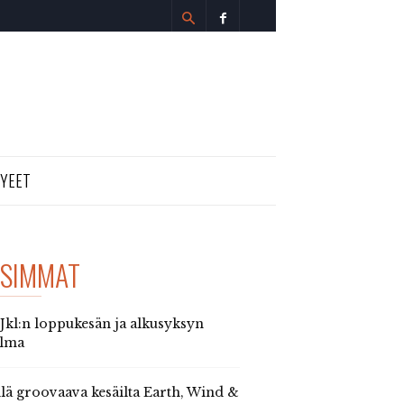
TYEET
SIMMAT
 Jkl:n loppukesän ja alkusyksyn
elma
llä groovaava kesäilta Earth, Wind &