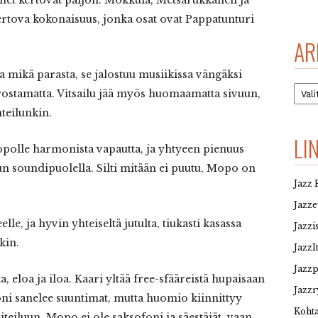
ertova kokonaisuus, jonka osat ovat Pappatunturi
AR
a mikä parasta, se jalostuu musiikissa vängäksi
Arkis
orostamatta. Vitsailu jää myös huomaamatta sivuun,
teilunkin.
LI
polle harmonista vapautta, ja yhtyeen pienuus
un soundipuolella. Silti mitään ei puutu, Mopo on
Jazz 
Jazz
lle, ja hyvin yhteiseltä jutulta, tiukasti kasassa
Jazzi
kin.
JazzI
Jazz
a, eloa ja iloa. Kaari yltää free-sfääreistä hupaisaan
Jazzr
ni sanelee suuntimat, mutta huomio kiinnittyy
Kohta
teiluun. Mopo ei ole saksofoni ja säestäjät, vaan