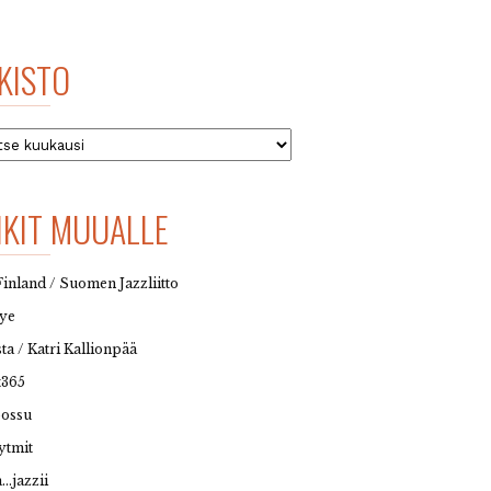
KISTO
to
NKIT MUUALLE
Finland / Suomen Jazzliitto
eye
sta / Katri Kallionpää
t365
possu
ytmit
…jazzii