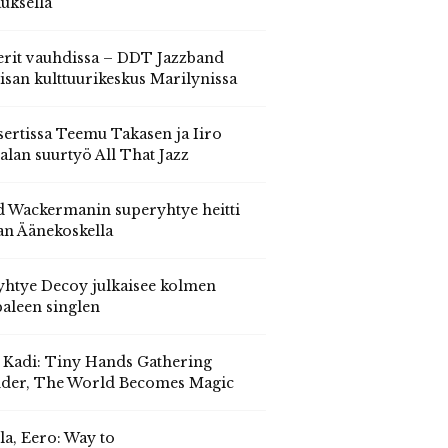
auksella
erit vauhdissa – DDT Jazzband
isan kulttuurikeskus Marilynissa
ertissa Teemu Takasen ja Iiro
alan suurtyö All That Jazz
 Wackermanin superyhtye heitti
an Äänekoskella
yhtye Decoy julkaisee kolmen
aleen singlen
, Kadi: Tiny Hands Gathering
der, The World Becomes Magic
la, Eero: Way to