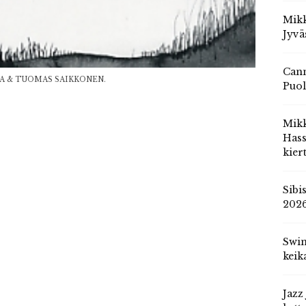
Mikk
Jyvä
Cann
A & TUOMAS SAIKKONEN.
Puol
Mik
Hass
kier
Sibi
202
Swin
keik
Jazz