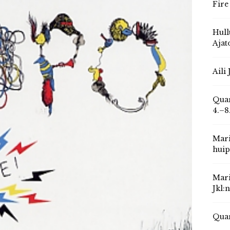
Fire
Hull
Ajat
Aili
Quar
4.–8
Mari
huip
Mari
Jkl:
Quar