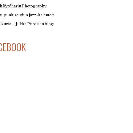
it Kytöharju Photography
upunkiseudun jazz-kalenteri
 kuvia – Jukka Piiroisen blogi
CEBOOK