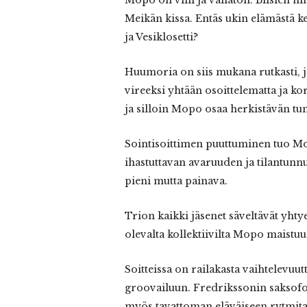
Meikän kissa. Entäs ukin elämästä k
ja Vesiklosetti?
Huumoria on siis mukana rutkasti, j
vireeksi yhtään osoittelematta ja k
ja silloin Mopo osaa herkistävän tun
Sointisoittimen puuttuminen tuo Mo
ihastuttavan avaruuden ja tilantunn
pieni mutta painava.
Trion kaikki jäsenet säveltävät yhtyee
olevalta kollektiivilta Mopo maistuu
Soitteissa on railakasta vaihtelevuutt
groovailuun. Fredrikssonin saksofo
myös tavattoman eläväiseen rytmitai