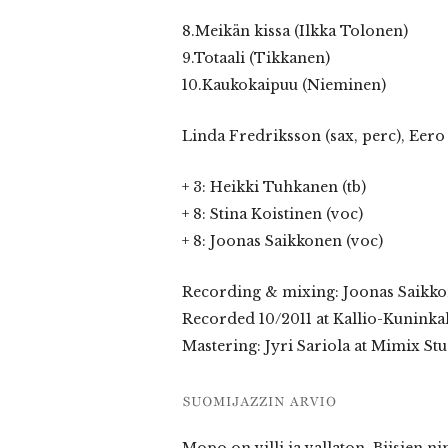
8.Meikän kissa (Ilkka Tolonen)
9.Totaali (Tikkanen)
10.Kaukokaipuu (Nieminen)
Linda Fredriksson (sax, perc), Eero 
+ 3: Heikki Tuhkanen (tb)
+ 8: Stina Koistinen (voc)
+ 8: Joonas Saikkonen (voc)
Recording & mixing: Joonas Saikk
Recorded 10/2011 at Kallio-Kuninka
Mastering: Jyri Sariola at Mimix St
Mopo on villi ja vallaton. Biisien 