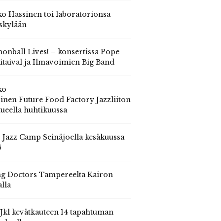
o Hassinen toi laboratorionsa
skylään
onball Lives! – konsertissa Pope
itaival ja Ilmavoimien Big Band
ko
inen Future Food Factory Jazzliiton
tueella huhtikuussa
s Jazz Camp Seinäjoella kesäkuussa
6
g Doctors Tampereelta Kairon
alla
 Jkl kevätkauteen 14 tapahtuman