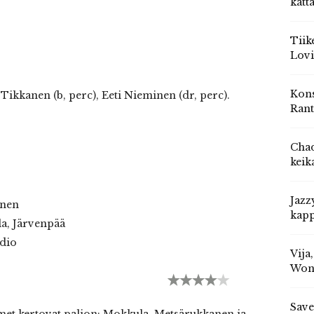
katt
Tiik
Lovi
Kons
Tikkanen (b, perc), Eeti Nieminen (dr, perc).
Rant
Chad
keik
Jazz
onen
kapp
la, Järvenpää
udio
Vija
Won
Save
nimet kertovat paljon: Mokkula, Metsärukkanen ja