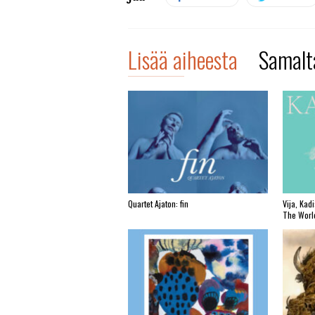
Lisää aiheesta
Samalta
Quartet Ajaton: fin
Vija, Kad
The Worl