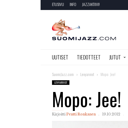
ETUSIVU
INFO
JAZZAKTIIVI!
SuomiJazz.com
UUTISET
TIEDOTTEET
JUTUT
SuomiJazz.com
Levyarviot
Mopo: Jee!
LEVYARVIOT
Mopo: Jee!
Kirjoitti
Pentti Ronkanen
19.10.2012