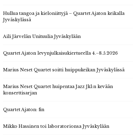
Hullua tangoa ja kieloniittyjä – Quartet Ajaton keikalla
Jyväskylässä
Aili Järvelän Unituulia Jyväskylään
Quartet Ajaton levynjulkaisukiertueella 4.–8.5.2026
Marius Neset Quartet soitti huippukeikan Jyväskylässä
Marius Neset Quartet huipentaa Jazz Jkl:n kevään
konserttisarjan
Quartet Ajaton: fin
Mikko Hassinen toi laboratorionsa Jyväskylään