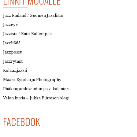
LINKIT MUUALLE
Jazz Finland / Suomen Jazzliitto
Jazzeye
Jazzista / Katri Kallionpää
JazzIt365
Jazzpossu
Jazzrytmit
Kohta…jazzii
Maarit Kytöharju Photography
Pääkaupunkiseudun jazz-kalenteri
Valon kuvia – Jukka Piiroisen blogi
FACEBOOK