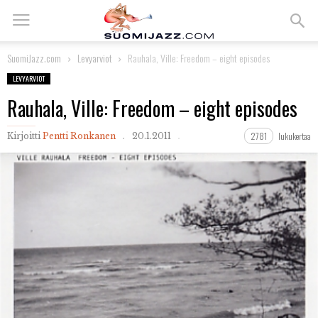
SuomiJazz.com
Levyarviot
Rauhala, Ville: Freedom – eight episodes
LEVYARVIOT
Rauhala, Ville: Freedom – eight episodes
2781
lukukertaa
Kirjoitti
Pentti Ronkanen
20.1.2011