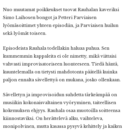
Nuo muutamat poikkeukset tuovat Rauhalan kaveriksi
Simo Laihosen bongot ja Petteri Parviaisen
lyömäsoittimet yhteen episodiin, ja Parviaisen huilun
sekä lyömät toiseen.
Episodeista Rauhala todellakin haluaa puhua. Sen
kummemmin kappaleita ei ole nimetty, mikä viittaisi
vahvasti improvisatoriseen luonteeseen. Tiedä häntä,
kuuntelemalla on tietysti mahdotonta päätellä kuinka
paljon ennalta sävellettyä on mukana, josko ollenkaan.
Sävelletyn ja improvisoidun suhdetta tärkeämpää on
musiikin kokonaisvaltainen vyöryminen, taiteellisen
kokemuksen ehjyys. Rauhala osaa muotoilla soitteensa
kiinnostaviksi. On herättelevä alku, vaihteleva,
monipolvinen, mutta kasassa pysyvä kehittely ja kaiken