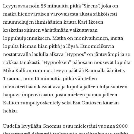
Levyn avaa noin 23 minuuttia pitkä ”Sirens”, joka on
matka hienovaraisen varovaisesta alusta sähköisesti
muunneltujen ihmisäänien kautta Kari Ikosen
kosketinsoitinten värittämään vaikuttavaan
loppuhuipennukseen. Matka on monivaiheinen, mutta
lopulta hieman liian pitkä ja löysä. Etnomielikuvia
nostattavalla laululla alkava ”Hypnos” on jäntevämpi ja se
rokkaa tanakasti. ”Hypnoksen” pääosaan nousevat lopulta
Mika Kallion rummut. Levyn päättää Raumalla äänitetty
Trauma, noin 16 minuuttia pitkä vähitellen
intensiteettiään kasvattava ja lopulta jälleen hiljaisuuteen
haipuva improvisaatio, josta mieleen painuu jälleen
Kallion rumputyöskentely sekä Esa Onttosen kitaran
hehku.
Uudella levyllään Gnomus osuu mielestäni vuonna 2000