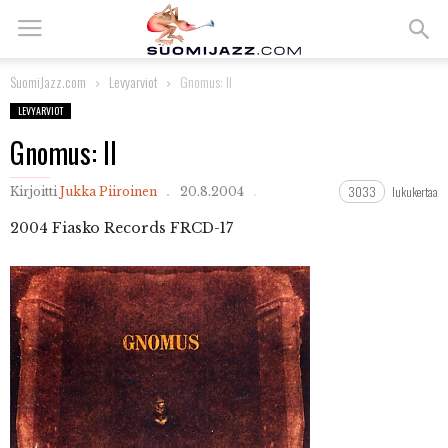
SuomiJazz.com
Levyarviot
Gnomus: II
LEVYARVIOT
Gnomus: II
3033
lukukertaa
Kirjoitti
Jukka Piiroinen
20.8.2004
2004 Fiasko Records FRCD-17