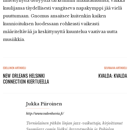
ilmestynyttä debyyttiä tarkemmin maalitauluunsa, vaikka
kuulijansa täydellisesti vangitseva napakymppi jää vielä
puuttumaan. Gnomus ansaitsee kuitenkin kaiken
kunnioituksen luodessaan rohkeasti vaikeasti
määriteltävää ja keskittynyttä kuuntelua vaativaa uutta
musiikkia.
EDELLINEN ARTIKKELI
SEURAAVA ARTIKKELI
NEW ORLEANS HELSINKI
KVALDA: KVALDA
CONNECTION KIERTUEELLA
Jukka Piiroinen
http://www.valonkuvia.fi/
Torniolainen pitkän linjan jazz-vaikuttaja, kirjoittanut
Suomijazz.comin lisäksi Jazzrytmeihin ja Pohjolan