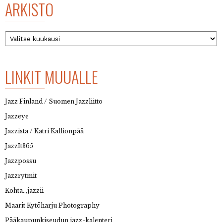
ARKISTO
Arkisto
LINKIT MUUALLE
Jazz Finland / Suomen Jazzliitto
Jazzeye
Jazzista / Katri Kallionpää
JazzIt365
Jazzpossu
Jazzrytmit
Kohta…jazzii
Maarit Kytöharju Photography
Pääkaupunkiseudun jazz-kalenteri