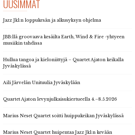
UUSIMMAT
Jazz Jkl:n loppukesän ja alkusyksyn ohjelma
JBB:llä groovaava kesäilta Earth, Wind & Fire -yhtyeen
musiikin tahdissa
Hullua tangoa ja kieloniittyjä – Quartet Ajaton keikalla
Jyväskylässä
Aili Järvelän Unituulia Jyväskylään
Quartet Ajaton levynjulkaisukiertueella 4.–8.5.2026
Marius Neset Quartet soitti huippukeikan Jyväskylässä
Marius Neset Quartet huipentaa Jazz Jkl:n kevään