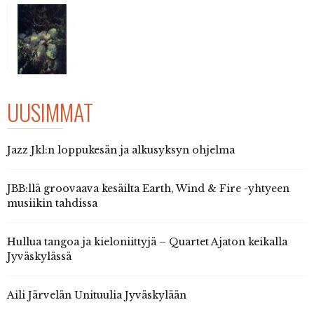
UUSIMMAT
Jazz Jkl:n loppukesän ja alkusyksyn ohjelma
JBB:llä groovaava kesäilta Earth, Wind & Fire -yhtyeen
musiikin tahdissa
Hullua tangoa ja kieloniittyjä – Quartet Ajaton keikalla
Jyväskylässä
Aili Järvelän Unituulia Jyväskylään